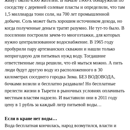
живут около 4500 жителей. В начале 1960-х обнаружили по
соседству с деревней солевые пласты и определили, что там
1,5 миллиарда тонн соли, на 700 лет промышленной
добычи. Соль может быть хорошим источником дохода, но
когда полученные деньги тратят разумно. Не тут-то было. В
поселении построили зачем-то многоэтажки, для которых
нужно централизованное водоснабжение. В 1965 году
пробурили пару артезианских скважин и нашли только
непригодную для питьевых нужд воду. Тогдашние
ответственные лица решили, что ей мыться можно. А пить
люди будут другую воду из расположенного в 30
километрах соседнего городка Зима. БЕЗ ВОДОВОДА,
бочками возили и бесплатно раздавали! Но бесплатные
прелести жизни в Тырети в рыночных условиях оплачивать
местным властям надоело. И выставили они в 2011 году
цену в 1 рубль за каждый литр питьевой воды…
Если в кране нет воды…
Вода бесплатная кончилась, народ возмутился, власти и