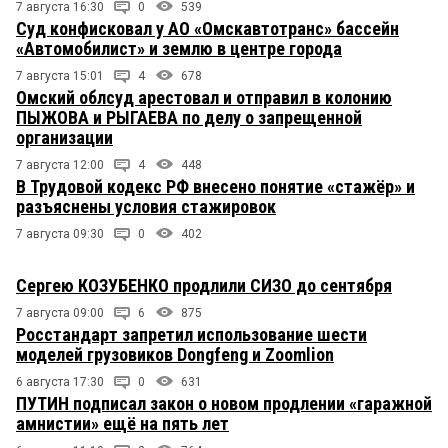
7 августа 16:30
0
539
Суд конфисковал у АО «Омскавтотранс» бассейн
«Автомобилист» и землю в центре города
7 августа 15:01
4
678
Омский облсуд арестовал и отправил в колонию
ПЫЖОВА и РЫГАЕВА по делу о запрещенной
организации
7 августа 12:00
4
448
В Трудовой кодекс РФ внесено понятие «стажёр» и
разъяснены условия стажировок
7 августа 09:30
0
402
Сергею КОЗУБЕНКО продлили СИЗО до сентября
7 августа 09:00
6
875
Росстандарт запретил использование шести
моделей грузовиков Dongfeng и Zoomlion
6 августа 17:30
0
631
ПУТИН подписал закон о новом продлении «гаражной
амнистии» ещё на пять лет