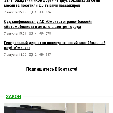
Залы ожидания «Комфорт» на двух вокзалах за семь
месяцев посетили 2,5 тысячи пассажиров
7 августа 15:45
1
406
Суд конфисковал у АО «Омскавтотранс» бассейн
«Автомобилист» и землю в центре города
7 августа 15:01
4
678
Генеральный директор покинул женский волейбольный
клуб «Омичка»
7 августа 14:00
2
527
Подпишитесь ВКонтакте!
ЗАКОН