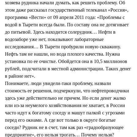
хозяева рудника начали думать, как решить проблему. Об
этом даже рассказал государственный телеканал «Россия»,
программа «Вести» от 09 апреля 2011 года: «Проблемы с
водой в Тырети всегда были. По составу она не дотягивает
до питьевой. Здесь находится солерудник… Нефти в
водозаборе уже нет, показывают лабораторные
исследования… В Тырети пробурили новую скважину.
Нефть там не нашли, но вода плохого качества. Нужна
установка по ее очистке. Обойдется она в 10,5 миллионов
рублей, подсчитали в местной администрации. Таких денег
в районе нет».
Понимаете, люди увидели-таки проблему, назвали
стоимость ее решения, подчеркнули, что нефтепроводчики
здесь уже действительно не причем. Но если денег жалко
или из-за неумелого хозяйствования не хватает, в России
часто идут к богатому соседу и машут палкой с угрозами
перед его окнами. А где вот только в округе богатые
соседи? Рудник не в счет, там как раз «градообразующее
предприятие», его нельзя трогать… Почему нельзя?