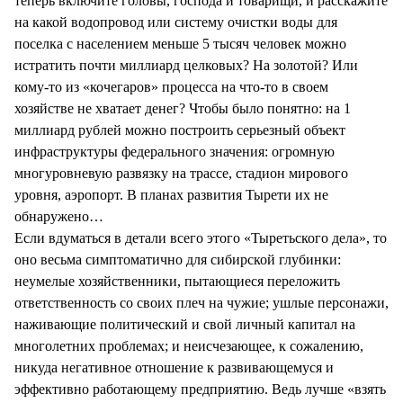
теперь включите головы, господа и товарищи, и расскажите
на какой водопровод или систему очистки воды для
поселка с населением меньше 5 тысяч человек можно
истратить почти миллиард целковых? На золотой? Или
кому-то из «кочегаров» процесса на что-то в своем
хозяйстве не хватает денег? Чтобы было понятно: на 1
миллиард рублей можно построить серьезный объект
инфраструктуры федерального значения: огромную
многуровневую развязку на трассе, стадион мирового
уровня, аэропорт. В планах развития Тырети их не
обнаружено…
Если вдуматься в детали всего этого «Тыретьского дела», то
оно весьма симптоматично для сибирской глубинки:
неумелые хозяйственники, пытающиеся переложить
ответственность со своих плеч на чужие; ушлые персонажи,
наживающие политический и свой личный капитал на
многолетних проблемах; и неисчезающее, к сожалению,
никуда негативное отношение к развивающемуся и
эффективно работающему предприятию. Ведь лучше «взять