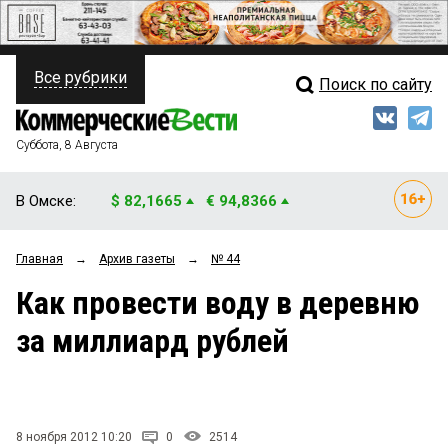
Все рубрики
Поиск по сайту
ПОЛИТИКА
Свежий выпуск
Медиа
ФИНАНСЫ
Суббота, 8 Августа
Кто есть кто
НЕДВИЖИМОСТЬ
В Омске:
$ 82,1665
€ 94,8366
Интервью
БИЗНЕС
Главная
→
Архив газеты
→
№ 44
Мнения
ОБЩЕСТВО
Как провести воду в деревню
Рейтинги
ЗАКОН
за миллиард рублей
Блоги
НОВОСТИ КОМПАНИЙ
Архив
ПРОИСШЕСТВИЯ
8 ноября 2012 10:20
0
2514