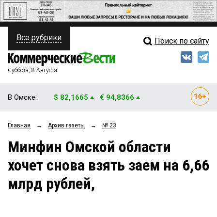
Все рубрики
Поиск по сайту
ПОЛИТИКА
Свежий выпуск
Медиа
ФИНАНСЫ
Суббота, 8 Августа
Кто есть кто
НЕДВИЖИМОСТЬ
В Омске:
$ 82,1665
€ 94,8366
Интервью
БИЗНЕС
Главная
→
Архив газеты
→
№ 23
Мнения
ОБЩЕСТВО
Минфин Омской области
Рейтинги
ЗАКОН
хочет снова взять заем на 6,66
Блоги
НОВОСТИ КОМПАНИЙ
млрд рублей,
Архив
ПРОИСШЕСТВИЯ