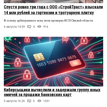
Спустя ровно три года с ООО «СтройТраст» взыскали
14 млн рублей за гортензии и тротуарную плитку
В основу арбитражного иска легла проверка КСП Омской области.
6 августа 14:39
4
916
Киберсыщики вычислили и задержали группу юных
омичей за продажи банковских карт
5 августа 16:26
0
1031