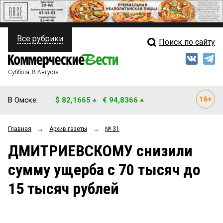
Все рубрики
Поиск по сайту
ПОЛИТИКА
Свежий выпуск
Медиа
ФИНАНСЫ
Суббота, 8 Августа
Кто есть кто
НЕДВИЖИМОСТЬ
В Омске:
$ 82,1665
€ 94,8366
Интервью
БИЗНЕС
Главная
→
Архив газеты
→
№ 31
Мнения
ОБЩЕСТВО
ДМИТРИЕВСКОМУ снизили
Рейтинги
ЗАКОН
сумму ущерба с 70 тысяч до
Блоги
НОВОСТИ КОМПАНИЙ
15 тысяч рублей
Архив
ПРОИСШЕСТВИЯ