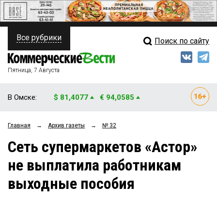
Все рубрики
Поиск по сайту
ПОЛИТИКА
Свежий выпуск
Медиа
ФИНАНСЫ
Пятница, 7 Августа
Кто есть кто
НЕДВИЖИМОСТЬ
В Омске:
$ 81,4077
€ 94,0585
Интервью
БИЗНЕС
Главная
→
Архив газеты
→
№ 32
Мнения
ОБЩЕСТВО
Cеть супермаркетов «Астор»
Рейтинги
ЗАКОН
не выплатила работникам
Блоги
НОВОСТИ КОМПАНИЙ
выходные пособия
Архив
ПРОИСШЕСТВИЯ