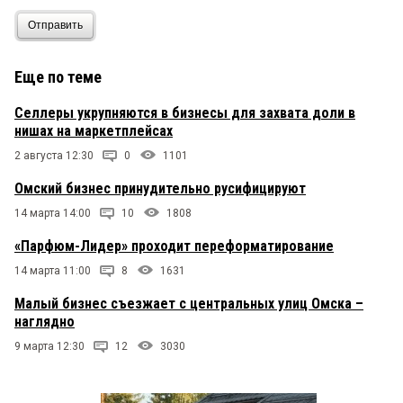
Отправить
Еще по теме
Селлеры укрупняются в бизнесы для захвата доли в
нишах на маркетплейсах
2 августа 12:30
0
1101
Омский бизнес принудительно русифицируют
14 марта 14:00
10
1808
«Парфюм-Лидер» проходит переформатирование
14 марта 11:00
8
1631
Малый бизнес съезжает с центральных улиц Омска –
наглядно
9 марта 12:30
12
3030