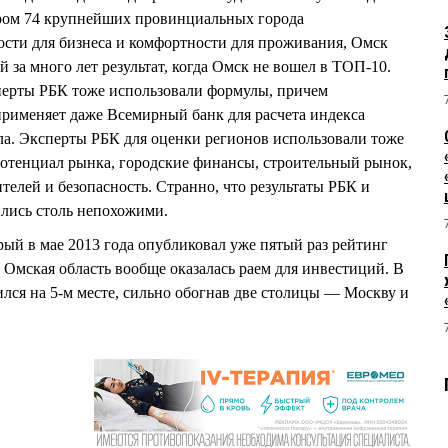
ором 74 крупнейших провинциальных города
сти для бизнеса и комфортности для проживания, Омск
й за много лет результат, когда Омск не вошел в ТОП-10.
сперты РБК тоже использовали формулы, причем
рименяет даже Всемирный банк для расчета индекса
ла. Эксперты РБК для оценки регионов использовали тоже
потенциал рынка, городские финансы, строительный рынок,
телей и безопасность. Странно, что результаты РБК и
ились столь непохожими.
рый в мае 2013 года опубликовал уже пятый раз рейтинг
 Омская область вообще оказалась раем для инвестиций. В
ся на 5-м месте, сильно обогнав две столицы — Москву и