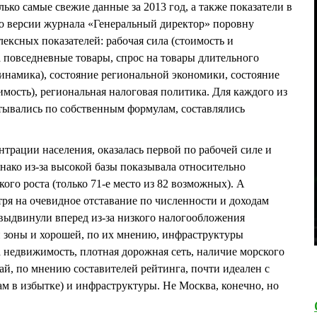
лько самые свежие данные за 2013 год, а также показатели в
по версии журнала «Генеральный директор» поровну
ексных показателей: рабочая сила (стоимость и
а повседневные товары, спрос на товары длительного
динамика), состояние региональной экономики, состояние
мость), региональная налоговая политика. Для каждого из
итывались по собственным формулам, составлялись
нтрации населения, оказалась первой по рабочей силе и
однако из-за высокой базы показывала относительно
го роста (только 71-е место из 82 возможных). А
ря на очевидное отставание по численности и доходам
 выдвинули вперед из-за низкого налогообложения
й зоны и хорошей, по их мнению, инфраструктуры
 недвижимость, плотная дорожная сеть, наличие морского
ай, по мнению составителей рейтинга, почти идеален с
ам в избытке) и инфраструктуры. Не Москва, конечно, но