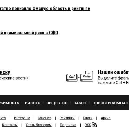
тство понизило Омскую область в рейтинге
й криминальный риск в СФО
иску
Нашли ошибк
рческие вести»
Выделите фрагм
нажмите Ctrl + E
ЖИМОСТЬ
БИЗНЕС
ОБЩЕСТВО
ЗАКОН
НОВОСТИ КОМПАН
 кто
Интервью
Мнения
Рейтинги
Блоги
Архив
Контакты
Стать блогером
Подписка
RSS