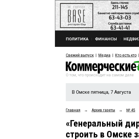
ПОЛИТИКА
ФИНАНСЫ
НЕДВИ
Свежий выпуск
Медиа
Кто есть кто
О том, что происходит на самом деле
В Омске пятница, 7 Августа
Главная
→
Архив газеты
→
№ 45
«Генеральный дир
строить в Омске 