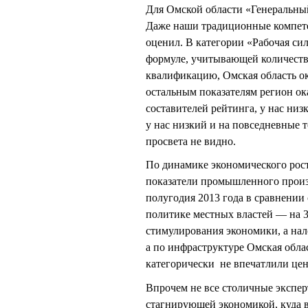
Для Омской области «Генеральный
Даже наши традиционные компете
оценил. В категории «Рабочая си
формуле, учитывающей количество
квалификацию, Омская область ока
остальным показателям регион ок
составителей рейтинга, у нас ни
у нас низкий и на повседневные т
просвета не видно.
По динамике экономического рост
показатели промышленного произ
полугодия 2013 года в сравнении
политике местных властей — на 3
стимулирования экономики, а нал
а по инфраструктуре Омская обла
категорически не впечатлили це
Впрочем не все столичные экспер
стагнирующей экономикой, куда в