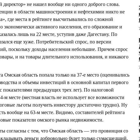
 директор» не нашел вообще ни одного доброго слова.
нции в области машиностроения и нефтехимии никто не
ла», где места в рейтинге высчитывались по сложной
 экономически активного населения, его образование и
залась лишь на 22 месте, уступив даже Дагестану. По
азался еще хуже. Потребительский спрос, по версии
зкий, поскольку доходы населения небольшие. Причем спрос
овары, и на товары длительного использования, и никакого
а Омская область попала только на 37-е место (оценивались
водства и объемы инвестиций в основной капитал первого
 с показателями предыдущих трех лет). По налоговой
4-м месте (местная власть не использует все возможности
оговые льготы получить инвестору достаточно трудно). Ну
сть вообще на 63-м месте. Видимо, составителей рейтинга
новые показатели омского рынка недвижимости.
ты согласны с тем, что Омская область — это провинция со
кладывать деньги добровольно будет только сумасшедший.