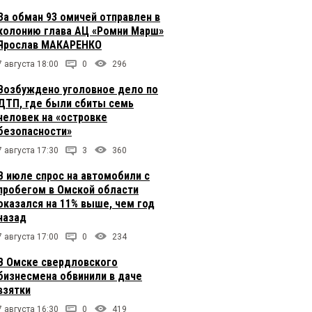
За обман 93 омичей отправлен в
колонию глава АЦ «Ромни Марш»
Ярослав МАКАРЕНКО
7 августа 18:00
0
296
Возбуждено уголовное дело по
ДТП, где были сбиты семь
человек на «островке
безопасности»
7 августа 17:30
3
360
В июле спрос на автомобили с
пробегом в Омской области
оказался на 11% выше, чем год
назад
7 августа 17:00
0
234
В Омске свердловского
бизнесмена обвинили в даче
взятки
7 августа 16:30
0
419