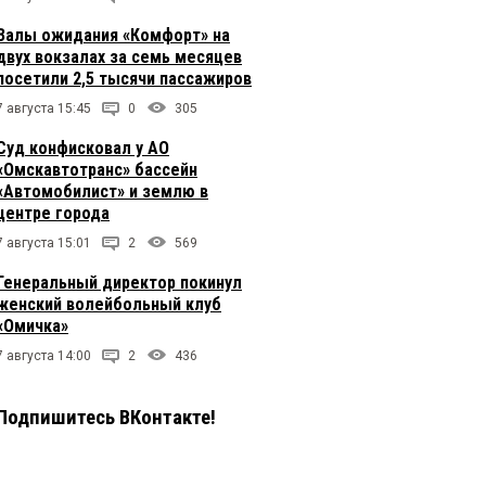
Залы ожидания «Комфорт» на
двух вокзалах за семь месяцев
посетили 2,5 тысячи пассажиров
7 августа 15:45
0
305
Суд конфисковал у АО
«Омскавтотранс» бассейн
«Автомобилист» и землю в
центре города
7 августа 15:01
2
569
Генеральный директор покинул
женский волейбольный клуб
«Омичка»
7 августа 14:00
2
436
Подпишитесь ВКонтакте!