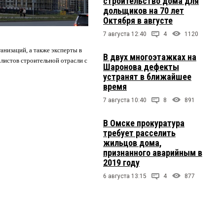
строительство дома для
дольщиков на 70 лет
Октября в августе
7 августа 12:40
4
1120
анизаций, а также эксперты в
В двух многоэтажках на
листов строительной отрасли с
Шаронова дефекты
устранят в ближайшее
время
7 августа 10:40
8
891
В Омске прокуратура
требует расселить
жильцов дома,
признанного аварийным в
2019 году
6 августа 13:15
4
877