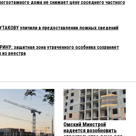
огоэтажного дома не снижает цену соседнего частного
УТАКОВУ уличили в предоставлении ложных сведений
ИНУ: защитная зона утраченного особняка сохраняет
н из реестра
Омский Минстрой
надеется возобновить