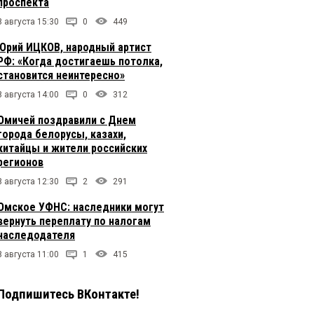
проспекта
8 августа 15:30
0
449
Юрий ИЦКОВ, народный артист
РФ: «Когда достигаешь потолка,
становится неинтересно»
8 августа 14:00
0
312
Омичей поздравили с Днем
города белорусы, казахи,
китайцы и жители российских
регионов
8 августа 12:30
2
291
Омское УФНС: наследники могут
вернуть переплату по налогам
наследодателя
8 августа 11:00
1
415
Подпишитесь ВКонтакте!