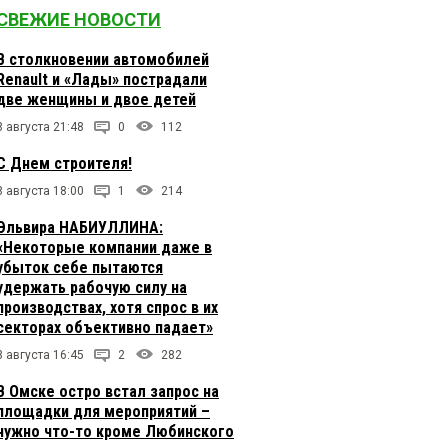
СВЕЖИЕ НОВОСТИ
В столкновении автомобилей
Renault и «Лады» пострадали
две женщины и двое детей
8 августа 21:48
0
112
С Днем строителя!
8 августа 18:00
1
214
Эльвира НАБИУЛЛИНА:
«Некоторые компании даже в
убыток себе пытаются
удержать рабочую силу на
производствах, хотя спрос в их
секторах объективно падает»
8 августа 16:45
2
282
В Омске остро встал запрос на
площадки для мероприятий –
нужно что-то кроме Любинского