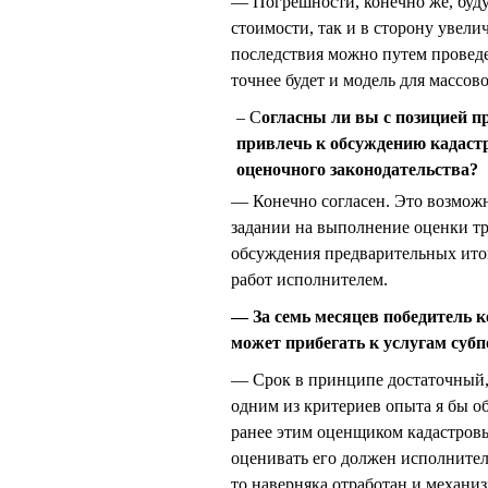
— Погрешности, конечно же, буду
стоимости, так и в сторону увели
последствия можно путем проведе
точнее будет и модель для массов
С
огласны ли вы с позицией
привлечь к обсуждению кадастр
оценочного законодательства?
— Конечно согласен. Это возможн
задании на выполнение оценки тр
обсуждения предварительных итог
работ исполнителем.
— За семь месяцев победитель к
может прибегать к услугам субп
— Срок в принципе достаточный,
одним из критериев опыта я бы о
ранее этим оценщиком кадастровы
оценивать его должен исполнител
то наверняка отработан и механи