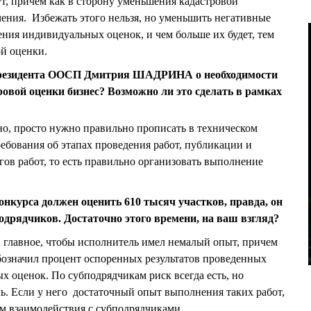
т, причем как в сторону уменьшения кадастровой
чения. Избежать этого нельзя, но уменьшить негативные
ния индивидуальных оценок, и чем больше их будет, тем
ой оценки.
 президента ООСП Дмитрия ШАДРИНА о необходимости
овой оценки бизнес? Возможно ли это сделать в рамках
о, просто нужно правильно прописать в техническом
ебования об этапах проведения работ, публикации и
ов работ, то есть правильно организовать выполнение
онкурса должен оценить 610 тысяч участков, правда, он
одрядчиков. Достаточно этого времени, на ваш взгляд?
 главное, чтобы исполнитель имел немалый опыт, причем
бозначил процент оспоренных результатов проведенных
х оценок. По субподрядчикам риск всегда есть, но
ь. Если у него достаточный опыт выполнения таких работ,
зм взаимодействия с субподрядчиками.