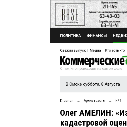
ПОЛИТИКА
ФИНАНСЫ
НЕДВИ
Свежий выпуск
Медиа
Кто есть кто
О том, что происходит на самом деле
В Омске суббота, 8 Августа
Главная
→
Архив газеты
→
№ 7
Олег АМЕЛИН: «И
кадастровой оцен