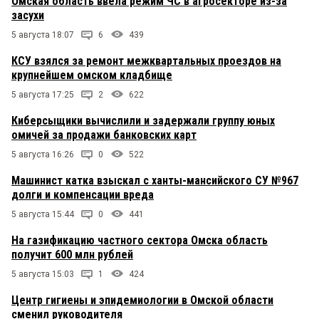
Омская область ввела режим ЧС в агросекторе из-за
засухи
5 августа 18:07
6
439
КСУ взялся за ремонт межквартальных проездов на
крупнейшем омском кладбище
5 августа 17:25
2
622
Киберсыщики вычислили и задержали группу юных
омичей за продажи банковских карт
5 августа 16:26
0
522
Машинист катка взыскал с ханты-мансийского СУ №967
долги и компенсации вреда
5 августа 15:44
0
441
На газификацию частного сектора Омска область
получит 600 млн рублей
5 августа 15:03
1
424
Центр гигиены и эпидемиологии в Омской области
сменил руководителя