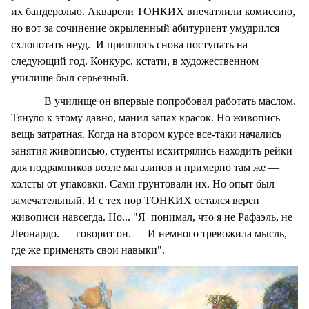
их бандеролью. Акварели ТОНКИХ впечатлили комиссию,
но вот за сочинение окрыленный абитуриент умудрился
схлопотать неуд. И пришлось снова поступать на
следующий год. Конкурс, кстати, в художественном
училище был серьезный.
В училище он впервые попробовал работать маслом.
Тянуло к этому давно, манил запах красок. Но живопись —
вещь затратная. Когда на втором курсе все-таки начались
занятия живописью, студенты исхитрялись находить рейки
для подрамников возле магазинов и примерно там же —
холсты от упаковки. Сами грунтовали их. Но опыт был
замечательный. И с тех пор ТОНКИХ остался верен
живописи навсегда. Но... "Я понимал, что я не Рафаэль, не
Леонардо. — говорит он. — И немного тревожила мысль,
где же применять свои навыки".