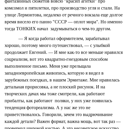
фантазийных сюжетов вовсю "красип агитки" про
комсомол и пятилетки, про производство угля и стали. На
улице Лермонтова, недалеко от речного вокзала еще долгое
время висело его панно "СССР — оплот мира". Но именно
тогда ТОНКИХ начал задумываться о чем-то другом.
— Я когда работал оформителем, зарабатывал
хорошо, поэтому много путешествовал, — с улыбкой
продолжает Евгений. — И мне как-то все меньше нравился
соцреализм, вот это квадратно-гнездовым способом
выполненное письмо. Меня уже прельщала
западноевропейская живопись, которую я видел в
зарубежных поездках, в нашем Эрмитаже. Мне нравилась
детальная прорисовка, а не плоский рисунок. И на
творческих дачах мы тоже смотрели, как работают
прибалты, как работают поляки, у них уже появилась
тенденция фотореализма. А у нас же это не
приветствовалось. Говорили, зачем это выдрючивание
каждой детали? Важен формат, важна мощь, вот так раз —
провернул широкой кистью. А это несоветское искусство,