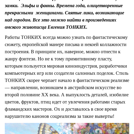
СТИЛЬ ЖИЗНИ
замки. Эльфы и фавны. Времена года, олицетворенные
прекрасными женщинами. Святые лики, возникающие
над городом. Все это можно найти в произведениях
омского живописца Евгения ТОНКИХ.
Работы ТОНКИХ всегда можно узнать по фантастическому
сюжету, европейской манере письма и некоей коллажности
построения. В принципе их, наверное, можно отнести к
жанру фэнтези. Но не к тому примитивному пласту,
которым пользуется мировая киноиндустрия, разработчики
компьютерных игр или создатели салонных поделок. Стиль
ТОНКИХ скорее черпает начало в фантастическом реализме
— направлении, возникшем в австрийском искусстве во
второй половине XX века. А выпуклость деталей, изобилие
цветов, фруктов, птиц идет от увлечения работами старых
фламандских мастеров. Ох и доставалось в свое время
нарушителю канонов соцреализма за такие выверты!