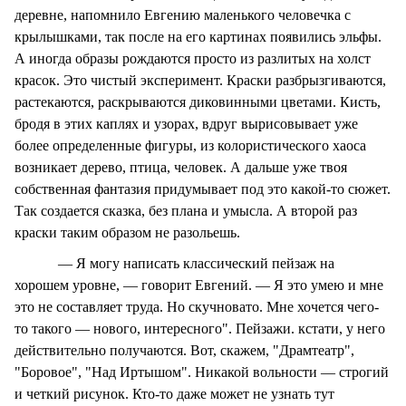
деревне, напомнило Евгению маленького человечка с
крылышками, так после на его картинах появились эльфы.
А иногда образы рождаются просто из разлитых на холст
красок. Это чистый эксперимент. Краски разбрызгиваются,
растекаются, раскрываются диковинными цветами. Кисть,
бродя в этих каплях и узорах, вдруг вырисовывает уже
более определенные фигуры, из колористического хаоса
возникает дерево, птица, человек. А дальше уже твоя
собственная фантазия придумывает под это какой-то сюжет.
Так создается сказка, без плана и умысла. А второй раз
краски таким образом не разольешь.
— Я могу написать классический пейзаж на
хорошем уровне, — говорит Евгений. — Я это умею и мне
это не составляет труда. Но скучновато. Мне хочется чего-
то такого — нового, интересного". Пейзажи. кстати, у него
действительно получаются. Вот, скажем, "Драмтеатр",
"Боровое", "Над Иртышом". Никакой вольности — строгий
и четкий рисунок. Кто-то даже может не узнать тут