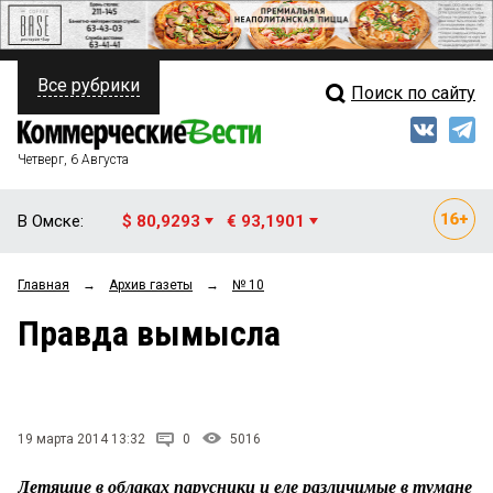
Все рубрики
Поиск по сайту
ПОЛИТИКА
Свежий выпуск
Медиа
ФИНАНСЫ
Четверг, 6 Августа
Кто есть кто
НЕДВИЖИМОСТЬ
В Омске:
$ 80,9293
€ 93,1901
Интервью
БИЗНЕС
Главная
→
Архив газеты
→
№ 10
Мнения
ОБЩЕСТВО
Правда вымысла
Рейтинги
ЗАКОН
Блоги
НОВОСТИ КОМПАНИЙ
Архив
19 марта 2014 13:32
0
5016
ПРОИСШЕСТВИЯ
Летящие в облаках парусники и еле различимые в тумане