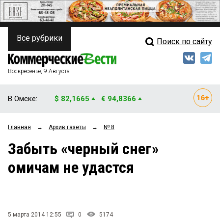
Все рубрики
Поиск по сайту
ПОЛИТИКА
Свежий выпуск
Медиа
ФИНАНСЫ
Воскресенье, 9 Августа
Кто есть кто
НЕДВИЖИМОСТЬ
В Омске:
$ 82,1665
€ 94,8366
Интервью
БИЗНЕС
Главная
→
Архив газеты
→
№ 8
Мнения
ОБЩЕСТВО
Забыть «черный снег»
Рейтинги
ЗАКОН
омичам не удастся
Блоги
НОВОСТИ КОМПАНИЙ
Архив
ПРОИСШЕСТВИЯ
5 марта 2014 12:55
0
5174