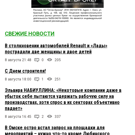
СВЕЖИЕ НОВОСТИ
В столкновении автомобилей Renault и «Лады»
пострадали две женщины и двое детей
8 августа 21:48
0
205
С Днем строителя!
8 августа 18:00
1
251
Эльвира НАБИУЛЛИНА: «Некоторые компании даже в
убыток себе пытаются удержать рабочую силу на
производствах, хотя спрос в их секторах объективно
падает»
8 августа 16:45
2
337
В Омске остро встал запрос на площадки для
мероприятий – нужно что-то кроме Любинского