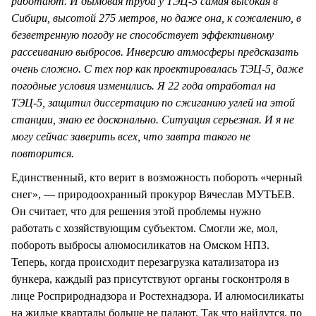
работают. И дымовая труба у ТЭЦ-5 самая высокая в
Сибири, высотой 275 метров, но даже она, к сожалению, в
безветренную погоду не способствует эффективному
рассеиванию выбросов. Инверсию атмосферы предсказать
очень сложно. С тех пор как проектировалась ТЭЦ-5, даже
погодные условия изменились. Я 22 года отработал на
ТЭЦ-5, защитил диссертацию по сжиганию углей на этой
станции, знаю ее досконально. Ситуация серьезная. И я не
могу сейчас заверить всех, что завтра такого не
повторится.
Единственный, кто верит в возможность побороть «черный
снег», — природоохранный прокурор Вячеслав МУТЬЕВ.
Он считает, что для решения этой проблемы нужно
работать с хозяйствующим субъектом. Смогли же, мол,
побороть выбросы алюмосиликатов на Омском НПЗ.
Теперь, когда происходит перезагрузка катализатора из
бункера, каждый раз присутствуют органы госконтроля в
лице Росприроднадзора и Ростехнадзора. И алюмосиликаты
на жилые кварталы больше не падают. Так что найдутся, по