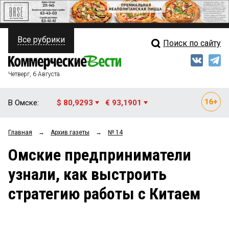
Все рубрики
Поиск по сайту
ПОЛИТИКА
Свежий выпуск
Медиа
ФИНАНСЫ
Четверг, 6 Августа
Кто есть кто
НЕДВИЖИМОСТЬ
В Омске:
$ 80,9293
€ 93,1901
Интервью
БИЗНЕС
Главная
→
Архив газеты
→
№ 14
Мнения
ОБЩЕСТВО
Омские предприниматели
Рейтинги
ЗАКОН
узнали, как выстроить
Блоги
НОВОСТИ КОМПАНИЙ
стратегию работы с Китаем
Архив
ПРОИСШЕСТВИЯ