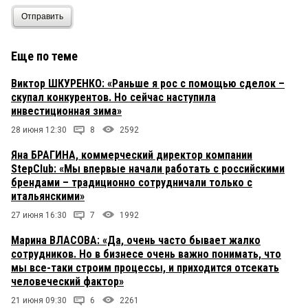
Отправить
Еще по теме
Виктор ШКУРЕНКО: «Раньше я рос с помощью сделок –
скупал конкурентов. Но сейчас наступила
инвестиционная зима»
28 июня 12:30
8
2592
Яна БРАГИНА, коммерческий директор компании
StepClub: «Мы впервые начали работать с российскими
брендами – традиционно сотрудничали только с
итальянскими»
27 июня 16:30
7
1992
Марина ВЛАСОВА: «Да, очень часто бывает жалко
сотрудников. Но в бизнесе очень важно понимать, что
мы все-таки строим процессы, и приходится отсекать
человеческий фактор»
21 июня 09:30
6
2261