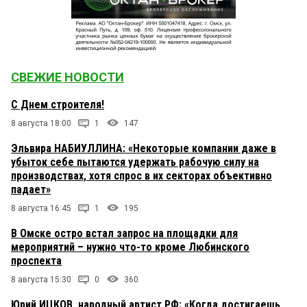
СВЕЖИЕ НОВОСТИ
С Днем строителя!
8 августа 18:00
1
147
Эльвира НАБИУЛЛИНА: «Некоторые компании даже в
убыток себе пытаются удержать рабочую силу на
производствах, хотя спрос в их секторах объективно
падает»
8 августа 16:45
1
195
В Омске остро встал запрос на площадки для
мероприятий – нужно что-то кроме Любинского
проспекта
8 августа 15:30
0
360
Юрий ИЦКОВ, народный артист РФ: «Когда достигаешь