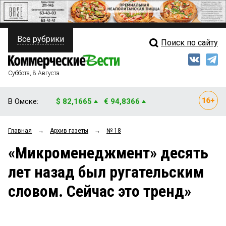
Все рубрики
Поиск по сайту
ПОЛИТИКА
Свежий выпуск
Медиа
ФИНАНСЫ
Суббота, 8 Августа
Кто есть кто
НЕДВИЖИМОСТЬ
В Омске:
$ 82,1665
€ 94,8366
Интервью
БИЗНЕС
Главная
→
Архив газеты
→
№ 18
Мнения
ОБЩЕСТВО
«Микроменеджмент» десять
Рейтинги
ЗАКОН
лет назад был ругательским
Блоги
НОВОСТИ КОМПАНИЙ
словом. Сейчас это тренд»
Архив
ПРОИСШЕСТВИЯ