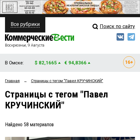
Все рубрики
Поиск по сайту
ПОЛИТИКА
Свежий выпуск
Медиа
ФИНАНСЫ
Воскресенье, 9 Августа
Кто есть кто
НЕДВИЖИМОСТЬ
В Омске:
$ 82,1665
€ 94,8366
Интервью
БИЗНЕС
Главная
→
Страницы c тегом "Павел КРУЧИНСКИЙ"
Мнения
ОБЩЕСТВО
Страницы c тегом "Павел
Рейтинги
ЗАКОН
КРУЧИНСКИЙ"
Блоги
НОВОСТИ КОМПАНИЙ
Архив
Найдено
58
материалов
ПРОИСШЕСТВИЯ
СТИЛЬ ЖИЗНИ