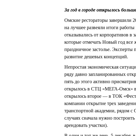
За год в городе открылось больш
Омские рестораторы завершили 2
на лучшее развеяли итоги работы
отказывались от корпоративов в з
которые отмечать Новый год все
праздничное застолье. Эксперты 
развитие дешевых концепций.
Непростая экономическая ситуаци
ряду давно запланированных откр
пять до этого активно присматри
открылось в СТЦ «МЕГА-Омск» в 
открылось второе — в ТОК «Фес
компании открытие трех заведени
транспортной академии, рядом с 
случаях сначала нужно построить
арендовать участки).
В один и тот же день, 5 декабря, 