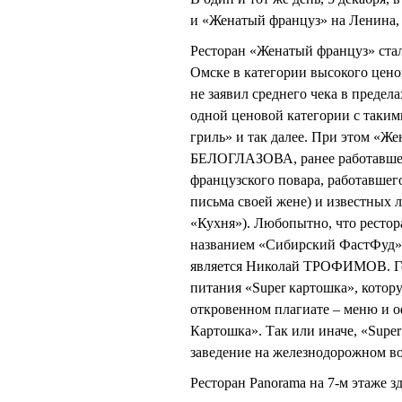
и «Женатый француз» на Ленина, 
Ресторан «Женатый француз» стал
Омске в категории высокого цено
не заявил среднего чека в предела
одной ценовой категории с таким
гриль» и так далее. При этом «Ж
БЕЛОГЛАЗОВА, ранее работавшего
французского повара, работавшег
письма своей жене) и известных л
«Кухня»). Любопытно, что ресто
названием «Сибирский ФастФуд».
является Николай ТРОФИМОВ. Года
питания «Super картошка», котор
откровенном плагиате – меню и о
Картошка». Так или иначе, «Super
заведение на железнодорожном во
Ресторан Panorama на 7-м этаже з