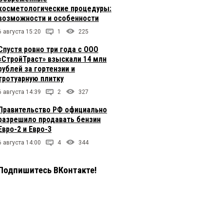
косметологические процедуры:
возможности и особенности
6 августа 15:20
1
225
Спустя ровно три года с ООО
«СтройТраст» взыскали 14 млн
рублей за гортензии и
тротуарную плитку
6 августа 14:39
2
327
Правительство РФ официально
разрешило продавать бензин
Евро-2 и Евро-3
6 августа 14:00
4
344
Подпишитесь ВКонтакте!