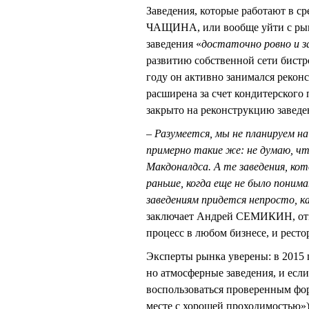
Заведения, которые работают в с
ЧАЩИНА, или вообще уйти с рынк
заведения «
достаточно ровно и з
развитию собственной сети бистр
году он активно занимался рекон
расширена за счет кондитерского 
закрыто на реконструкцию завед
– Разумеется, мы не планируем на
примерно такие же: не думаю, чт
Макдоналдса. А те заведения, кот
раньше, когда еще не было поним
заведениям придется непросто, ка
заключает Андрей СЕМИКИН, отмеч
процесс в любом бизнесе, и рест
Эксперты рынка уверены: в 2015 г
но атмосферные заведения, и если
воспользоваться проверенным фор
месте с хорошей проходимостью»)