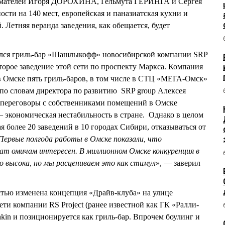
имателей Игоря ДОРОХИНА, Гельмута ГЕРИНГА и Сергея
сти на 140 мест, европейская и паназиатская кухни и
. Летняя веранда заведения, как обещается, будет
ылся гриль-бар «Шашлыкофф» новосибирской компании SRP
второе заведение этой сети по проспекту Маркса. Компания
 в Омске пять гриль-баров, в том числе в СТЦ «МЕГА-Омск»
по словам директора по развитию SRP group Алексея
переговоры с собственниками помещений в Омске
 экономическая нестабильность в стране. Однако в целом
 более 20 заведений в 10 городах Сибири, отказываться от
Первые полгода работы в Омске показали, что
ат омичам интересен. В миллионном Омске конкуренция в
 высока, но мы расцениваем это как стимул
», — заверил
стью изменена концепция «Драйв-клуба» на улице
ети компании RS Project (ранее известной как ГК «Ралли-
kin и позиционируется как гриль-бар. Впрочем боулинг и