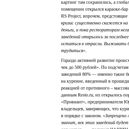
картинг там сохранились, а глоба
помещении открылся караоке-бар
RS Project, впрочем, предстоящие
кризис существенно скажется на 
деньги, и пока рестораторам нег
заведений открылось за последнее
остаться в отрасли. Выживать бу
трудиться
».
Гораздо активней развитие проис
чек до 500 рублей». По подсчетам 
заведений 80% — именно такие бю
на курение, введенный в прошедш
реакцией от противного – массов
данным Resto.ru, их открылось по
«Провиант», предпринимателя Ю
владельцев, заверяющих, что кур
в порядке с законом. «
Запрещено 
значит, век этих заведений будет