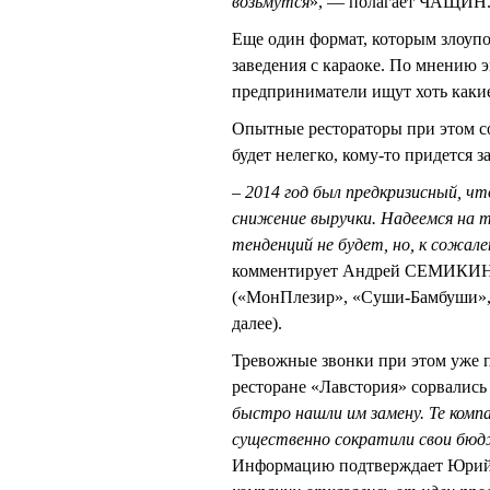
возьмутся
», — полагает ЧАЩИН
Еще один формат, которым злоуп
заведения с караоке. По мнению э
предприниматели ищут хоть какие
Опытные рестораторы при этом со
будет нелегко, кому-то придется 
–
2014 год был предкризисный, чт
снижение выручки. Надеемся на т
тенденций не будет, но, к сожале
комментирует Андрей СЕМИКИН, 
(«МонПлезир», «Суши-Бамбуши», 
далее).
Тревожные звонки при этом уже
ресторане «Лавстория» сорвались
быстро нашли им замену. Те комп
существенно сократили свои бю
Информацию подтверждает Юри