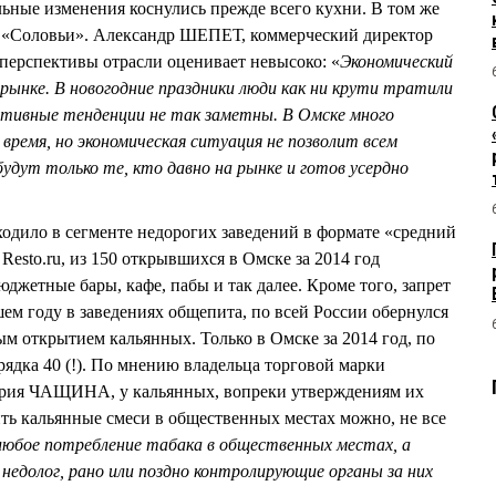
льные изменения коснулись прежде всего кухни. В том же
 «Соловьи». Александр ШЕПЕТ, коммерческий директор
 перспективы отрасли оценивает невысоко: «
Экономический
рынке. В новогодние праздники люди как ни крути тратили
ативные тенденции не так заметны. В Омске много
 время, но экономическая ситуация не позволит всем
дут только те, кто давно на рынке и готов усердно
ходило в сегменте недорогих заведений в формате «средний
Resto.ru, из 150 открывшихся в Омске за 2014 год
джетные бары, кафе, пабы и так далее. Кроме того, запрет
ем году в заведениях общепита, по всей России обернулся
ым открытием кальянных. Только в Омске за 2014 год, по
рядка 40 (!). По мнению владельца торговой марки
рия ЧАЩИНА, у кальянных, вопреки утверждениям их
ить кальянные смеси в общественных местах можно, не все
любое потребление табака в общественных местах, а
 недолог, рано или поздно контролирующие органы за них