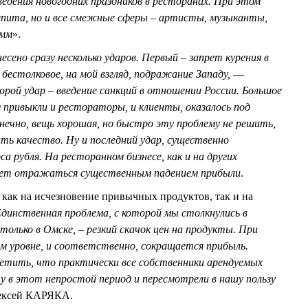
ведения новогодних праздников в ресторанах. При этом
епита, но и все смежные сферы – артисты, музыканты,
амм
».
есено сразу несколько ударов. Первый – запрет курения в
бестолковое, на мой взгляд, подражание Западу,
—
рой удар – введение санкций в отношении России. Большое
 привыкли и рестораторы, и клиенты, оказалось под
ечно, вещь хорошая, но быстро эту проблему не решить,
ть качество. Ну и последний удар, существенно
рса рубля. На ресторанном бизнесе, как и на других
дет отражаться существенным падением прибыли
.
 как на исчезновение привычных продуктов, так и на
динственная проблема, с которой мы столкнулись в
 только в Омске, – резкий скачок цен на продукты. При
 уровне, и соответственно, сокращается прибыль.
тить, что практически все собственники арендуемых
 в этот непростой период и пересмотрели в нашу пользу
лексей КАРЯКА.