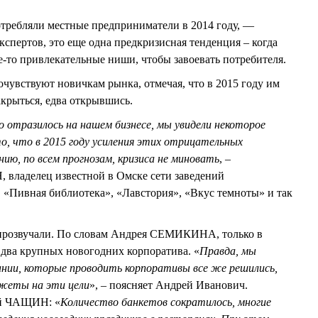
.
отребляли местные предприниматели в 2014 году, —
кспертов, это еще одна предкризисная тенденция – когда
-то привлекательные ниши, чтобы завоевать потребителя.
чувствуют новичкам рынка, отмечая, что в 2015 году им
закрыться, едва открывшись.
о отразилось на нашем бизнесе, мы увидели некоторое
о, что в 2015 году усиления этих отрицательных
нию, по всем прогнозам, кризиса не миновать
, –
владелец известной в Омске сети заведений
«Пивная библиотека», «Лавстория», «Вкус темноты» и так
 прозвучали. По словам Андрея СЕМИКИНА, только в
 два крупных новогодних корпоратива. «
Правда, мы
ании, которые проводить корпоративы все же решились,
джеты на эти цели
», – поясняет Андрей Иванович.
й ЧАЩИН: «
Количество банкетов сократилось, многие