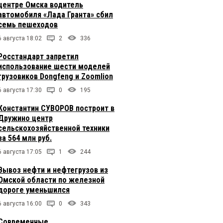
центре Омска водитель
автомобиля «Лада Гранта» сбил
семь пешеходов
6 августа 18:02
2
336
Росстандарт запретил
использование шести моделей
грузовиков Dongfeng и Zoomlion
6 августа 17:30
0
195
Константин СУВОРОВ построит в
Дружино центр
сельскохозяйственной техники
за 564 млн руб.
6 августа 17:05
1
244
Вывоз нефти и нефтегрузов из
Омской области по железной
дороге уменьшился
6 августа 16:00
0
343
Современные