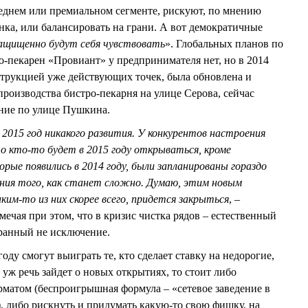
реднем или премиальном сегменте, рискуют, по мнению
а, или балансировать на грани. А вот демократичные
ащищенно будут себя чувствовать
». Глобальных планов по
о-пекарен «Провиант» у предпринимателя нет, но в 2014
струкцией уже действующих точек, была обновлена и
производства бистро-пекарня на улице Серова, сейчас
ение по улице Пушкина.
 2015 год никакого развития. У конкурентов настроения
о кто-то будет в 2015 году открываться, кроме
орые появились в 2014 году, были запланированы гораздо
ания того, как станет сложно. Думаю, этим новым
ким-то из них скорее всего, придется закрыться
, –
ая при этом, что в кризис чистка рядов – естественный
оранный не исключение.
оду смогут выиграть те, кто сделает ставку на недорогие,
 уж речь зайдет о новых открытиях, то стоит либо
матом (беспроигрышная формула – «сетевое заведение в
, либо рискнуть и придумать какую-то свою фишку, на