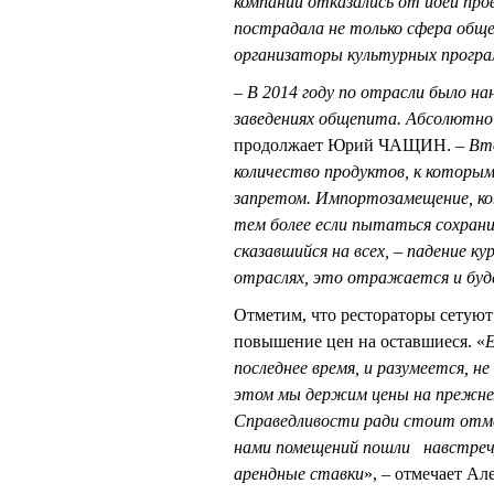
компании отказались от идеи про
пострадала не только сфера общ
организаторы культурных прогр
–
В 2014 году по отрасли было нан
заведениях общепита. Абсолютно 
продолжает Юрий ЧАЩИН. –
Вто
количество продуктов, к которым
запретом. Импортозамещение, кон
тем более если пытаться сохрани
сказавшийся на всех, – падение ку
отраслях, это отражается и бу
Отметим, что рестораторы сетуют
повышение цен на оставшиеся. «
Е
последнее время, и разумеется, не
этом мы держим цены на прежнем
Справедливости ради стоит отме
нами помещений пошли навстречу
арендные ставки
», – отмечает А