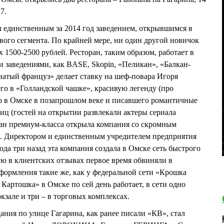
7.
 единственным за 2014 год заведением, открывшимся в
вого сегмента. По крайней мере, ни один другой новичок
х 1500-2500 рублей. Ресторан, таким образом, работает в
и заведениями, как BASE, Skopin, «Пеликан», «Балкан-
енатый француз» делает ставку на шеф-повара Игоря
 в «Голландской чашке», красивую легенду (про
о в Омске в позапрошлом веке и писавшего романтичные
иц (гостей на открытии развлекали актеры сериала
ран премиум-класса открыла компания со скромным
 Директором и единственным учредителем предприятия
 три назад эта компания создала в Омске сеть быстрого
ую в клиентских отзывах первое время обвиняли в
формления такие же, как у федеральной сети «Крошка
 Картошка» в Омске по сей день работает, в сети одно
кзале и три – в торговых комплексах.
дания по улице Гагарина, как ранее писали «КВ», стал