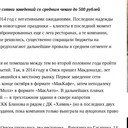
е сотни заведений со средним чеком до 500 рублей
014 год с негативными ожиданиями. Последние надежды
 в новогодние праздники – клиенты в последний момент
абронированных еще с лета ресторанах, а те компании,
 же решились, существенно сокращали бюджеты на
предполагают дальнейшие провалы в среднем сегменте и
я не помешала между тем во второй половине года пройти
ытий. Так, в 2014 году в Омск пришел Макдоналдс, лет
вавшийся к местному рынку. Первое заведение сети
конце октября в формате «МакКафе», затем неподалеку
тМолл» в формате «МакАвто». В дальнейших планах
й — в трехэтажном здании в сквере напротив
СКК Блинова и рядом с ДК «Химик» (но в последних двух
 здания, пока компания только выиграла на аукционах право
в Омске открылись два ресторана – Panorama на Гагарина, 14