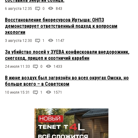
составила энергия солнца.
6 августа 12:35
0
843
Восстановление биоресурсов Иртыша: ОНПЗ
демонстрирует ответственный подход к вопросам
экологии
3 августа 12:30
1
1147
За убийство лосей у ЗУЕВА конфисковали внедорожник,
снегоход, прицеп и охотничий карабин
24 июля 11:33
0
1433
В июне воздух был загрязнён во всех округах Омска, но
больше всего – в Советском
10 июля 15:31
1
1571