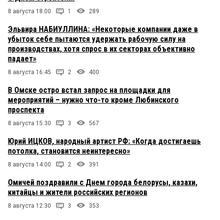
8 августа 18:00
1
289
Эльвира НАБИУЛЛИНА: «Некоторые компании даже в
убыток себе пытаются удержать рабочую силу на
производствах, хотя спрос в их секторах объективно
падает»
8 августа 16:45
2
400
В Омске остро встал запрос на площадки для
мероприятий – нужно что-то кроме Любинского
проспекта
8 августа 15:30
3
567
Юрий ИЦКОВ, народный артист РФ: «Когда достигаешь
потолка, становится неинтересно»
8 августа 14:00
2
391
Омичей поздравили с Днем города белорусы, казахи,
китайцы и жители российских регионов
8 августа 12:30
3
353