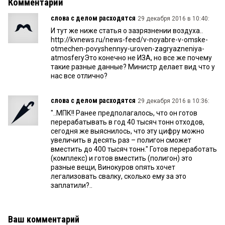
Комментарии
слова с делом расходятся
29 декабря 2016 в 10:40:
И тут же ниже статья о зазрязнении воздуха..
http://kvnews.ru/news-feed/v-noyabre-v-omske-
otmechen-povyshennyy-uroven-zagryazneniya-
atmosferyЭто конечно не ИЗА, но все же почему
такие разные данные? Министр делает вид что у
нас все отлично?
слова с делом расходятся
29 декабря 2016 в 10:36:
"..МПК!! Ранее предполагалось, что он готов
перерабатывать в год 40 тысяч тонн отходов,
сегодня же выяснилось, что эту цифру можно
увеличить в десять раз – полигон сможет
вместить до 400 тысяч тонн." Готов переработать
(комплекс) и готов вместить (полигон) это
разные вещи, Винокуров опять хочет
легализовать свалку, сколько ему за это
заплатили?..
Ваш комментарий