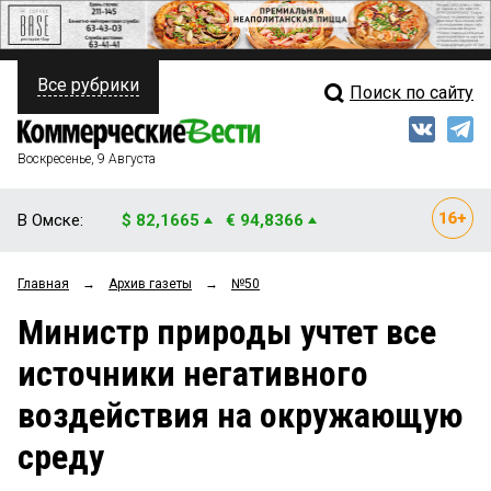
Все рубрики
Поиск по сайту
ПОЛИТИКА
Свежий выпуск
Медиа
ФИНАНСЫ
Воскресенье, 9 Августа
Кто есть кто
НЕДВИЖИМОСТЬ
В Омске:
$ 82,1665
€ 94,8366
Интервью
БИЗНЕС
Главная
→
Архив газеты
→
№50
Мнения
ОБЩЕСТВО
Министр природы учтет все
Рейтинги
ЗАКОН
источники негативного
Блоги
НОВОСТИ КОМПАНИЙ
воздействия на окружающую
Архив
ПРОИСШЕСТВИЯ
среду