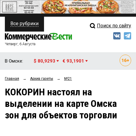
Все рубрики
Поиск по сайту
ПОЛИТИКА
Свежий выпуск
Медиа
ФИНАНСЫ
Четверг, 6 Августа
Кто есть кто
НЕДВИЖИМОСТЬ
В Омске:
$ 80,9293
€ 93,1901
Интервью
БИЗНЕС
Главная
→
Архив газеты
→
№21
Мнения
ОБЩЕСТВО
КОКОРИН настоял на
Рейтинги
ЗАКОН
выделении на карте Омска
Блоги
НОВОСТИ КОМПАНИЙ
зон для объектов торговли
Архив
ПРОИСШЕСТВИЯ