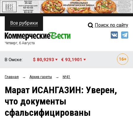
Все рубрики
Поиск по сайту
ПОЛИТИКА
Свежий выпуск
Медиа
ФИНАНСЫ
Четверг, 6 Августа
Кто есть кто
НЕДВИЖИМОСТЬ
В Омске:
$ 80,9293
€ 93,1901
Интервью
БИЗНЕС
Главная
→
Архив газеты
→
№41
Мнения
ОБЩЕСТВО
Марат ИСАНГАЗИН: Уверен,
Рейтинги
ЗАКОН
что документы
Блоги
НОВОСТИ КОМПАНИЙ
сфальсифицированы
Архив
ПРОИСШЕСТВИЯ