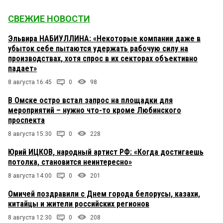
СВЕЖИЕ НОВОСТИ
Эльвира НАБИУЛЛИНА: «Некоторые компании даже в
убыток себе пытаются удержать рабочую силу на
производствах, хотя спрос в их секторах объективно
падает»
8 августа 16:45
0
98
В Омске остро встал запрос на площадки для
мероприятий – нужно что-то кроме Любинского
проспекта
8 августа 15:30
0
228
Юрий ИЦКОВ, народный артист РФ: «Когда достигаешь
потолка, становится неинтересно»
8 августа 14:00
0
201
Омичей поздравили с Днем города белорусы, казахи,
китайцы и жители российских регионов
8 августа 12:30
0
208