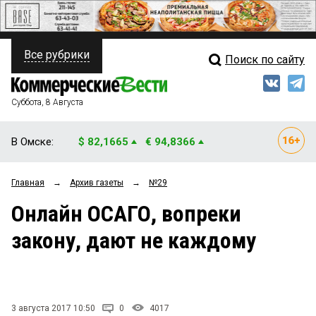
Все рубрики
Поиск по сайту
ПОЛИТИКА
Свежий выпуск
Медиа
ФИНАНСЫ
Суббота, 8 Августа
Кто есть кто
НЕДВИЖИМОСТЬ
В Омске:
$ 82,1665
€ 94,8366
Интервью
БИЗНЕС
Главная
→
Архив газеты
→
№29
Мнения
ОБЩЕСТВО
Онлайн ОСАГО, вопреки
Рейтинги
ЗАКОН
закону, дают не каждому
Блоги
НОВОСТИ КОМПАНИЙ
Архив
ПРОИСШЕСТВИЯ
3 августа 2017 10:50
0
4017