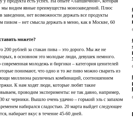
у у продукта есть успех. На опыте «Лапшичной», которая
, мы видим явные преимущества монозаведений. Плюс
в заведении, нет возможности держать все продукты
 пивом – нет смысла держать в меню, как в Москве, 60
оставить можете?
что 200 рублей за стакан пива – это дорого. Мы же не
торых, в основном это молодые люди, девушек немного.
о современная молодежь и биргики – категория ценителей
оторые понимают, что одно и то же пиво можно сварить из
омощи миллиона различных комбинаций, соотношением
ржки. К нам ходят люди, которые любят такие
вываем, проводим эксперименты: не так давно, например,
30 кг черники. Вышло очень удачно – горький эль с запахом
временем набирался сладостью. 20 марта выйдет следующее
тся, набирает вкус в течение 45-60 дней.