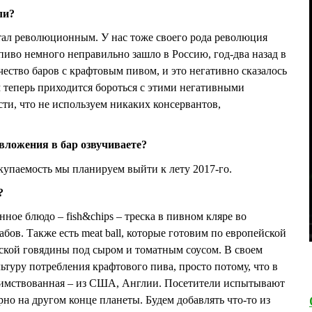
ли?
 стал революционным. У нас тоже своего рода революция
пиво немного неправильно зашло в Россию, год-два назад в
ество баров с крафтовым пивом, и это негативно сказалось
м теперь приходится бороться с этими негативными
ти, что не используем никаких консервантов,
ложения в бар озвучиваете?
окупаемость мы планируем выйти к лету 2017-го.
?
нное блюдо – fish&chips – треска в пивном кляре во
бов. Также есть meat ball, которые готовим по европейской
ской говядины под сыром и томатным соусом. В своем
туру потребления крафтового пива, просто потому, что в
заимствованная – из США, Англии. Посетители испытывают
рно на другом конце планеты. Будем добавлять что-то из