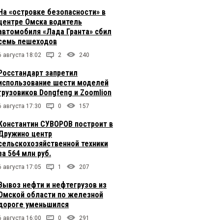
На «островке безопасности» в
центре Омска водитель
автомобиля «Лада Гранта» сбил
семь пешеходов
6 августа 18:02
2
240
Росстандарт запретил
использование шести моделей
грузовиков Dongfeng и Zoomlion
6 августа 17:30
0
157
Константин СУВОРОВ построит в
Дружино центр
сельскохозяйственной техники
за 564 млн руб.
6 августа 17:05
1
207
Вывоз нефти и нефтегрузов из
Омской области по железной
дороге уменьшился
6 августа 16:00
0
291