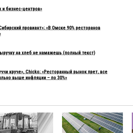
 и бизнес-центров»
ибирский провиант»: «В Омске 90% ресторанов
»
ыручку на хлеб не намажешь (полный текст)
ччи круче», Chicko: «Ресторанный рынок прет, все
льно выше инфляции – по 30%»