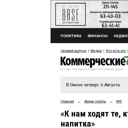
ПОЛИТИКА
ФИНАНСЫ
НЕДВИ
Свежий выпуск
Медиа
Кто есть кто
О том, что происходит на самом деле
В Омске четверг, 6 Августа
Главная
→
Архив газеты
→
№5
«К нам ходят те, 
напитка»