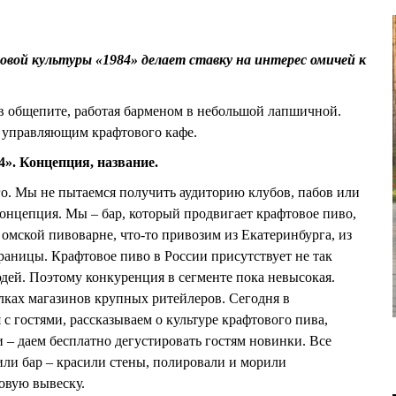
вой культуры «1984» делает ставку на интерес омичей к
общепите, работая барменом в небольшой лапшичной.
 управляющим крафтового кафе.
4». Концепция, название.
-го. Мы не пытаемся получить аудиторию клубов, пабов или
концепция. Мы – бар, который продвигает крафтовое пиво,
в омской пивоварне, что-то привозим из Екатеринбурга, из
раницы. Крафтовое пиво в России присутствует не так
юдей. Поэтому конкуренция в сегменте пока невысокая.
олках магазинов крупных ритейлеров. Сегодня в
с гостями, рассказываем о культуре крафтового пива,
 – даем бесплатно дегустировать гостям новинки. Все
или бар – красили стены, полировали и морили
овую вывеску.