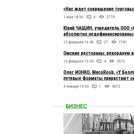
«Нас ждет сокращение торговых
1 мая 18:00
6
2779
Юрий ЧАЩИН, учредитель ООО «С
абсолютно недофинансированы
15 февраля 16:45
27
7781
Омские рестораны: рекордную в
15 февраля 15:30
4
3572
Олег ИОНКО, МясоRoob, «У Беллу
путевые форматы прирастают си
3 января 10:00
1
4072
БИЗНЕС