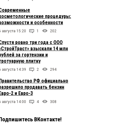
Современные
косметологические процедуры:
возможности и особенности
6 августа 15:20
1
202
Спустя ровно три года с ООО
«СтройТраст» взыскали 14 млн
рублей за гортензии и
тротуарную плитку
6 августа 14:39
2
294
Правительство РФ официально
разрешило продавать бензин
Евро-2 и Евро-3
6 августа 14:00
4
308
Подпишитесь ВКонтакте!