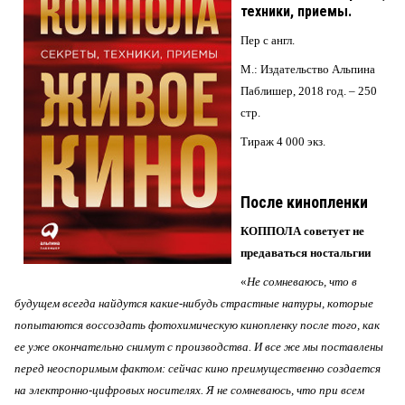
техники, приемы.
Пер с англ.
М.: Издательство Альпина
Паблишер, 2018 год. – 250
стр.
Тираж 4 000 экз.
После кинопленки
КОППОЛА советует не
предаваться ностальгии
«
Не сомневаюсь, что в
будущем всегда найдутся какие-нибудь страстные натуры, которые
попытаются воссоздать фотохимическую кинопленку после того, как
ее уже окончательно снимут с производства. И все же мы поставлены
перед неоспоримым фактом: сейчас кино преимущественно создается
на электронно-цифровых носителях. Я не сомневаюсь, что при всем