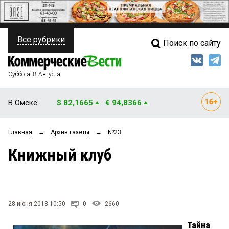
Все рубрики
Поиск по сайту
ПОЛИТИКА
Свежий выпуск
Медиа
ФИНАНСЫ
Суббота, 8 Августа
Кто есть кто
НЕДВИЖИМОСТЬ
В Омске:
$ 82,1665
€ 94,8366
Интервью
БИЗНЕС
Главная
→
Архив газеты
→
№23
Мнения
ОБЩЕСТВО
Книжный клуб
Рейтинги
ЗАКОН
Блоги
НОВОСТИ КОМПАНИЙ
Архив
28 июня 2018 10:50
0
2660
ПРОИСШЕСТВИЯ
Тайна