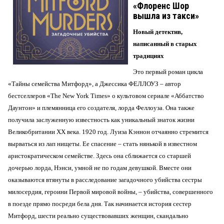
«Флоренс Шор
вышла из такси»
Новый детектив,
написанный в старых
традициях
Это первый роман цикла
«Тайны семейства Митфорд», а Джессика ФЕЛЛОУЗ – автор
бестселлеров «The New York Times» о культовом сериале «Аббатство
Даунтон» и племянница его создателя, лорда Феллоуза. Она также
получила заслуженную известность как уникальный знаток жизни
Великобритании XX века. 1920 год. Луиза Кэннон отчаянно стремится
вырваться из лап нищеты. Ее спасение – стать нянькой в известном
аристократическом семействе. Здесь она сближается со старшей
дочерью лорда, Нэнси, умной не по годам девушкой. Вместе они
оказываются втянуты в расследование загадочного убийства сестры
милосердия, героини Первой мировой войны, – убийства, совершенного
в поезде прямо посреди бела дня. Так начинается история сестер
Митфорд, шести реально существовавших женщин, скандально