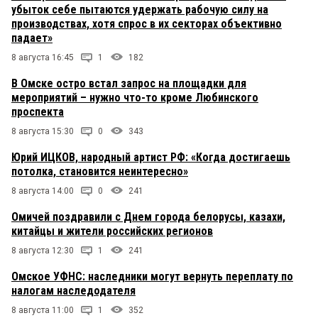
убыток себе пытаются удержать рабочую силу на
производствах, хотя спрос в их секторах объективно
падает»
8 августа 16:45
1
182
В Омске остро встал запрос на площадки для
мероприятий – нужно что-то кроме Любинского
проспекта
8 августа 15:30
0
343
Юрий ИЦКОВ, народный артист РФ: «Когда достигаешь
потолка, становится неинтересно»
8 августа 14:00
0
241
Омичей поздравили с Днем города белорусы, казахи,
китайцы и жители российских регионов
8 августа 12:30
1
241
Омское УФНС: наследники могут вернуть переплату по
налогам наследодателя
8 августа 11:00
1
352