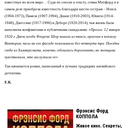
известных во всем мире… Судя по сноске к тексту, семья Митфорд и в
самом деле приобрела известность благодаря шести сестрам – Нэнси
(1904-1973), Памеле (1907-1994), Диане (1910-2003), Юнити (1914-
1948), Джессике (1917-1996) и Деборе (1920-2014), чья жизнь была
наполнена конфликтами и публичными скандалами. «
Пролог. 12 января
1920 г. Днем, когда Флоренс Шор вышла из такси, приехав к вокзалу
Виктория, часы на его фасаде показывали без четверти три. Поездка
сюда из Хаммерсмита, конечно, обошлась дороговато, но женщина
чувствовала, что заслужила ее
».
Так начинается роман, написанный в лучших традициях английского
детектива.
Е.К.
Фрэнсис Форд
КОППОЛА
Живое кино. Секреты,