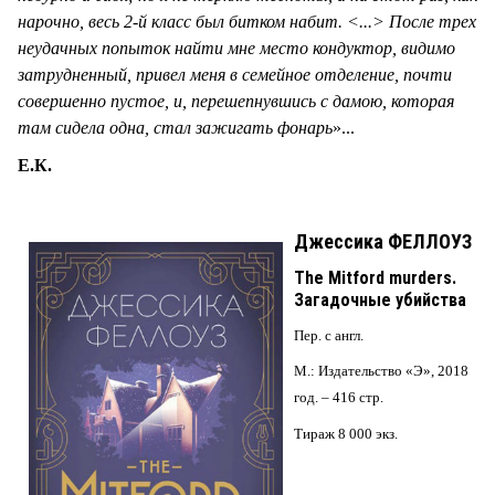
нарочно, весь 2-й класс был битком набит.
<...
> После трех
неудачных попыток найти мне место кондуктор, видимо
затрудненный, привел меня в семейное отделение, почти
совершенно пустое, и, перешепнувшись с дамою, которая
там сидела одна, стал зажигать фонарь
»...
Е.К.
Джессика ФЕЛЛОУЗ
The Mitford murders.
Загадочные убийства
Пер. с англ.
М.: Издательство «Э», 2018
год. – 416 стр.
Тираж 8 000 экз.