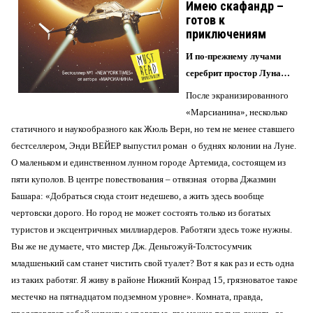
Имею скафандр –
готов к
приключениям
И по-прежнему лучами
серебрит простор Луна…
После экранизированного
«Марсианина», несколько
статичного и наукообразного как Жюль Верн, но тем не менее ставшего
бестселлером, Энди ВЕЙЕР выпустил роман о буднях колонии на Луне.
О маленьком и единственном лунном городе Артемида, состоящем из
пяти куполов. В центре повествования – отвязная оторва Джазмин
Башара: «Добраться сюда стоит недешево, а жить здесь вообще
чертовски дорого. Но город не может состоять только из богатых
туристов и эксцентричных миллиардеров. Работяги здесь тоже нужны.
Вы же не думаете, что мистер Дж. Деньгожуй-Толстосумчик
младшенький сам станет чистить свой туалет? Вот я как раз и есть одна
из таких работяг. Я живу в районе Нижний Конрад 15, грязноватое такое
местечко на пятнадцатом подземном уровне». Комната, правда,