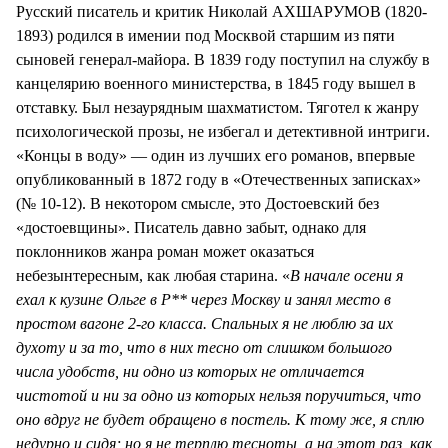
Русский писатель и критик Николай АХШАРУМОВ (1820-
1893) родился в имении под Москвой старшим из пяти
сыновей генерал-майора. В 1839 году поступил на службу в
канцелярию военного министерства, в 1845 году вышел в
отставку. Был незаурядным шахматистом. Тяготел к жанру
психологической прозы, не избегал и детективной интриги.
«Концы в воду» — один из лучших его романов, впервые
опубликованный в 1872 году в «Отечественных записках»
(№ 10-12). В некотором смысле, это Достоевский без
«достоевщины». Писатель давно забыт, однако для
поклонников жанра роман может оказаться
небезынтересным, как любая старина. «
В начале осени я
ехал к кузине Ольге в Р** через Москву и занял место в
простом вагоне 2-го класса. Спальных я не люблю за их
духоту и за то, что в них тесно от слишком большого
числа удобств, ни одно из которых не отличается
чистотой и ни за одно из которых нельзя поручиться, что
оно вдруг не будет обращено в постель. К тому же, я сплю
недурно и сидя; но я не терплю тесноты, а на этот раз, как