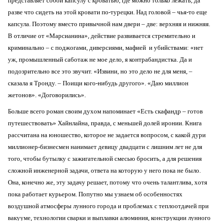
представляет собой капсулу с кроватью, где можно только лежать, да
разве что сидеть на этой кровати по-турецки. Над головой – чья-то еще
капсула. Поэтому вместо привычной нам двери – две: верхняя и нижняя.
В отличие от «Марсианина», действие развивается стремительно и
криминально – с поджогами, диверсиями, мафией и убийствами: «нет
уж, промышленный саботаж не мое дело, я контрабандистка. Да и
подозрительно все это звучит. «Извини, но это дело не для меня, –
сказала я Тронду. – Поищи кого-нибудь другого». «Даю миллион
жетонов». «Договорились».
Больше всего роман своим духом напоминает «Есть скафандр – готов
путешествовать» Хайнлайна, правда, с меньшей долей иронии. Книга
рассчитана на юношество, которое не задается вопросом, с какой дури
миллионер-бизнесмен нанимает девицу двадцати с лишним лет не для
того, чтобы бутылку с зажигательной смесью бросить, а для решения
сложной инженерной задачи, ответа на которую у него пока не было.
Она, конечно же, эту задачу решает, потому что очень талантлива, хотя
пока работает курьером. Попутно мы узнаем об особенностях
воздушной атмосферы лунного города и проблемах с теплоотдачей при
вакууме, технологии сварки и выплавки алюминия, конструкции лунного