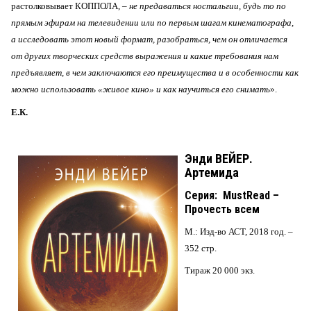
растолковывает КОППОЛА, –
не предаваться ностальгии, будь то по
прямым эфирам на телевидении или по первым шагам кинематографа,
а исследовать этот новый формат, разобраться, чем он отличается
от других творческих средств выражения и какие требования нам
предъявляет, в чем заключаются его преимущества и в особенности как
можно использовать «живое кино» и как научиться его снимать
».
Е.К.
Энди ВЕЙЕР.
Артемида
Серия: MustRead –
Прочесть всем
М.: Изд-во АСТ, 2018 год. –
352 стр.
Тираж 20 000 экз.