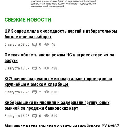
СВЕЖИЕ НОВОСТИ
ЦИК определила очередность партий в избирательном
бюллетене на выборах
6 августа 09:00
0
46
Омская область ввела режим ЧС в агросекторе из-за
засухи
5 августа 18:07
5
438
КСУ взялся за ремонт межквартальных проездов на
крупнейшем омском кладбище
5 августа 17:25
2
618
Киберсыщики вычислили и задержали группу юных
омичей за продажи банковских карт
5 августа 16:26
0
519
Машинист катка взыскал с ханты-мансийского СУ №967