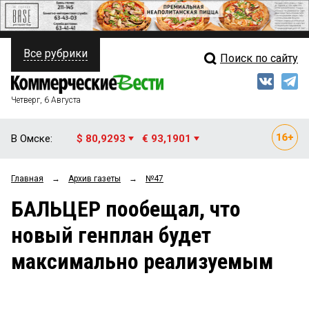
Все рубрики
Поиск по сайту
ПОЛИТИКА
Свежий выпуск
Медиа
ФИНАНСЫ
Четверг, 6 Августа
Кто есть кто
НЕДВИЖИМОСТЬ
В Омске:
$ 80,9293
€ 93,1901
Интервью
БИЗНЕС
Главная
→
Архив газеты
→
№47
Мнения
ОБЩЕСТВО
БАЛЬЦЕР пообещал, что
Рейтинги
ЗАКОН
новый генплан будет
Блоги
НОВОСТИ КОМПАНИЙ
максимально реализуемым
Архив
ПРОИСШЕСТВИЯ