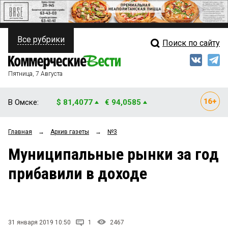
Все рубрики
Поиск по сайту
ПОЛИТИКА
Свежий выпуск
Медиа
ФИНАНСЫ
Пятница, 7 Августа
Кто есть кто
НЕДВИЖИМОСТЬ
В Омске:
$ 81,4077
€ 94,0585
Интервью
БИЗНЕС
Главная
→
Архив газеты
→
№3
Мнения
ОБЩЕСТВО
Муниципальные рынки за год
Рейтинги
ЗАКОН
прибавили в доходе
Блоги
НОВОСТИ КОМПАНИЙ
Архив
ПРОИСШЕСТВИЯ
31 января 2019 10:50
1
2467