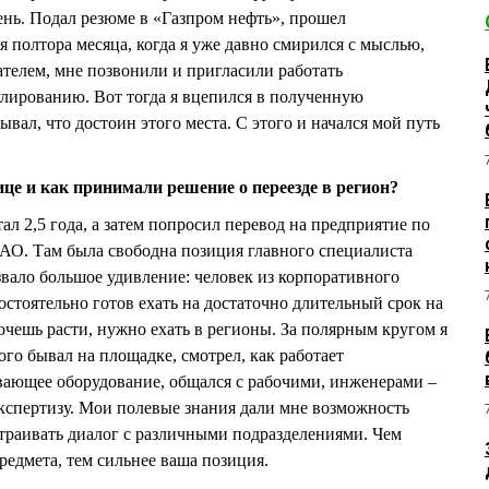
ень. Подал резюме в «Газпром нефть», прошел
 полтора месяца, когда я уже давно смирился с мыслью,
ателем, мне позвонили и пригласили работать
лированию. Вот тогда я вцепился в полученную
вал, что достоин этого места. С этого и начался мой путь
ице и как принимали решение о переезде в регион?
ал 2,5 года, а затем попросил перевод на предприятие по
АО. Там была свободна позиция главного специалиста
вало большое удивление: человек из корпоративного
остоятельно готов ехать на достаточно длительный срок на
хочешь расти, нужно ехать в регионы. За полярным кругом я
го бывал на площадке, смотрел, как работает
ающее оборудование, общался с рабочими, инженерами –
кспертизу. Мои полевые знания дали мне возможность
траивать диалог с различными подразделениями. Чем
редмета, тем сильнее ваша позиция.