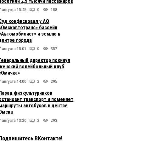
посетили 2,5 тысячи пассажиров
7 августа 15:45
0
188
Суд конфисковал у АО
«Омскавтотранс» бассейн
«Автомобилист» и землю в
центре города
7 августа 15:01
0
357
Генеральный директор покинул
женский волейбольный клуб
«Омичка»
7 августа 14:00
2
295
Парад физкультурников
остановит транспорт и поменяет
маршруты автобусов в центре
Омска
7 августа 13:20
2
293
Подпишитесь ВКонтакте!