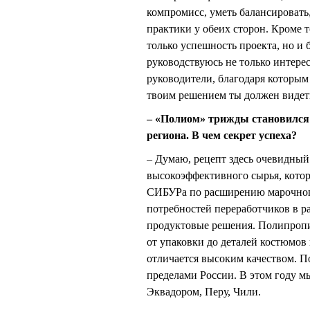
компромисс, уметь балансировать,
практики у обеих сторон. Кроме т
только успешность проекта, но и
руководствуюсь не только интерес
руководители, благодаря которым 
твоим решением ты должен видеть
– «Полиом» трижды становилс
региона. В чем секрет успеха?
– Думаю, рецепт здесь очевидный
высокоэффективного сырья, котор
СИБУРа по расширению марочног
потребностей переработчиков в р
продуктовые решения. Полипропил
от упаковки до деталей костюмов 
отличается высоким качеством. П
пределами России. В этом году м
Эквадором, Перу, Чили.