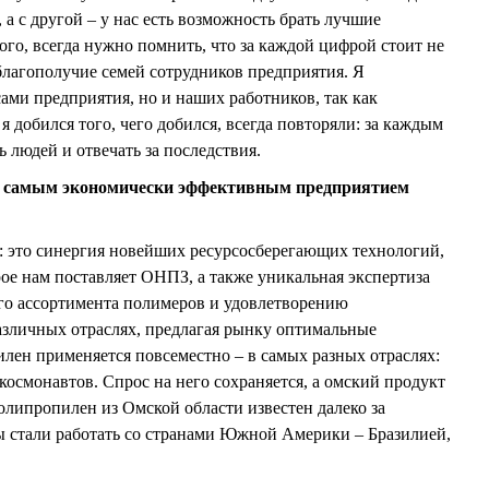
 а с другой – у нас есть возможность брать лучшие
ого, всегда нужно помнить, что за каждой цифрой стоит не
 благополучие семей сотрудников предприятия. Я
ами предприятия, но и наших работников, так как
я добился того, чего добился, всегда повторяли: за каждым
 людей и отвечать за последствия.
я самым экономически эффективным предприятием
: это синергия новейших ресурсосберегающих технологий,
ое нам поставляет ОНПЗ, а также уникальная экспертиза
о ассортимента полимеров и удовлетворению
азличных отраслях, предлагая рынку оптимальные
ен применяется повсеместно – в самых разных отраслях:
космонавтов. Спрос на него сохраняется, а омский продукт
олипропилен из Омской области известен далеко за
ы стали работать со странами Южной Америки – Бразилией,