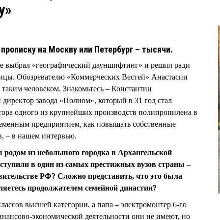
у»
прописку на Москву или Петербург – тысячи.
оле выбрал «географический дауншифтинг» и решил ради
иницы. Обозревателю «Коммерческих Вестей» Анастасии
таким человеком. Знакомьтесь – Константин
ектор завода «Полиом», который в 31 год стал
тора одного из крупнейших производств полипропилена в
временным предприятием, как повышать собственные
в, – в нашем интервью.
 родом из небольшого городка в Архангельской
оступили в один из самых престижных вузов страны –
ительстве РФ? Сложно представить, что это была
вляетесь продолжателем семейной династии?
лассов высшей категории, а папа – электромонтер 6-го
инансово-экономической деятельности они не имеют, но