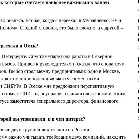
и, которые считаете наиболее важными в вашей
ого бизнеса. Вторая, когда я переехал в Муравленко. Ну и
«Полиом». С одной стороны, это было сложно, а с другой –
ереехали в Омск?
т-Петербурге. Спустя четыре года работы в Северной
 вызов. Пришел к руководителям и сказал, что снова хочу
вов. Выбор стоял между предприятиями: одно в Москве,
пускают полипропилен и являются совместными
 и СИБУРа. В Омске мне предложили перспективную
поэтому с 2017 года я управляю финансово-экономическим
атусе заместителя генерального директора, финансового
оторой вы упоминали, и в чем интерес?
иятие двух крупнейших холдингов России –
ому важно учитывать требования двух компаний, находить