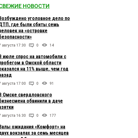
СВЕЖИЕ НОВОСТИ
Возбуждено уголовное дело по
ДТП, где были сбиты семь
человек на «островке
безопасности»
7 августа 17:30
0
14
В июле спрос на автомобили с
пробегом в Омской области
оказался на 11% выше, чем год
назад
7 августа 17:00
0
91
В Омске свердловского
бизнесмена обвинили в даче
взятки
7 августа 16:30
0
177
Залы ожидания «Комфорт» на
двух вокзалах за семь месяцев