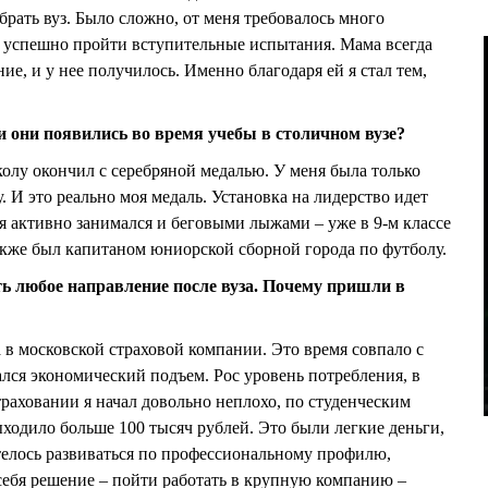
рать вуз. Было сложно, от меня требовалось много
ы успешно пройти вступительные испытания. Мама всегда
ие, и у нее получилось. Именно благодаря ей я стал тем,
и они появились во время учебы в столичном вузе?
колу окончил с серебряной медалью. У меня была только
. И это реально моя медаль. Установка на лидерство идет
 я активно занимался и беговыми лыжами – уже в 9-м классе
акже был капитаном юниорской сборной города по футболу.
ть любое направление после вуза. Почему пришли в
за в московской страховой компании. Это время совпало с
ался экономический подъем. Рос уровень потребления, в
траховании я начал довольно неплохо, по студенческим
ыходило больше 100 тысяч рублей. Это были легкие деньги,
отелось развиваться по профессиональному профилю,
себя решение – пойти работать в крупную компанию –