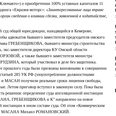
Ключавто») о приобретении 100% уставных капиталов 11
лдинга «Евразия моторс»:
«Заинтересованные лица вправе
ган сведения о влиянии сделки, заявленной в ходатайстве,
й суд общей юрисдикции, находящийся в Кемерове,
обы адвокатов бывшего заместителя председателя омского
ислава ГРЕБЕНЩИКОВА, бывшего министра строительства
экс-заместителя директора КУ Омской области
ХОРЗОВОЙ, а также бывшего заместителя министра
РУДЗИНА, который участвовал в деле без защитника.
те прошлого года были признаны виновными в совершении
 статьей 285 УК РФ (злоупотребление должностными
 МАСАН получили реальные сроки лишения свободы,
. Летом приговор вступил в законную силу. Пока была
сть решения: определение суда апелляционной инстанции
АСАНА, ГРЕБЕНЩИКОВА и К° направлено на новое
й инстанции в ином составе суда. Об этом «Коммерческим
дана МАСАНА Михаил РОМАНОВСКИЙ.