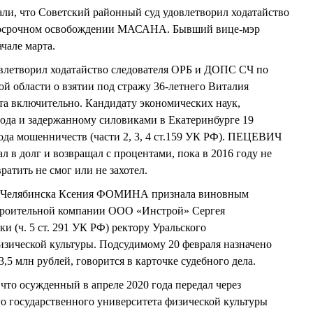
ли, что Советский районный суд удовлетворил ходатайство
рочном освобождении МАСАНА. Бывший вице-мэр
чале марта.
летворил ходатайство следователя ОРБ и ДОПС СЧ по
области о взятии под стражу 36-летнего Виталия
а включительно. Кандидату экономических наук,
года и задержанному силовиками в Екатеринбурге 19
да мошенничеств (части 2, 3, 4 ст.159 УК РФ). ПЕЦЕВИЧ
ал в долг и возвращал с процентами, пока в 2016 году не
ратить не смог или не захотел.
да Челябинска Ксения ФОМИНА признала виновным
строительной компании ООО «Инстрой» Сергея
 (ч. 5 ст. 291 УК РФ) ректору Уральского
изической культуры. Подсудимому 20 февраля назначено
3,5 млн рублей, говорится в карточке судебного дела.
что осужденный в апреле 2020 года передал через
го государственного университета физической культуры