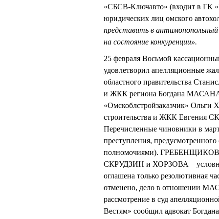
«СБСВ-Ключавто» (входит в ГК «
юридических лиц омского автохо
представить в антимонопольный ор
на состояние конкуренции».
25 февраля Восьмой кассационны
удовлетворил апелляционные жал
областного правительства Стан
и ЖКК региона Богдана МАСАНА, 
«Омскоблстройзаказчик» Ольги 
строительства и ЖКК Евгения СК
Перечисленные чиновники в мар
преступления, предусмотренного
полномочиями). ГРЕБЕНЩИКОВ и
СКРУДЗИН и ХОРЗОВА – условные
оглашена только резолютивная ча
отменено, дело в отношении М
рассмотрение в суд апелляционно
Вестям» сообщил адвокат Бог