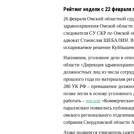
Рейтинг недели с 22 февраля 
26 февраля Омский областной су
здравоохранения Омской област
следователя СУ СКР по Омской о
адвокат Станислав ШЕБАЛИН. В и
оспариваемое решение Куйбышевск
Напомним, уголовное дело в о
области «Дирекция здравоохран
должностных лиц из числа сотру
прошлого года по материалам ре
286 УК РФ – превышение должнос
позже легли в основу уголовного 
работать –
писали
«Коммерческие В
параллельно появились публикаци
омского регионального отделения
собрания Свердловской област
Атаке подвергся учредитель газе