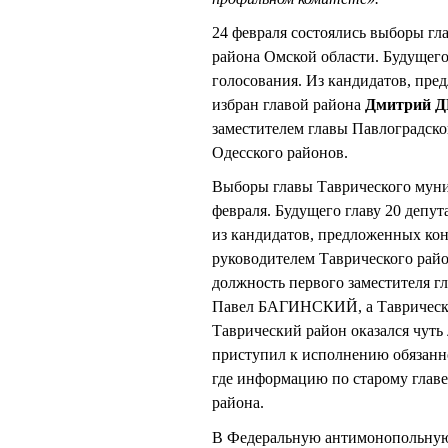
24 февраля состоялись выборы г
района Омской области. Будущего 
голосования. Из кандидатов, пр
избран главой района
Дмитрий 
заместителем главы Павлоградско
Одесского районов.
Выборы главы Таврического муни
февраля. Будущего главу 20 депу
из кандидатов, предложенных ко
руководителем Таврического рай
должность первого заместителя гл
Павел БАГИНСКИЙ, а Таврически
Таврический район оказался чуть 
приступил к исполнению обязанно
где информацию по старому глав
района.
В Федеральную антимонопольную