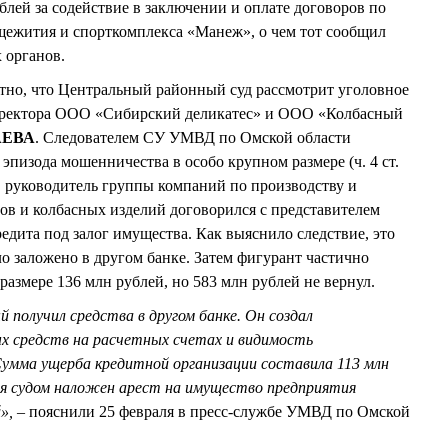
ублей за содействие в заключении и оплате договоров по
щежития и спорткомплекса «Манеж», о чем тот сообщил
 органов.
тно, что Центральный районный суд рассмотрит уголовное
иректора ООО «Сибирский деликатес» и ООО «Колбасный
АЕВА
. Следователем СУ УМВД по Омской области
эпизода мошенничества в особо крупном размере (ч. 4 ст.
, руководитель группы компаний по производству и
в и колбасных изделий договорился с представителем
едита под залог имущества. Как выяснило следствие, это
о заложено в другом банке. Затем фигурант частично
размере 136 млн рублей, но 583 млн рублей не вернул.
 получил средства в другом банке. Он создал
 средств на расчетных счетах и видимость
мма ущерба кредитной организации составила 113 млн
ия судом наложен арест на имущество предприятия
й»,
– пояснили 25 февраля в пресс-службе УМВД по Омской