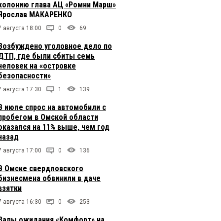
колонию глава АЦ «Ромни Марш»
Ярослав МАКАРЕНКО
7 августа 18:00
0
69
Возбуждено уголовное дело по
ДТП, где были сбиты семь
человек на «островке
безопасности»
7 августа 17:30
1
139
В июле спрос на автомобили с
пробегом в Омской области
оказался на 11% выше, чем год
назад
7 августа 17:00
0
136
В Омске свердловского
бизнесмена обвинили в даче
взятки
7 августа 16:30
0
253
Залы ожидания «Комфорт» на