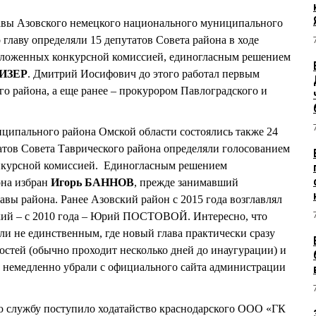
лавы Азовского немецкого национального муниципального
главу определяли 15 депутатов Совета района в ходе
едложенных конкурсной комиссией, единогласным решением
ДИЗЕР
. Дмитрий Иосифович до этого работал первым
го района, а еще ранее – прокурором Павлоградского и
ципального района Омской области состоялись также 24
татов Совета Таврического района определяли голосованием
нкурсной комиссией. Единогласным решением
она избран
Игорь БАННОВ
, прежде занимавший
авы района. Ранее Азовский район с 2015 года возглавлял
й – с 2010 года – Юрий ПОСТОВОЙ. Интересно, что
ли не единственным, где новый глава практически сразу
стей (обычно проходит несколько дней до инаугурации) и
е немедленно убрали с официального сайта администрации
 службу поступило ходатайство краснодарского ООО «ГК