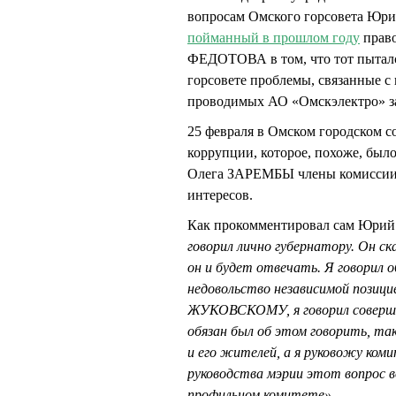
вопросам Омского горсовета Ю
пойманный в прошлом году
право
ФЕДОТОВА в том, что тот пыталс
горсовете проблемы, связанные 
проводимых АО «Омскэлектро» за
25 февраля в Омском городском с
коррупции, которое, похоже, был
Олега ЗАРЕМБЫ члены комиссии
интересов.
Как прокомментировал сам Юр
говорил лично губернатору. Он с
он и будет отвечать. Я говорил
недовольство независимой позици
ЖУКОВСКОМУ, я говорил совершен
обязан был об этом говорить, т
и его жителей, а я руковожу ком
руководства мэрии этот вопрос в
профильном комитете».