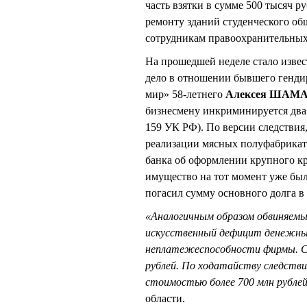
часть взятки в сумме 500 тысяч р
ремонту зданий студенческого об
сотрудникам правоохранительных
На прошедшей неделе стало извес
дело в отношении бывшего генд
мир» 58-летнего
Алексея ШАМ
бизнесмену инкриминируется два 
159 УК РФ). По версии следствия
реализации мясных полуфабрикато
банка об оформлении крупного кр
имущество на тот момент уже был
погасил сумму основного долга в 
«Аналогичным образом обвиняемый
искусственный дефицит денежных
неплатежеспособности фирмы. Су
рублей. По ходатайству следств
стоимостью более 700 млн рубле
области.