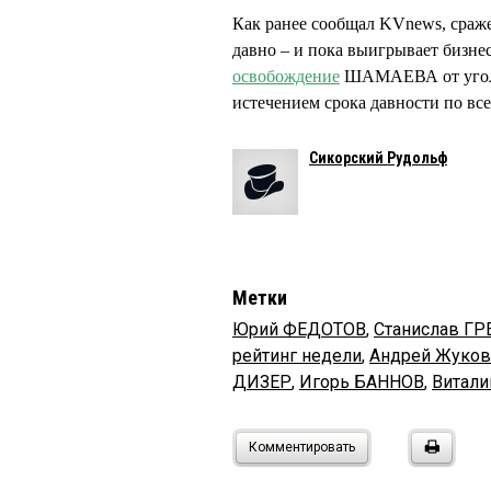
Как ранее сообщал KVnews, сра
давно – и пока выигрывает бизне
освобождение
ШАМАЕВА от уголов
истечением срока давности по вс
Сикорский Рудольф
Метки
Юрий ФЕДОТОВ
,
Станислав Г
рейтинг недели
,
Андрей Жуков
ДИЗЕР
,
Игорь БАННОВ
,
Витал
Комментировать