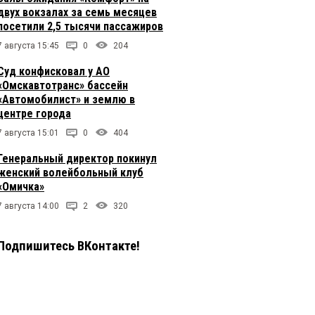
двух вокзалах за семь месяцев
посетили 2,5 тысячи пассажиров
7 августа 15:45
0
204
Суд конфисковал у АО
«Омскавтотранс» бассейн
«Автомобилист» и землю в
центре города
7 августа 15:01
0
404
Генеральный директор покинул
женский волейбольный клуб
«Омичка»
7 августа 14:00
2
320
Подпишитесь ВКонтакте!