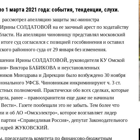
по 1 марта 2021 года: события, тенденции, слухи.
д рассмотрел апелляцию защиты экс-министра
и Ирины СОЛДАТОВОЙ на ее заочный арест по ходатайству
бласти. На апелляции чиновницу представлял московский
тоге суд согласился с позицией гособвинения и оставил
ого районного суда от 29 января без изменения.
тношении Ирины СОЛДАТОВОЙ, руководителя КУ Омской
ения» Виктора БАБИКОВА и неустановленных
дников Минздрава и Дирекции было возбуждено 30 ноября
гионального УФСБ. Чиновникам инкриминируют ч. 3 ст.
тных полномочий. Практически обо всех сделках, которые
дела, ранее – правоохранители еще даже не начинали
ести». Газете пообещали это не забыть. Тем более что
и и об АО «Омскэлектро», которое возглавляет лидер
 партии «Справедливая Россия», депутат Законодательного
и Андрей ЖУКОВСКИЙ.
ты, председатель комитета по финансово-бюджетным