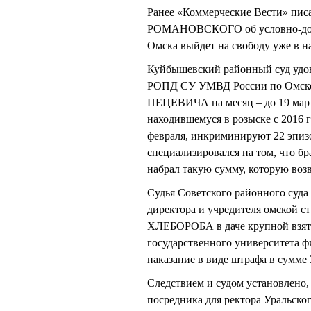
Ранее «Коммерческие Вести» писа
РОМАНОВСКОГО об условно-дос
Омска выйдет на свободу уже в на
Куйбышевский районный суд удов
РОПД СУ УМВД России по Омской 
ПЕЦЕВИЧА на месяц – до 19 март
находившемуся в розыске с 2016 
февраля, инкриминируют 22 эпизо
специализировался на том, что бр
набрал такую сумму, которую возв
Судья Советского районного су
директора и учредителя омской 
ХЛЕБОРОБА в даче крупной взятки
государственного университета ф
наказание в виде штрафа в сумме 
Следствием и судом установлено, 
посредника для ректора Уральско