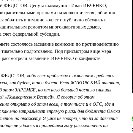
рий ФЕДОТОВ. Депутат-коммунист Иван ИВЧЕНКО,
охранительными органами на мошенничестве, обвинил
я обратить внимание коллег и публично обсудить в
с капитальным ремонтом многоквартирных домов,
 счет федеральной субсидии.
овете состоялось заседание комиссии по противодействию
о тщательно подготовлено. Под присмотром вице-мэра
 рассмотрели заявление ИВЧЕНКО о конфликте
ий ФЕДОТОВ,
«обо всех проблемах с освоением средств я
казал, как будет, так и будет. Если ЖУКОВСКИЙ виноват,
 об этом ЗАРЕМБЕ, но от него большей частью слышал
ей «Коммерческих Вестей». Я говорил об этом
но открыто об этом всем, в том числе и в ОГС, где я
ак как это затрагивает впрямую риски для бюджета Омска
итетом по бюджету. Я уже не говорю, что из-за давления
ообще не удалось в прошедшем году рассмотреть на