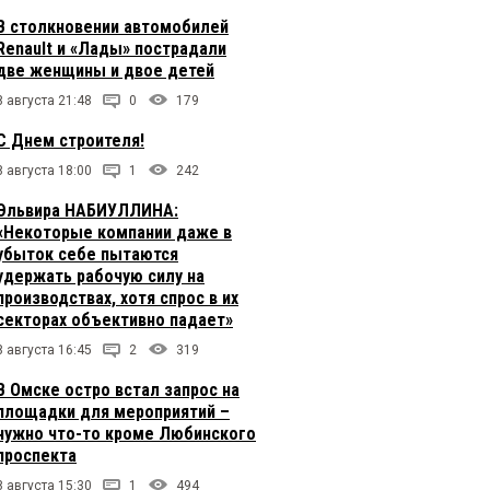
В столкновении автомобилей
Renault и «Лады» пострадали
две женщины и двое детей
8 августа 21:48
0
179
С Днем строителя!
8 августа 18:00
1
242
Эльвира НАБИУЛЛИНА:
«Некоторые компании даже в
убыток себе пытаются
удержать рабочую силу на
производствах, хотя спрос в их
секторах объективно падает»
8 августа 16:45
2
319
В Омске остро встал запрос на
площадки для мероприятий –
нужно что-то кроме Любинского
проспекта
8 августа 15:30
1
494