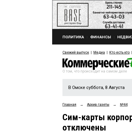
ПОЛИТИКА
ФИНАНСЫ
НЕДВИ
Свежий выпуск
Медиа
Кто есть кто
О том, что происходит на самом деле
В Омске суббота, 8 Августа
Главная
→
Архив газеты
→
№44
Сим-карты корпор
отключены