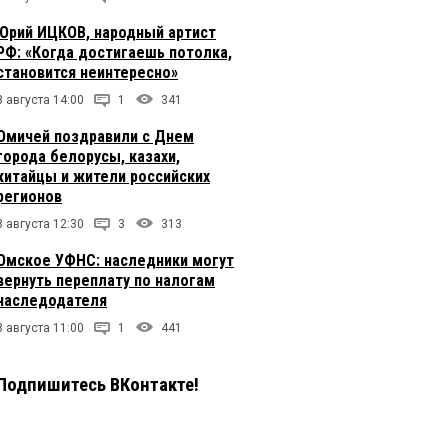
Юрий ИЦКОВ, народный артист
РФ: «Когда достигаешь потолка,
становится неинтересно»
8 августа 14:00
1
341
Омичей поздравили с Днем
города белорусы, казахи,
китайцы и жители российских
регионов
8 августа 12:30
3
313
Омское УФНС: наследники могут
вернуть переплату по налогам
наследодателя
8 августа 11:00
1
441
Подпишитесь ВКонтакте!