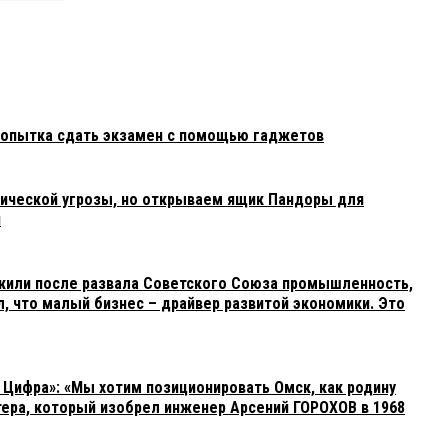
попытка сдать экзамен с помощью гаджетов
ической угрозы, но открываем ящик Пандоры для
н
или после развала Советского Союза промышленность,
ал, что малый бизнес – драйвер развитой экономики. Это
Цифра»: «Мы хотим позиционировать Омск, как родину
ера, который изобрел инженер Арсений ГОРОХОВ в 1968