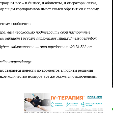
традают все – и бизнес, и абоненты, и операторы связи,
дельцам корпоративов имеет смысл обратиться к своему
нентам сообщение:
ра, вам необходимо подтвердить свои паспортные
 кабинет Госуслуг https://lk.gosuslugi.ru/messages/inbox
 будет заблокирован, — это требование ФЗ № 533 от
eline.ru/persdannye
ах старается донести до абонентов алгоритм решения
какое количество номеров все же окажется отключенным,