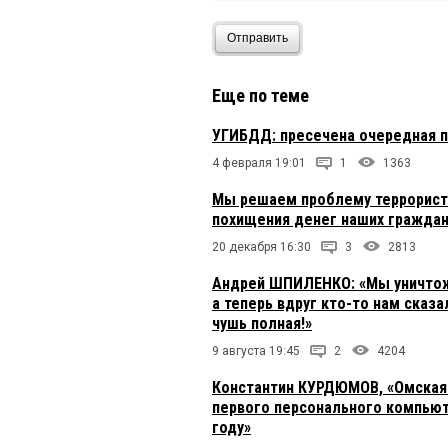
Отправить
Еще по теме
УГИБДД: пресечена очередная 
4 февраля 19:01
1
1363
Мы решаем проблему террорист
похищения денег наших гражда
20 декабря 16:30
3
2813
Андрей ШПИЛЕНКО: «Мы уничтож
а теперь вдруг кто-то нам сказ
чушь полная!»
9 августа 19:45
2
4204
Константин КУРДЮМОВ, «Омская 
первого персонального компьют
году»