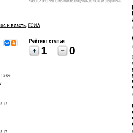
ес и власть
,
ЕСИА
Рейтинг статьи
1
0
 13:59:
у
8:18:
8:17: