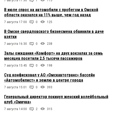
7 августа 17:30
1
115
В июле спрос на автомобили с пробегом в Омской
области оказался на 11% выше, чем год назад
7 августа 17:00
0
125
В Омске свердловского бизнесмена обвинили в даче
взятки
7 августа 16:30
0
238
Залы ожидания «Комфорт» на двух вокзалах за семь
месяцев посетили 2,5 тысячи пассажиров
7 августа 15:45
0
198
Суд конфисковал у АО «Омскавтотранс» бассейн
«Автомобилист» и землю в центре города
7 августа 15:01
0
393
Генеральный директор покинул женский волейбольный
клуб «Омичка»
7 августа 14:00
2
315