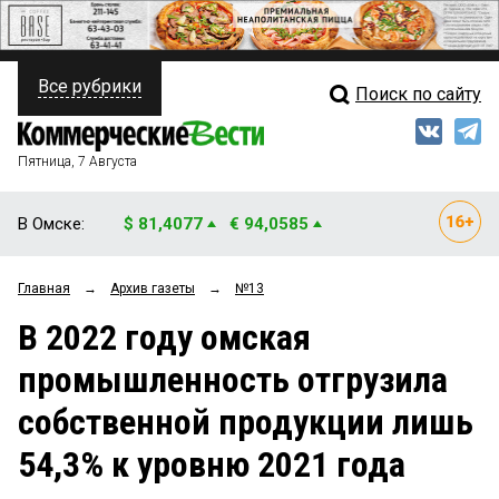
Все рубрики
Поиск по сайту
ПОЛИТИКА
Свежий выпуск
Медиа
ФИНАНСЫ
Пятница, 7 Августа
Кто есть кто
НЕДВИЖИМОСТЬ
В Омске:
$ 81,4077
€ 94,0585
Интервью
БИЗНЕС
Главная
→
Архив газеты
→
№13
Мнения
ОБЩЕСТВО
В 2022 году омская
Рейтинги
ЗАКОН
промышленность отгрузила
Блоги
НОВОСТИ КОМПАНИЙ
собственной продукции лишь
Архив
ПРОИСШЕСТВИЯ
54,3% к уровню 2021 года