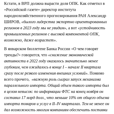
Кстати, в ВРП должна вырасти доля ОПК. Как отметил в
«Российской газете» директор института
народнохозяйственного прогнозирования РАН Александр
ШИРОВ,
«былого лидерства экспортно ориентированных
регионов в 2023 году мы не увидим»
, а вот
«устойчивость
промышленных регионов с высокой компонентой ОПК,
возможно, даже возрастет»
.
В январском бюллетене Банка России «О чем говорят
тренды?» говорится, что
«
снижение экономической
активности в 2022 году оказалось значительно менее
глубоким, чем ожидалось в конце I – начале II квартала
сразу после резкого изменения внешних условий»
. Помимо
всего прочего,
«важную роль сыграл запуск механизма
параллельного импорта. Общий объем такого импорта был
в целом невысок: по информации ФТС на конец ноября он
составил 17 млрд долл., что меньше 10% от общего объема
импорта товаров и услуг в II–IV кварталах. Тем не менее он
дал возможность многим компаниям обеспечить поставки