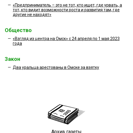
—
«Предприниматель – это не тот, кто ищет, где урвать, а
тот, кто видит возможности роста и развития там, где
другие не находят»
Общество
—
«Взгляд из центра на Омск» с 24 апреля по 1 мая 2023
года
Закон
—
Два уральца арестованы в Омске за взятку
Архив газеты