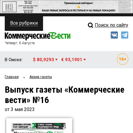
Все рубрики
Поиск по сайту
ПОЛИТИКА
Свежий выпуск
Медиа
ФИНАНСЫ
Четверг, 6 Августа
Кто есть кто
НЕДВИЖИМОСТЬ
В Омске:
$ 80,9293
€ 93,1901
Интервью
БИЗНЕС
Главная
→
Архив газеты
Мнения
ОБЩЕСТВО
Выпуск газеты «Коммерческие
Рейтинги
ЗАКОН
вести» №16
Блоги
НОВОСТИ КОМПАНИЙ
от 3 мая 2023
Архив
ПРОИСШЕСТВИЯ
СТИЛЬ ЖИЗНИ