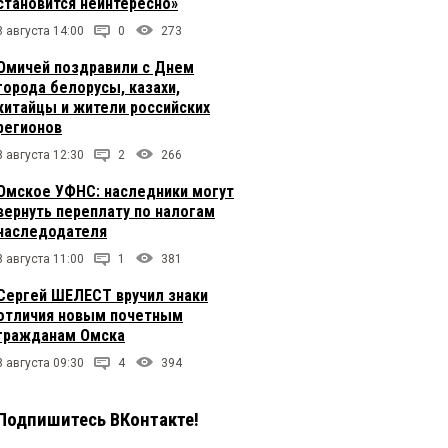
становится неинтересно»
8 августа 14:00
0
273
Омичей поздравили с Днем
города белорусы, казахи,
китайцы и жители российских
регионов
8 августа 12:30
2
266
Омское УФНС: наследники могут
вернуть переплату по налогам
наследодателя
8 августа 11:00
1
381
Сергей ШЕЛЕСТ вручил знаки
отличия новым почетным
гражданам Омска
8 августа 09:30
4
394
Подпишитесь ВКонтакте!