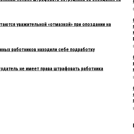
итаются уважительной «отмазкой» при опоздании на
нных работников находили себе подработку
тодатель не имеет права штрафовать работника