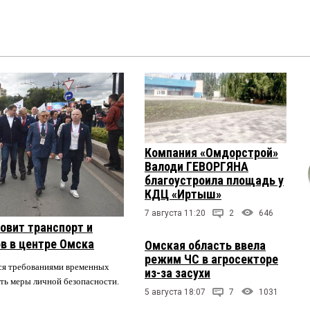
Компания «Омдорстрой»
Валоди ГЕВОРГЯНА
благоустроила площадь у
КДЦ «Иртыш»
7 августа 11:20
2
646
овит транспорт и
в в центре Омска
Омская область ввела
режим ЧС в агросекторе
ся требованиями временных
из-за засухи
ть меры личной безопасности.
5 августа 18:07
7
1031