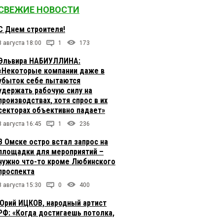
СВЕЖИЕ НОВОСТИ
С Днем строителя!
8 августа 18:00
1
173
Эльвира НАБИУЛЛИНА:
«Некоторые компании даже в
убыток себе пытаются
удержать рабочую силу на
производствах, хотя спрос в их
секторах объективно падает»
8 августа 16:45
1
236
В Омске остро встал запрос на
площадки для мероприятий –
нужно что-то кроме Любинского
проспекта
8 августа 15:30
0
400
Юрий ИЦКОВ, народный артист
РФ: «Когда достигаешь потолка,