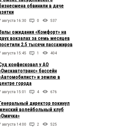
бизнесмена обвинили в даче
взятки
7 августа 16:30
0
537
Залы ожидания «Комфорт» на
двух вокзалах за семь месяцев
посетили 2,5 тысячи пассажиров
7 августа 15:45
1
404
Суд конфисковал у АО
«Омскавтотранс» бассейн
«Автомобилист» и землю в
центре города
7 августа 15:01
4
676
Генеральный директор покинул
женский волейбольный клуб
«Омичка»
7 августа 14:00
2
525