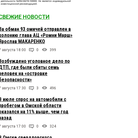
СВЕЖИЕ НОВОСТИ
За обман 93 омичей отправлен в
колонию глава АЦ «Ромни Марш»
Ярослав МАКАРЕНКО
7 августа 18:00
0
399
Возбуждено уголовное дело по
ДТП, где были сбиты семь
человек на «островке
безопасности»
7 августа 17:30
3
496
В июле спрос на автомобили с
пробегом в Омской области
оказался на 11% выше, чем год
назад
7 августа 17:00
0
324
В Омске свердловского