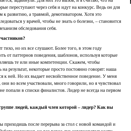
вается, задвинули. Для них это вызов, и я считаю, что на
рые переступают через себя и идут на конкурс. Ведь он для
ом к развитию, а травмой, демотиватором. Хотя это
ледоваться у врачей, чтобы не знать о болезни, – становится
механизм обследования себя.
участников?
 тихо, но их все слушают. Более того, в этом году
ить от паттернов поведения, шаблонов, используя которые
являешь те или иные компетенции. Скажем, чтобы
на результат, некоторые просто постоянно говорят: наша
ся к ней. Но их выдает несвойственное поведение. У меня
, они во всем участвовали, много говорили, но я чувствовал
 не попали в списки финалистов. Лидер не всегда на первом
 группе людей, каждый член которой – лидер? Как вы
ы приходишь после перерыва за стол с новой командой и