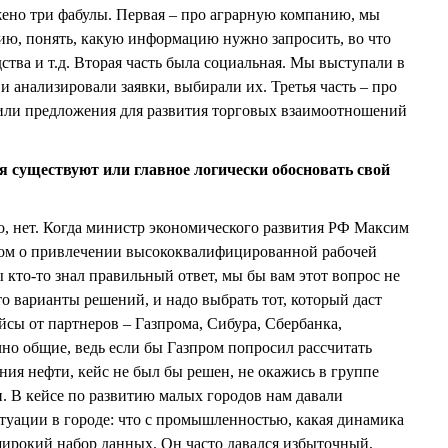
ено три фабулы. Первая – про аграрную компанию, мы
ию, понять, какую информацию нужно запросить, во что
тва и т.д. Вторая часть была социальная. Мы выступали в
и анализировали заявки, выбирали их. Третья часть – про
вили предложения для развития торговых взаимоотношений
я существуют или главное логически обосновать свой
о, нет. Когда министр экономического развития РФ Максим
м о привлечении высококвалифицированной рабочей
ы кто-то знал правильный ответ, мы бы вам этот вопрос не
сто варианты решений, и надо выбрать тот, который даст
йсы от партнеров – Газпрома, Сибура, Сбербанка,
чно общие, ведь если бы Газпром попросил рассчитать
ния нефти, кейс не был бы решен, не окажись в группе
и. В кейсе по развитию малых городов нам давали
туации в городе: что с промышленностью, какая динамика
 широкий набор данных. Он часто давался избыточный,