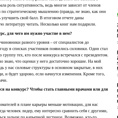
ала роль ситуативность, ведь многое зависит от членов
по стратегическому мышлению (правда, не знаю, как они
ь улучшить свой балл. В итоговом отчете даны
ую литературу читать. Несколько книг нам подарили.
рс, для чего им нужно участие в нем?
 чиновники разного уровня – от специалистов до
году в списках участников появились силовики. Один стал
группу тех, кто после конкурса встречался с президентом.
но знаю, что оценки у него достаточно хорошие. На мой
ведь у нас силовые структуры в основном закрытые, в них
, и будет здорово, если начнутся изменения. Кроме того,
ачи.
тся на конкурс? Чтобы стать главными врачами или для
имателей в плане карьеры меньше мотивации, для нас
да человек лидер, ему интересно сравнить себя с другими,
ться дальше по карьерной лестнице. Возможно, кто-то