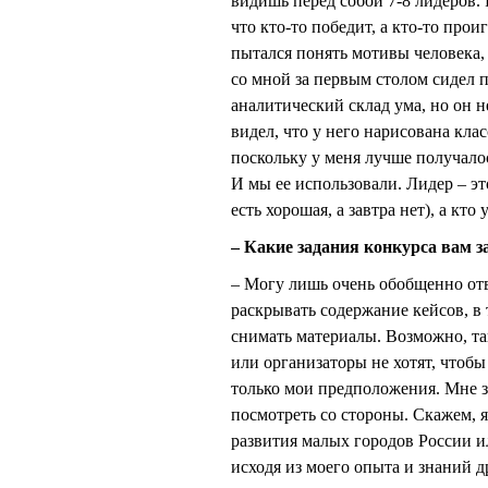
видишь перед собой 7-8 лидеров. 
что кто-то победит, а кто-то проиг
пытался понять мотивы человека,
со мной за первым столом сидел п
аналитический склад ума, но он не
видел, что у него нарисована кла
поскольку у меня лучше получалос
И мы ее использовали. Лидер – это
есть хорошая, а завтра нет), а кт
– Какие задания конкурса вам 
– Могу лишь очень обобщенно отв
раскрывать содержание кейсов, в
снимать материалы. Возможно, та
или организаторы не хотят, чтобы 
только мои предположения. Мне з
посмотреть со стороны. Скажем, я
развития малых городов России ил
исходя из моего опыта и знаний д