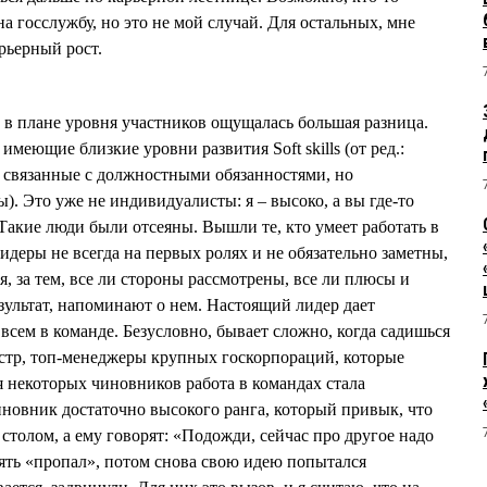
а госслужбу, но это не мой случай. Для остальных, мне
арьерный рост.
в плане уровня участников ощущалась большая разница.
имеющие близкие уровни развития Soft skills (от ред.:
 связанные с должностными обязанностями, но
. Это уже не индивидуалисты: я – высоко, а вы где-то
. Такие люди были отсеяны. Вышли те, кто умеет работать в
идеры не всегда на первых ролях и не обязательно заметны,
я, за тем, все ли стороны рассмотрены, все ли плюсы и
ультат, напоминают о нем. Настоящий лидер дает
всем в команде. Безусловно, бывает сложно, когда садишься
истр, топ-менеджеры крупных госкорпораций, которые
я некоторых чиновников работа в командах стала
иновник достаточно высокого ранга, который привык, что
 столом, а ему говорят: «Подожди, сейчас про другое надо
пять «пропал», потом снова свою идею попытался