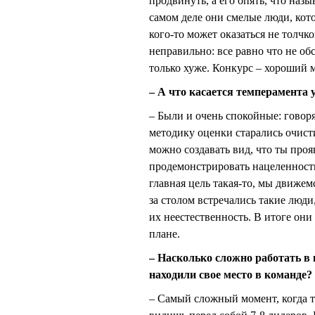
продвинуть, а его опять, что назы
самом деле они смелые люди, кото
кого-то может оказаться не толчк
неправильно: все равно что не обс
только хуже. Конкурс – хороший 
– А что касается темперамента 
– Были и очень спокойные: говорят
методику оценки старались очист
можно создавать вид, что ты про
продемонстрировать нацеленность 
главная цель такая-то, мы движем
за столом встречались такие люди
их неестественность. В итоге они
плане.
– Насколько сложно работать в
находили свое место в команде?
– Самый сложный момент, когда т