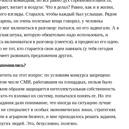
Работа командная, но все равно дух соревновательности,
рает, витает в воздухе. Что я делал? Равно, как и в жизни,
 его взгляды. Старался, чтобы каждый был услышан. Рядом
арень, он очень полезные вещи говорил, у человека
 мог вклиниться в разговор: пытался, но его задвигали. А я
ссная штука, которую обязательно надо использовать, и
ь вклиниваться в разговор (смеется), я продвигал его идею.
 не тот, кто старается свои идеи навязать (у тебя сегодня
о умеет развивать предложения других.
запомнились?
етить на этот вопрос: по условиям конкурса запрещено
 том числе СМИ, работавшим на площадках, нельзя было
ким образом защищается интеллектуальная собственность
кто-то взломал их систему, попытался понять ее. Но это
адания дали понимание, что иногда на ситуацию лучше
 не специалист в особых экономических зонах, стратегиях
и в аграрном бизнесе, и мне приходилось решать задания,
ругих людей. Это, безусловно, полезно.