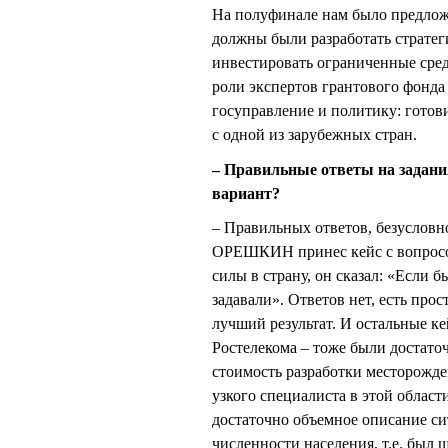
На полуфинале нам было предлож
должны были разработать стратег
инвестировать ограниченные средс
роли экспертов грантового фонда 
госуправление и политику: гото
с одной из зарубежных стран.
– Правильные ответы на задани
вариант?
– Правильных ответов, безусловн
ОРЕШКИН принес кейс с вопросо
силы в страну, он сказал: «Если б
задавали». Ответов нет, есть про
лучший результат. И остальные ке
Ростелекома – тоже были достато
стоимость разработки месторожде
узкого специалиста в этой област
достаточно объемное описание си
численности населения, т.е. был