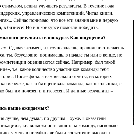
 стимулом, решил улучшать результаты. В течение года
 лидерских, управленческих компетенций. Читал книги,
нгах... Сейчас понимаю, что все эти знания мне в первую
 в бизнесе! Но и в конкурсе помогли победить.
можного результата в конкурсе. Как ощущения?
ъем. Сдавая экзамен, ты точно знаешь, правильно отвечаешь
са, ты, безусловно, понимаешь, в начале ты или в конце, но
 компетенции оцениваются сейчас. Например, был такой
ние», т.е. какое количество участников команды тебя
стория. После финала нам выслали отчеты, из которых
какие хуже, как тебя оценивала команда, как школьники, с
ко был им полезен и интересен. И данные результаты –
ались выше ожидаемых?
я лучше, чем думал, по другим – хуже. Показатели
икации», т.е. возможность влиять на команду, насколько
нию, у меня в полуфинале были достаточно высоки, в