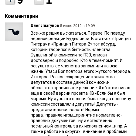
Комментарии
Олег Лизгунов
5 июня 2019 в 19:09:
Все-же решил высказаться. Первое. По поводу
нервной реакции Будылиной. В статьях «Принцип
Питера» и «Принцип Питера-2» тот абсурд,
который творился в бытность членства
Будылиной в комиссии по ПЗЗ, описан
достоверно и подробно. Кто в теме-помнят. И
результаты ее членства запомнили на всю
жизнь. Упаси Бог повтора этого жуткого периода.
И второе. Резкое сокращение количества
депутатов в составе данной комиссии-
абсолютно правильное решение. Я об этом писал
еще в своей версии проекта КВ «Если бы я был
мэром». Ну дурь это полная была, когда половину
комиссии составляли депутаты! Депутаты-
представительная власть! Нормы
права...правила игры...принятие нормативно-
правовых документов...ну и естественно
посильный контроль за их исполнением...и пр. А
также работа на округах...вникание в проблемы