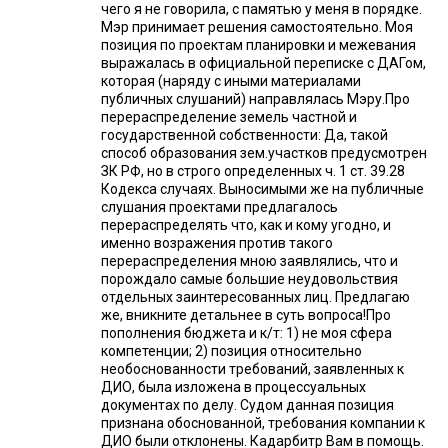
чего я не говорила, с памятью у меня в порядке.
Мэр принимает решения самостоятельно. Моя
позиция по проектам планировки и межевания
выражалась в официальной переписке с ДАГом,
которая (наряду с иными материалами
публичных слушаний) направлялась Мэру.Про
перераспределение земель частной и
государственной собственности: Да, такой
способ образования зем.участков предусмотрен
ЗК РФ, но в строго определенных ч. 1 ст. 39.28
Кодекса случаях. Выносимыми же на публичные
слушания проектами предлагалось
перераспределять что, как и кому угодно, и
именно возражения против такого
перераспределения мною заявлялись, что и
порождало самые большие неудовольствия
отдельных заинтересованных лиц. Предлагаю
же, вникните детальнее в суть вопроса!Про
пополнения бюджета и к/т: 1) не моя сфера
компетенции; 2) позиция относительно
необоснованности требований, заявленных к
ДИО, была изложена в процессуальных
документах по делу. Судом данная позиция
признана обоснованной, требования компании к
ДИО были отклонены. Кадарбитр Вам в помощь.