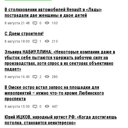
зависящих от уральского лобби бюджетников!
Уверен, они уже внимательно изучили все
В столкновении автомобилей Renault и «Лады»
земельные участки в центре, сейчас начнется
пострадали две женщины и двое детей
цивилизованный отъем и передел. Нужна
реакция депутатов.СРОЧНО!!!
8 августа 21:48
0
103
С Днем строителя!
8 августа 18:00
1
213
Эльвира НАБИУЛЛИНА: «Некоторые компании даже в
убыток себе пытаются удержать рабочую силу на
производствах, хотя спрос в их секторах объективно
падает»
8 августа 16:45
2
280
В Омске остро встал запрос на площадки для
мероприятий – нужно что-то кроме Любинского
проспекта
8 августа 15:30
0
447
Юрий ИЦКОВ, народный артист РФ: «Когда достигаешь
потолка, становится неинтересно»