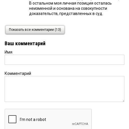
В остальном моя личная позиция осталась
неизменной и основана на совокупности
доказательств, представленных в суд.
Будылиной Т.В.
5 июня 2019 в 17:31:
Показать все комментарии (13)
А как Вы прокомментируете Ваши выступления с
коллегой на данной комиссии, о том, что Вам все
Ваш комментарий
равно, как проголосуют члены комиссии, но Вы
сделаете все, что бы мэр решения комиссии не
Имя
подписала. Кстати, про «перераспределение».
Откройте Земельный кодекс, эта норма там
прописана, т.е. это законный способ оформления
прав. А какие Ваши достижения на службе?
Комментарий
Бюджет пополнили? Кинотеатр открыли?
Пешеход
5 июня 2019 в 16:42:
Что сделала комиссия для того, чтобы не
допустить строительство безобразной высотки
на Лермонтова. Ни парковок, ни детских
площадок. Торчит как больной зуб
Будылина Т.В.
5 июня 2019 в 14:41: