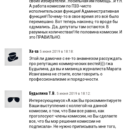
своих избирателей...посильная им помощь...и т.п.
А работа комиссии по ПЗЗ-чисто
исполнительская функция! Административная
функция! Почему-то в свое время это всё было
перемешано. Вот теперь наконец-то вроде бы
одумались. Да, депутаты там остаются. В
разумных количествах! Не половина комиссии. И
это ПРАВИЛЬНО.
Ха-ха
5 июня 2019 в 18:18:
Этой ли дамочке с ее-то анамнезом рассуждать
про репутацию коммерческих вестей))) гжа
Будылина, да вы и мизинца журналиста Марата
Исангазина не стоите, если говорить о
профессионализме и порядочности.
Будылина Т.В.
5 июня 2019 в 18:12:
Интересующемуся:«А как Вы прокомментируете
Ваши выступления с коллегой на данной
комиссии, о том, что Вам все равно, как
проголосуют члены комиссии, но Вы сделаете
все, что бы мэр решения комиссии не
подписала». Не нужно приписывать мне того,