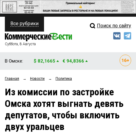
Все рубрики
Поиск по сайту
ПОЛИТИКА
Свежий выпуск
Медиа
ФИНАНСЫ
Суббота, 8 Августа
Кто есть кто
НЕДВИЖИМОСТЬ
В Омске:
$ 82,1665
€ 94,8366
Интервью
БИЗНЕС
Главная
→
Новости
→
Политика
Мнения
ОБЩЕСТВО
Из комиссии по застройке
Рейтинги
ЗАКОН
Омска хотят выгнать девять
Блоги
НОВОСТИ КОМПАНИЙ
депутатов, чтобы включить
Архив
ПРОИСШЕСТВИЯ
двух уральцев