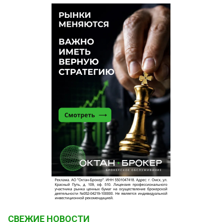
люди не связаны с местными
заинтересованными лицами и есть надежда, на
более беспристрастный подход к земельным
вопросам. Тем более их станет меньше и
соглашения будут приниматься более
оперативно и соответственно затрат на их
содержание поубавится. Не всегда количество
пропорционально качеству.
киви
5 июня 2019 в 10:10:
12 человек выгоняют, 5 принимают? За что
выгоняют Лицкевича, Кокорина, Бегуна и др? Что
вообще творится?
Прометей
5 июня 2019 в 09:06:
Пока Бурков судя по визитам в Москву очень
старается стать Мироновым, его воронье
выклевывает у Омска печень
Сеня
5 июня 2019 в 08:32:
Ну логично же назначить в комиссию одних
СВЕЖИЕ НОВОСТИ