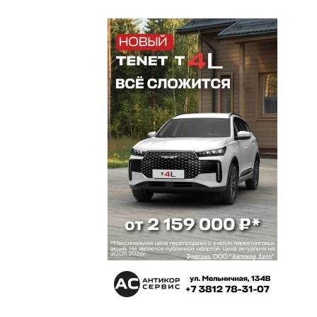
Не, окончания нашего омского форума, вот тогда
и на выход можно
Регулус
5 июня 2019 в 14:26:
Дык ведь судя по скорости распространения
иногородний заразы на пять лет захватчики не
надеются. Давайте для начала окончания
форума в Питере подождем
Добрый
5 июня 2019 в 13:04:
Галина, то что они не связаны с Омском и
омскими людьми — в этом вся суть. Им здесь не
жить, детей не растить. У них развязаны руки.
Методично и последовательно забирают все
сферы себе под контроль. Заработают, через 5
лет уедут.
Галина
5 июня 2019 в 11:22:
На мой взгляд прежняя комиссия вызывала не
мало нареканий (Чукреевка, Зеленый остров,
жилая застройка в районе ул Рабиновича-
пешком между домами не пройдешь); Новые