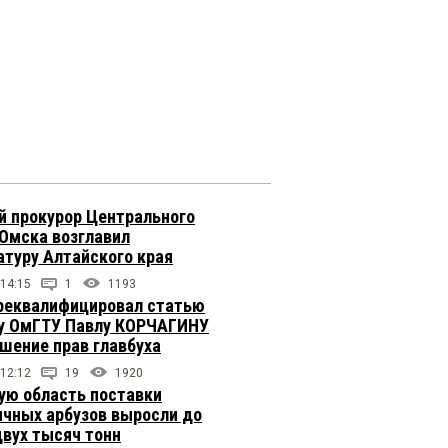
 прокурор Центрального
 Омска возглавил
атуру Алтайского края
 14:15
1
1193
реквалифицировал статью
у ОмГТУ Павлу КОРЧАГИНУ
ушение прав главбуха
 12:12
19
1920
ую область поставки
ичных арбузов выросли до
двух тысяч тонн