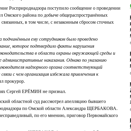
ление Росприроднадзора поступило сообщение о проведении
дел Омского района по добыче общераспространённых
связанных, в том числе, с незаконным сбросом сточных
а подчинённым ему сотрудником было проведено
вание, которое подтвердило факты нарушения
законодательства в области охраны окружающей среды и
ие административные наказания. Однако по указанию
уководителя надзорного органа соответствующий
 связи с чем организация избежала привлечения к
ил прокурор.
иях Сергей ЕРЁМИН не признал.
мский областной суд рассмотрел апелляцию бывшего
ироднадзора по Омской области Александра ЩЕРБАКОВА.
несправедливый, по его мнению, приговор Первомайского