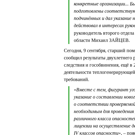
конкретные организации... 
подготовлены соответствующ
подчинённых и дал указание н
действовал в интересах руко
руководитель второго отдел
области Михаил ЗАЙЦЕВ.
Сегодня, 9 сентября, старший 
сообщил результаты двухлетнего 
следствия и гособвинения, ещё в
деятельности теплогенерирующе
требований.
«
Вместе с тем, фигурант уго
указание о составлении новог
о соответствии проверяемой
необходимым для проведения
различного класса опасносте
лицензии на осуществление 
IV классов опасности
», – п