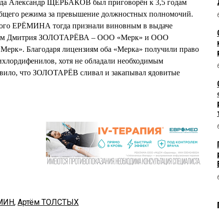
 года Александр ЩЕРБАКОВ был приговорён к 3,5 годам
общего режима за превышение должностных полномочий.
ого ЕРЁМИНА тогда признали виновным в выдаче
мам Дмитрия ЗОЛОТАРЁВА – ООО «Мерк» и ООО
Мерк». Благодаря лицензиям оба «Мерка» получили право
ихлордифенилов, хотя не обладали необходимым
овило, что ЗОЛОТАРЁВ сливал и закапывал ядовитые
ЕМИН
,
Артём ТОЛСТЫХ