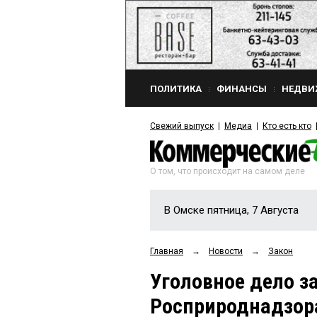
ПОЛИТИКА
ФИНАНСЫ
НЕДВИ
Свежий выпуск
Медиа
Кто есть кто
О том, что происходит на самом деле
В Омске пятница, 7 Августа
Главная
→
Новости
→
Закон
Уголовное дело з
Росприроднадзор