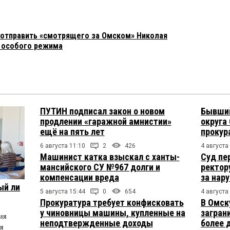
 отправить «смотрящего за Омском» Николая
 особого режима
ПУТИН подписал закон о новом
Бывший
продлении «гаражной амнистии»
округа
ещё на пять лет
прокур
6 августа 11:10
2
426
4 августа
Машинист катка взыскал с ханты-
Суд пе
мансийского СУ №967 долги и
ректор
компенсации вреда
за нар
ый ли
5 августа 15:44
0
654
4 августа
Прокуратура требует конфисковать
В Омск
у чиновницы машины, купленные на
загран
ия
неподтвержденные доходы
более 
я