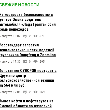
СВЕЖИЕ НОВОСТИ
На «островке безопасности» в
центре Омска водитель
автомобиля «Лада Гранта» сбил
семь пешеходов
6 августа 18:02
2
571
Росстандарт запретил
использование шести моделей
грузовиков Dongfeng и Zoomlion
6 августа 17:30
0
295
Константин СУВОРОВ построит в
Дружино центр
сельскохозяйственной техники
за 564 млн руб.
6 августа 17:05
2
369
Вывоз нефти и нефтегрузов из
Омской области по железной