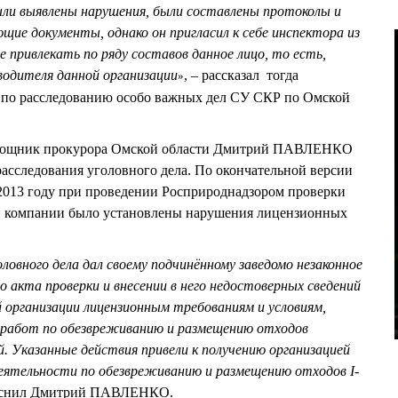
Были выявлены нарушения, были составлены протоколы и
ие документы, однако он пригласил к себе инспектора из
е привлекать по ряду составов данное лицо, то есть,
водителя данной организации
, – рассказал тогда
»
а по расследованию особо важных дел СУ СКР по Омской
помощник прокурора Омской области Дмитрий ПАВЛЕНКО
расследования уголовного дела. По окончательной версии
 2013 году при проведении Росприроднадзором проверки
й компании было установлены нарушения лицензионных
ловного дела дал своему подчинённому заведомо незаконное
о акта проверки и внесении в него недостоверных сведений
 организации лицензионным требованиям и условиям,
 работ по обезвреживанию и размещению отходов
й. Указанные действия привели к получению организацией
деятельности по обезвреживанию и размещению отходов I-
ояснил Дмитрий ПАВЛЕНКО.