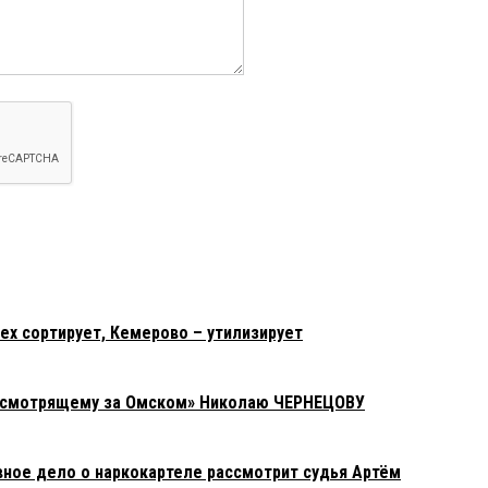
ех сортирует, Кемерово – утилизирует
 «смотрящему за Омском» Николаю ЧЕРНЕЦОВУ
вное дело о наркокартеле рассмотрит судья Артём