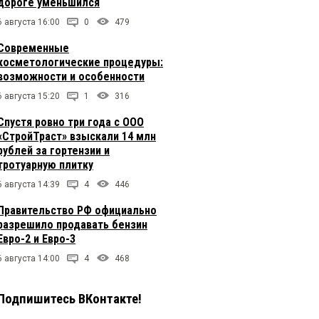
дороге уменьшился
6 августа 16:00
0
479
Современные
косметологические процедуры:
возможности и особенности
6 августа 15:20
1
316
Спустя ровно три года с ООО
«СтройТраст» взыскали 14 млн
рублей за гортензии и
тротуарную плитку
6 августа 14:39
4
446
Правительство РФ официально
разрешило продавать бензин
Евро-2 и Евро-3
6 августа 14:00
4
468
Подпишитесь ВКонтакте!