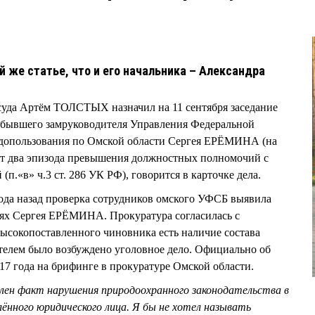
й же статье, что и его начальника – Александра
суда Артём ТОЛСТЫХ назначил на 11 сентября заседание
 бывшего замруководителя Управления Федеральной
одопользования по Омской области Сергея ЕРЁМИНА (на
т два эпизода превышения должностных полномочий с
п.«в» ч.3 ст. 286 УК РФ), говорится в карточке дела.
года назад проверка сотрудников омского УФСБ выявила
иях Сергея ЕРЁМИНА. Прокуратура согласилась с
высокопоставленного чиновника есть наличие состава
ателем было возбуждено уголовное дело. Официально об
17 года на брифинге в прокуратуре Омской области.
лен факт нарушения природоохранного законодательства в
ённого юридического лица. Я бы не хотел называть