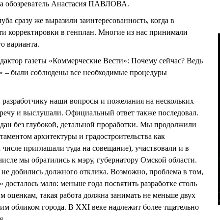
 обозреватель Анастасия ПАВЛОВА.
уба сразу же выразили заинтересованность, когда в
сти корректировки в генплан. Многие из нас принимали
о варианта.
дактор газеты «Коммерческие Вести»: Почему сейчас? Ведь
» – были соблюдены все необходимые процедуры
разработчику наши вопросы и пожелания на нескольких
тречу и выслушали. Официальный ответ также последовал.
л дан без глубокой, детальной проработки. Мы продолжили
ртаментом архитектуры и градостроительства как
м числе приглашали туда на совещание), участвовали и в
исле мы обратились к мэру, губернатору Омской области.
 не добились должного отклика. Возможно, проблема в том,
» досталось мало: меньше года посвятить разработке столь
м оценкам, такая работа должна занимать не меньше двух
им обликом города. В XXI веке надлежит более тщательно
я.