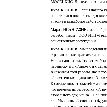
МОСЕНКИС. Дискуссию записала
Яков КОНЯЕВ
: Члены нашего кл
повестке дня появилась идея вне
участие в разработке действующег
Марат ИСАНГАЗИН,
главный ре
разработчиком – ООО ИТП «Град
общественных обсуждений.
Яков КОНЯЕВ:
Мы представили 
страницах. Нас пригласили на вс
Но, на наш взгляд, этот ответ бы
переписку и с «Градом», и с депа
заказчиком этой работы (нас в то
общественных слушаниях. В том ч
К сожалению, от властей мы тоже
что времени на разработку «Граду
глобального документа... По наши
лет. Мы очень обеспокоены будущ
задумываться о стратегии развити