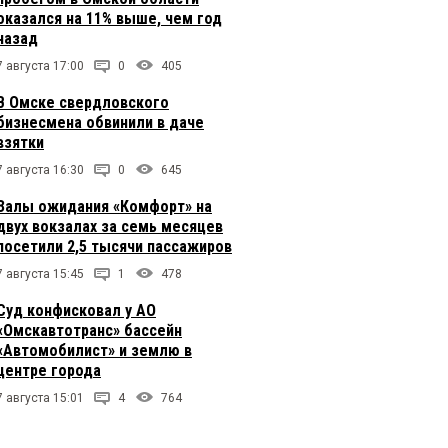
оказался на 11% выше, чем год
назад
7 августа 17:00
0
405
В Омске свердловского
бизнесмена обвинили в даче
взятки
7 августа 16:30
0
645
Залы ожидания «Комфорт» на
двух вокзалах за семь месяцев
посетили 2,5 тысячи пассажиров
7 августа 15:45
1
478
Суд конфисковал у АО
«Омскавтотранс» бассейн
«Автомобилист» и землю в
центре города
7 августа 15:01
4
764