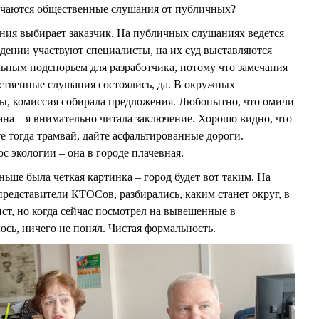
ичаются общественные слушания от публичных?
ния выбирает заказчик. На публичных слушаниях ведется
ждении участвуют специалисты, на их суд выставляются
льным подспорьем для разработчика, потому что замечания
твенные слушания состоялись, да. В окружных
ы, комиссия собирала предложения. Любопытно, что омичи
на – я внимательно читала заключение. Хорошо видно, что
е тогда трамвай, дайте асфальтированные дороги.
 экологии – она в городе плачевная.
аньше была четкая картинка – город будет вот таким. На
едставители КТОСов, разбирались, каким станет округ, в
ст, но когда сейчас посмотрел на вывешенные в
сь, ничего не понял. Чистая формальность.