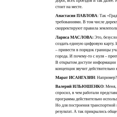
дорог, всех проездов и так далее. 
стоит на месте.
Анастасия ПАВЛОВА
: Так «Гра
требованиями. В том числе дире
скорректируют правила землеполь
Лариса МАСЛОВА:
Это, безусло
создать единую цифровую карту. И
– привести в порядок границы уч
города. И почему-то с нуля – пр
В открытом доступе информации о
концепция звучит действительно к
Марат ИСАНГАЗИН
: Например?
Валерий ИЛЬЮШЕНКО
: Меня,
спросил, в чем работали представи
программа действительно использ
Но для построения транспортной
результат. А так прикрылись общ