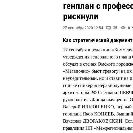
генплан с профес
рискнули
27 сентября 2020 12:54
35
81
Как стратегический документ
17 сентября в редакции «Коммерч
утверждения генерального плана 
обсудят в стенах Омского городс
«Мегаполис» бьют тревогу: на их 
неубедительный, но и ставит на п
списке спикеров неравнодушные 
архитекторы РФ Светлана ШЕВЧ
руководитель Фонда имущества 
Валерий ИЛЬЮШЕНКО, первый зам
горплана Яков КОНЯЕВ, бывший
Вячеслав ДВОРАКОВСКИЙ. Соглас
правления НП «Межрегиональный