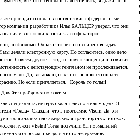
Разумеется, все это в генплане надо уточнять, ведь жизнь не
д» же приводит генплан в соответствие с федеральными
ктор компании-разработчика Илья БАЛЬЦЕР уверял, что они
зования и застройки в части классификаторов.
вно, необходимо. Однако это чисто техническая задача –
 мы делали электронную карту. Но согласитесь, одно дело
астков. Совсем другое – создать новую концепцию развития
еемственность с действующим генпланом не прослеживается.
чень мало. Да, возможно, ее хватит не профессионалу –
расиво. Но если приглядеться... Король-то голый!
 Давайте пройдемся по фактам.
 как специалиста, интересовала транспортная модель. Я
тели «Града». Сказали, что в программе Visum. Да, эта
уется для анализа пассажирских и транспортных потоков.
 модели нужен Vissim! Тогда получили бы нормальный
ественным опросом и выдали что-то несерьезное.