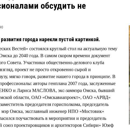
сионалами обсудить не
90
 развития города нарекли пустой картинкой.
еских Вестей» состоялся круглый стол на актуальную тему
Омска до 2040 года. В самом скором времени документ
кого Совета. Участники общественно-делового клуба
взгляд, проект не просто откровенно сырой и
аузу, мягко говоря, развитие нашего города в принципе. В
профессионалы: авторы генплана 2007 года, заслуженные
ЕНКО и Лариса МАСЛОВА, экс-заммэра Омска, бывший
Омской области, ОАО «Омскавиапроект», ОАО «АРВД»
еститель председателя горисполкома, председатель
 мэр Омска, эксглавный инженер НПО «Мостовик»
ился поучаствовать в мероприятии и председатель
 союз проектировщиков и архитекторов Сибири» Юзеф