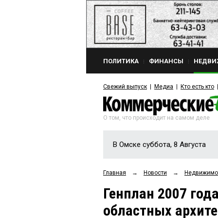
ПОЛИТИКА
ФИНАНСЫ
НЕДВИ
Свежий выпуск
Медиа
Кто есть кто
О том, что происходит на самом деле
В Омске суббота, 8 Августа
Главная
→
Новости
→
Недвижимо
Генплан 2007 год
областных архит