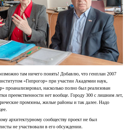
евозможно там ничего понять! Добавлю, что генплан 2007
институтом «Гипрогор» при участии Академии наук,
» проанализировал, насколько полно был реализован
отки преемственности нет вообще. Городу 300 с лишним лет,
орические промзоны, жилые районы и так далее. Надо
щее.
ому архитектурному сообществу проект не был
исты не участвовали в его обсуждении.