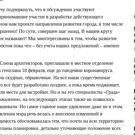
очу подчеркнуть, что в обсуждении участвуют
принимавшие участие в разработке действующего
ном нам проекте направления развития города, в том числе
ершенно! По сути, совершен шаг назад. В нашем кругу
 не называют! Мы заинтересованы в том, чтобы развитие
оектом пока что – без учета наших предложений – именно
в Союза архитекторов, приглашали в местное отделение
 генплана 18 февраля, еще до пандемии коронавируса.
ень скудные, обрывочные. На все наши существенные
о все будет разработано позднее, а пока время поджимает.
ли места для застройки. Но и на это специалисты «Града»
сожалению, на последующих этапах также не появилось
ашивали. Но самое главное наше удивление даже не в этом.
овлении мэра речь велась о внесении изменений в
имость обосновывалась тем, что почти на всю территорию
 планы планировки, детально уточняющие положение всех