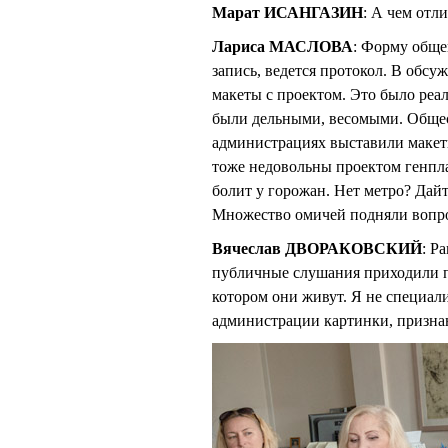
Марат ИСАНГАЗИН
: А чем отл
Лариса МАСЛОВА
: Форму обще
запись, ведется протокол. В обсу
макеты с проектом. Это было реа
были дельными, весомыми. Общес
администрациях выставили макет
тоже недовольны проектом генпла
болит у горожан. Нет метро? Дайт
Множество омичей подняли вопрос
Вячеслав ДВОРАКОВСКИЙ
: Р
публичные слушания приходили пр
котором они живут. Я не специали
администрации картинки, признаю