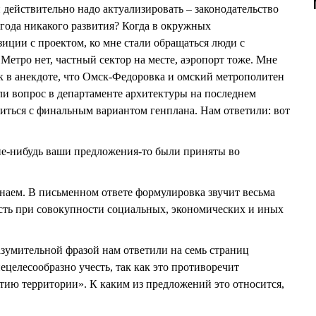
н действительно надо актуализировать – законодательство
 года никакого развития? Когда в окружных
иции с проектом, ко мне стали обращаться люди с
 Метро нет, частный сектор на месте, аэропорт тоже. Мне
ак в анекдоте, что Омск-Федоровка и омский метрополитен
ли вопрос в департаменте архитектуры на последнем
иться с финальным вариантом генплана. Нам ответили: вот
.
кие-нибудь ваши предложения-то были приняты во
знаем. В письменном ответе формулировка звучит весьма
сть при совокупности социальных, экономических и иных
разумительной фразой нам ответили на семь страниц
целесообразно учесть, так как это противоречит
ию территории». К каким из предложений это относится,