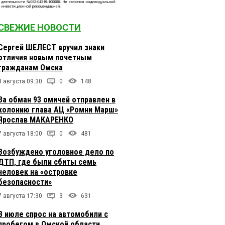
СВЕЖИЕ НОВОСТИ
Сергей ШЕЛЕСТ вручил знаки
отличия новым почетным
гражданам Омска
8 августа 09:30
0
148
За обман 93 омичей отправлен в
колонию глава АЦ «Ромни Марш»
Ярослав МАКАРЕНКО
7 августа 18:00
0
481
Возбуждено уголовное дело по
ДТП, где были сбиты семь
человек на «островке
безопасности»
7 августа 17:30
3
631
В июле спрос на автомобили с
пробегом в Омской области