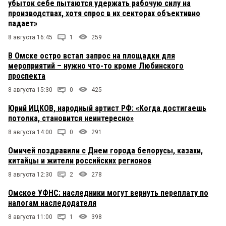
убыток себе пытаются удержать рабочую силу на
производствах, хотя спрос в их секторах объективно
падает»
8 августа 16:45
1
259
В Омске остро встал запрос на площадки для
мероприятий – нужно что-то кроме Любинского
проспекта
8 августа 15:30
0
425
Юрий ИЦКОВ, народный артист РФ: «Когда достигаешь
потолка, становится неинтересно»
8 августа 14:00
0
291
Омичей поздравили с Днем города белорусы, казахи,
китайцы и жители российских регионов
8 августа 12:30
2
278
Омское УФНС: наследники могут вернуть переплату по
налогам наследодателя
8 августа 11:00
1
398