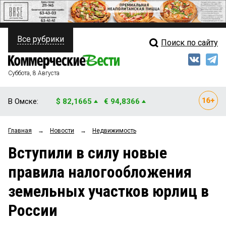
Все рубрики
Поиск по сайту
ПОЛИТИКА
Свежий выпуск
Медиа
ФИНАНСЫ
Суббота, 8 Августа
Кто есть кто
НЕДВИЖИМОСТЬ
В Омске:
$ 82,1665
€ 94,8366
Интервью
БИЗНЕС
Главная
→
Новости
→
Недвижимость
Мнения
ОБЩЕСТВО
Вступили в силу новые
Рейтинги
ЗАКОН
правила налогообложения
Блоги
НОВОСТИ КОМПАНИЙ
земельных участков юрлиц в
Архив
ПРОИСШЕСТВИЯ
России