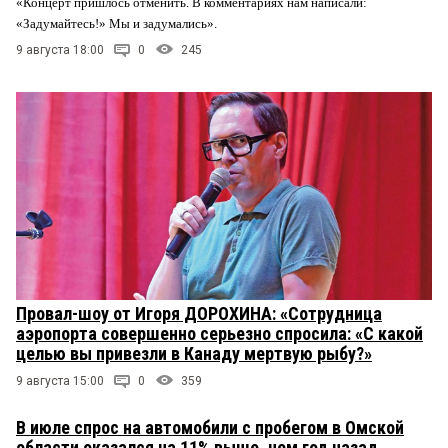
«Концерт пришлось отменить. В комментариях нам написали:
«Задумайтесь!» Мы и задумались».
9 августа 18:00
0
245
Провал-шоу от Игоря ДОРОХИНА: «Сотрудница
аэропорта совершенно серьезно спросила: «С какой
целью вы привезли в Канаду мертвую рыбу?»
9 августа 15:00
0
359
В июле спрос на автомобили с пробегом в Омской
области оказался на 11% выше, чем год назад