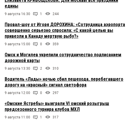
Елизавета КРИВОЩЕКОВА: Для Москвы все праздники
едины
9 августа 16:30
1
244
Провал-шоу от Игоря ДОРОХИНА: «Сотрудница аэропорта
совершенно серьезно спросила: «С какой целью вы
привезли в Канаду мертвую рыбу?»
9 августа 15:00
0
359
Омск и Могилев укрепили сотрудничество подписанием
дорожной карты
9 августа 13:30
2
310
Водитель «Лады» ночью сбил пешехода, перебегавшего
дорогу на «красный» сигнал светофора
9 августа 12:00
0
297
«Омские Ястребы» выиграли VI омский розыгрыш
предсезонного турнира клубов МХЛ
9 августа 11:00
1
317