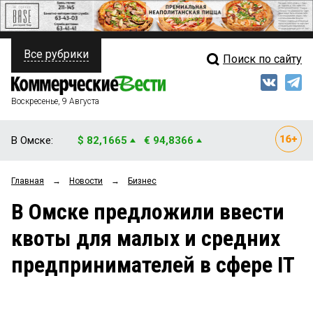
Все рубрики
Поиск по сайту
ПОЛИТИКА
Свежий выпуск
Медиа
ФИНАНСЫ
Воскресенье, 9 Августа
Кто есть кто
НЕДВИЖИМОСТЬ
В Омске:
$ 82,1665
€ 94,8366
Интервью
БИЗНЕС
Главная
→
Новости
→
Бизнес
Мнения
ОБЩЕСТВО
В Омске предложили ввести
Рейтинги
ЗАКОН
квоты для малых и средних
Блоги
НОВОСТИ КОМПАНИЙ
предпринимателей в сфере IT
Архив
ПРОИСШЕСТВИЯ