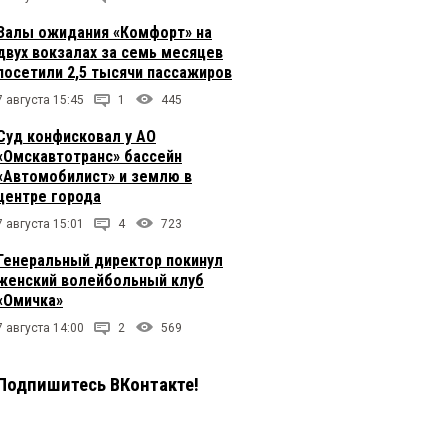
Залы ожидания «Комфорт» на
двух вокзалах за семь месяцев
посетили 2,5 тысячи пассажиров
7 августа 15:45
1
445
Суд конфисковал у АО
«Омскавтотранс» бассейн
«Автомобилист» и землю в
центре города
7 августа 15:01
4
723
Генеральный директор покинул
женский волейбольный клуб
«Омичка»
7 августа 14:00
2
569
Подпишитесь ВКонтакте!