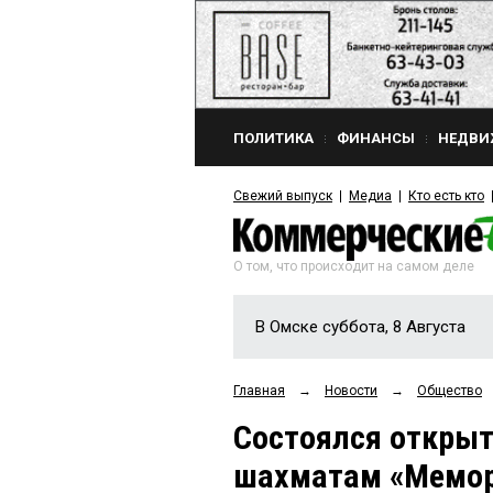
ПОЛИТИКА
ФИНАНСЫ
НЕДВИ
Свежий выпуск
Медиа
Кто есть кто
О том, что происходит на самом деле
В Омске суббота, 8 Августа
Главная
→
Новости
→
Общество
Состоялся открыт
шахматам «Мемор