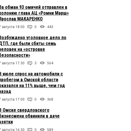
За обман 93 омичей отправлен в
колонию глава АЦ «Ромни Марш»
Ярослав МАКАРЕНКО
7 августа 18:00
0
443
Возбуждено уголовное дело по
ДТП, где были сбиты семь
человек на «островке
безопасности»
7 августа 17:30
3
564
В июле спрос на автомобили с
пробегом в Омской области
оказался на 11% выше, чем год
назад
7 августа 17:00
0
368
В Омске свердловского
бизнесмена обвинили в даче
взятки
7 августа 16:30
0
589