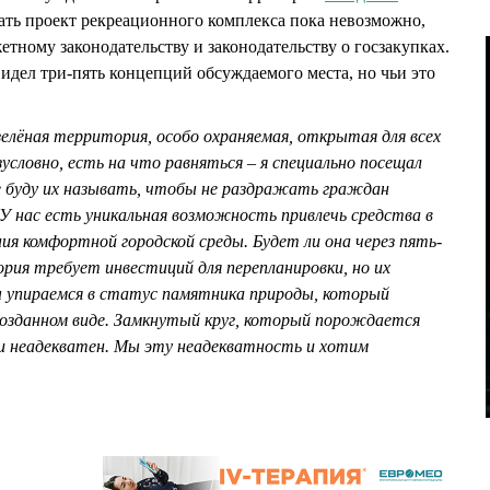
зать проект рекреационного комплекса пока невозможно,
тному законодательству и законодательству о госзакупках.
дел три-пять концепций обсуждаемого места, но чьи это
зелёная территория, особо охраняемая, открытая для всех
условно, есть на что равняться – я специально посещал
е буду их называть, чтобы не раздражать граждан
 нас есть уникальная возможность привлечь средства в
я комфортной городской среды. Будет ли она через пять-
ория требует инвестиций для перепланировки, но их
 упираемся в статус памятника природы, который
возданном виде. Замкнутый круг, который порождается
 неадекватен. Мы эту неадекватность и хотим