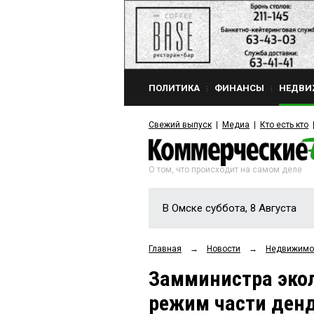
ПОЛИТИКА
ФИНАНСЫ
НЕДВИ
Свежий выпуск
Медиа
Кто есть кто
О том, что происходит на самом деле
В Омске суббота, 8 Августа
Главная
→
Новости
→
Недвижимо
Замминистра экол
режим части денд