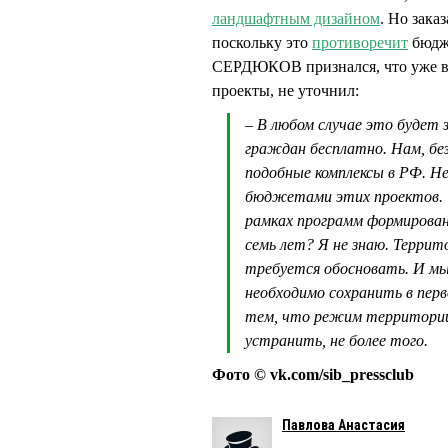
ландшафтным дизайном
. Но зака
поскольку это
противоречит
бюдже
СЕРДЮКОВ признался, что уже ви
проекты, не уточнил:
– В любом случае это будет 
граждан бесплатно. Нам, без
подобные комплексы в РФ. Н
бюджетами этих проектов. У
рамках программ формировани
семь лет? Я не знаю. Террит
требуется обосновать. И мы
необходимо сохранить в пер
тем, что режим территории
устранить, не более того.
Фото © vk.com/sib_pressclub
Павлова Анастасия