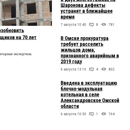
Шаронова дефекты
устранят в ближайшее
время
7 августа 10:40
8
781
озобновить
щиков на 70 лет
В Омске прокуратура
требует расселить
жильцов дома,
вторная экспертиза.
признанного аварийным в
2019 году
6 августа 13:15
4
802
Введена в эксплуатацию
блочно-модульная
котельная в селе
Александровское Омской
области
6 августа 10:30
1
764