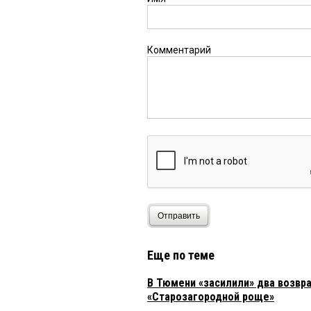
Комментарий
Отправить
Еще по теме
В Тюмени «засилили» два возвр
«Старозагородной роще»