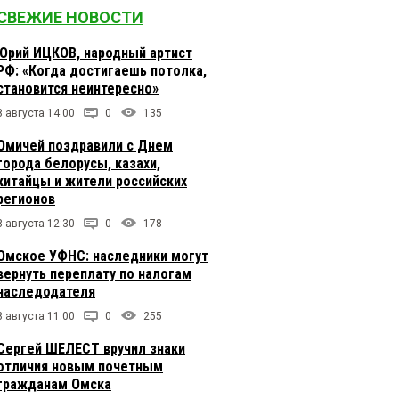
СВЕЖИЕ НОВОСТИ
Юрий ИЦКОВ, народный артист
РФ: «Когда достигаешь потолка,
становится неинтересно»
8 августа 14:00
0
135
Омичей поздравили с Днем
города белорусы, казахи,
китайцы и жители российских
регионов
8 августа 12:30
0
178
Омское УФНС: наследники могут
вернуть переплату по налогам
наследодателя
8 августа 11:00
0
255
Сергей ШЕЛЕСТ вручил знаки
отличия новым почетным
гражданам Омска