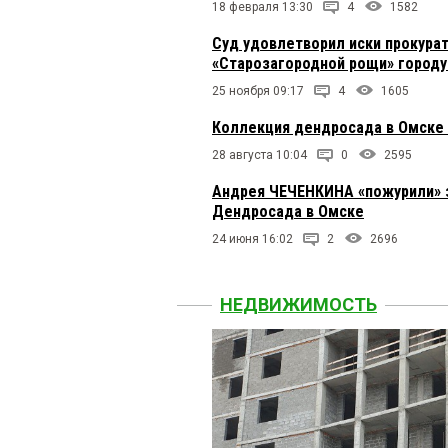
18 февраля 13:30
4
1582
Суд удовлетворил иски прокура
«Старозагородной рощи» городу
25 ноября 09:17
4
1605
Коллекция дендросада в Омске 
28 августа 10:04
0
2595
Андрея ЧЕЧЕНКИНА «пожурили» з
Дендросада в Омске
24 июня 16:02
2
2696
НЕДВИЖИМОСТЬ