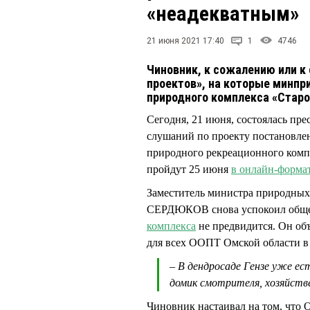
«неадекватным»
21 июня 2021 17:40
1
4746
Чиновник, к сожалению или к
проектов», на которые минпр
природного комплекса «Стар
Сегодня, 21 июня, состоялась п
слушаний по проекту постановле
природного рекреационного комп
пройдут 25 июня
в онлайн-форма
Заместитель министра природных
СЕРДЮКОВ снова успокоил общес
комплекса
не предвидится. Он объ
для всех ООПТ Омской области в
– В дендросаде Гензе уже е
домик смотрителя, хозяйстве
Чиновник настаивал на том, что