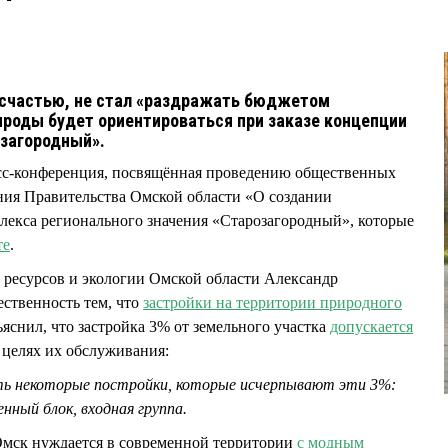
 счастью, не стал «раздражать бюджетом
ироды будет ориентироваться при заказе концепции
озагородный».
ресс-конференция, посвящённая проведению общественных
ния Правительства Омской области «О создании
лекса регионального значения «Старозагородный», которые
те
.
 ресурсов и экологии Омской области Александр
твенность тем, что
застройки на территории природного
яснил, что застройка 3% от земельного участка
допускается
 целях их обслуживания:
сть некоторые постройки, которые исчерпывают эти 3%:
нный блок, входная группа.
 Омск нуждается в современной территории
с модным