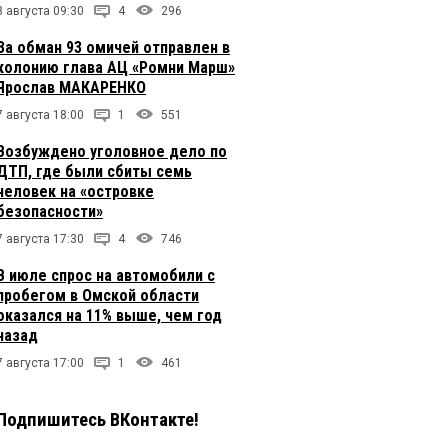
8 августа 09:30
4
296
За обман 93 омичей отправлен в
колонию глава АЦ «Ромни Марш»
Ярослав МАКАРЕНКО
7 августа 18:00
1
551
Возбуждено уголовное дело по
ДТП, где были сбиты семь
человек на «островке
безопасности»
7 августа 17:30
4
746
В июле спрос на автомобили с
пробегом в Омской области
оказался на 11% выше, чем год
назад
7 августа 17:00
1
461
Подпишитесь ВКонтакте!