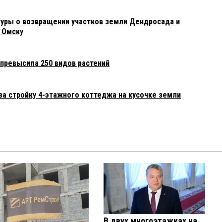
туры о возвращении участков земли Дендросада и
 Омску
превысила 250 видов растений
а стройку 4-этажного коттеджа на кусочке земли
В двух многоэтажках на