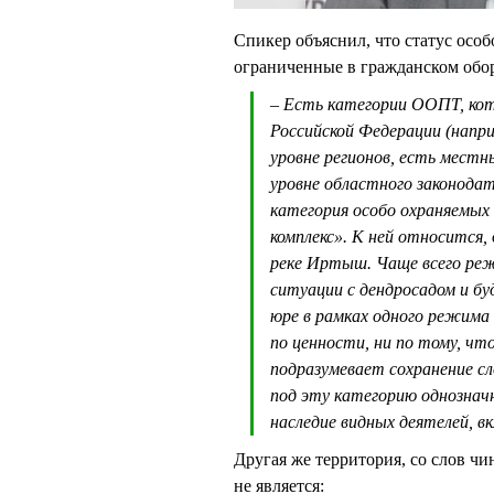
Спикер объяснил, что статус осо
ограниченные в гражданском обор
– Есть категории ООПТ, кот
Российской Федерации (напри
уровне регионов, есть мес
уровне областного законода
категория особо охраняемых
комплекс». К ней относится
реке Иртыш. Чаще всего ре
ситуации с дендросадом и б
юре в рамках одного режим
по ценности, ни по тому, ч
подразумевает сохранение с
под эту категорию однознач
наследие видных деятелей, вк
Другая же территория, со слов ч
не является: