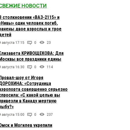
СВЕЖИЕ НОВОСТИ
В столкновении «ВАЗ-2115» и
«Нивы» один человек погиб,
ранены двое взрослых и трое
детей
9 августа 17:15
0
23
Елизавета КРИВОЩЕКОВА: Для
Москвы все праздники едины
9 августа 16:30
0
114
Провал-шоу от Игоря
ДОРОХИНА: «Сотрудница
аэропорта совершенно серьезно
спросила: «С какой целью вы
привезли в Канаду мертвую
рыбу?»
9 августа 15:00
0
237
Омск и Могилев укрепили