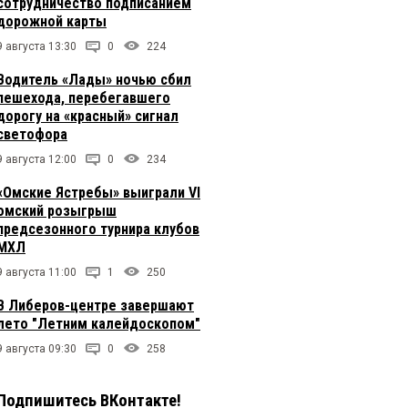
сотрудничество подписанием
дорожной карты
9 августа 13:30
0
224
Водитель «Лады» ночью сбил
пешехода, перебегавшего
дорогу на «красный» сигнал
светофора
9 августа 12:00
0
234
«Омские Ястребы» выиграли VI
омский розыгрыш
предсезонного турнира клубов
МХЛ
9 августа 11:00
1
250
В Либеров-центре завершают
лето "Летним калейдоскопом"
9 августа 09:30
0
258
Подпишитесь ВКонтакте!