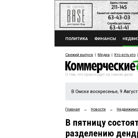
ПОЛИТИКА
ФИНАНСЫ
НЕДВИ
Свежий выпуск
Медиа
Кто есть кто
О том, что происходит на самом деле
В Омске воскресенье, 9 Август
Главная
→
Новости
→
Недвижимо
В пятницу состоя
разделению дендр