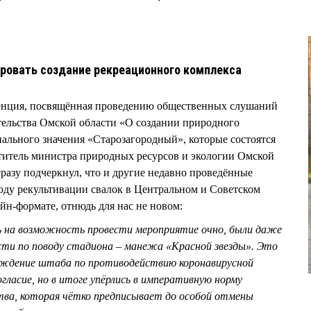
ровать создание рекреационного комплекса
ренция, посвящённая проведению общественных слушаний
тельства Омской области «О создании природного
ального значения «Старозагородный», которые состоятся
титель министра природных ресурсов и экологии Омской
зу подчеркнул, что и другие недавно проведённые
оду рекультивации свалок в Центральном и Советском
йн-формате, отнюдь для нас не новом:
сь на возможность провести мероприятие очно, были даже
сти по поводу стадиона – манежа «Красной звезды». Это
уждение штаба по противодействию коронавирусной
огласие, но в итоге упёрлись в императивную норму
тва, которая чётко предписывает до особой отмены