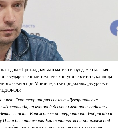
т кафедры «Прикладная математика и фундаментальная
 государственный технический университет», кандидат
нного совета при Министерстве природных ресурсов и
ь ФЕДОРОВ:
ак и нет. Это территория совхоза «Декоративные
О «Цветовод», на которой десятки лет производилась
 деятельность. В том числе на территории дендросада в
у Пути был питомник. Его остатки мы и понимаем под
ятся озёра, раньше текла настоящая речка, но места