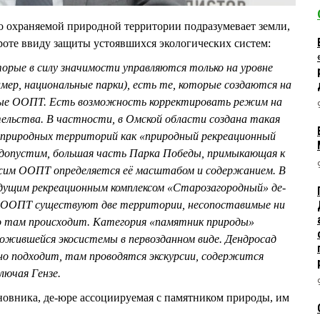
бо охраняемой природной территории подразумевает земли,
оте ввиду защиты устоявшихся экологических систем:
орые в силу значимости управляются только на уровне
мер, национальные парки), есть те, которые создаются на
тные ООПТ. Есть возможность корректировать режим на
тельства. В частности, в Омской области создана такая
 природных территорий как «природный рекреационный
, допустим, большая часть Парка Победы, примыкающая к
жим ООПТ определяется её масштабом и содержанием. В
удущим рекреационным комплексом «Старозагородный» де-
а ООПТ существуют две территории, несопоставимые ни
то там происходит. Категория «памятник природы»
ложившейся экосистемы в первозданном виде. Дендросад
но подходит, там проводятся экскурсии, содержится
лючая Гензе.
иновника, де-юре ассоциируемая с памятником природы, им