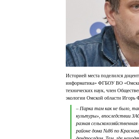
Историей места поделился доцен
информатика» ФГБОУ ВО «Омский
технических наук, член Обществе
экологии Омской области Игор
– Парка там как не было, т
культуры», впоследствии ЗА
разная сельскохозяйственная
районе дома №86 по Красном
дендросадом. Там, где наход