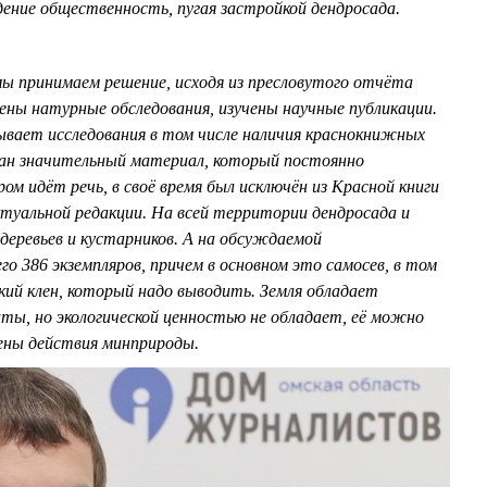
ение общественность, пугая застройкой дендросада.
мы принимаем решение, исходя из пресловутого отчёта
ены натурные обследования, изучены научные публикации.
вает исследования в том числе наличия краснокнижных
ан значительный материал, который постоянно
ом идёт речь, в своё время был исключён из Красной книги
ктуальной редакции. На всей территории дендросада и
деревьев и кустарников. А на обсуждаемой
го 386 экземпляров, причем в основном это самосев, в том
кий клен, который надо выводить. Земля обладает
ы, но экологической ценностью не обладает, её можно
ены действия минприроды.