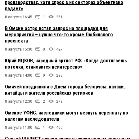
производствах, хотя спрос в их секторах объективно
падает»
8 августа 16:45
1
261
В Омске остро встал запрос на площадки для
мероприятий – нужно что-то кроме Любинского
проспекта
8 августа 15:30
0
427
Юрий ИЦКОВ, народный артист РФ: «Когда достигаешь
потолка, становится неинтересно»
8 августа 14:00
0
293
Омичей поздравили с Днем города белорусы, казахи,
китайцы и жители российских регионов
8 августа 12:30
2
279
Омское УФНС: наследники могут вернуть переплату по
налогам наследодателя
8 августа 11:00
1
400
Сергей ШЕЛЕСТ вручил знаки отличия новым почетным