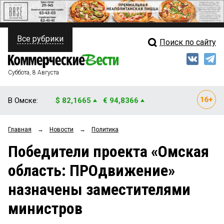
Все рубрики
Поиск по сайту
ПОЛИТИКА
Свежий выпуск
Медиа
ФИНАНСЫ
Суббота, 8 Августа
Кто есть кто
НЕДВИЖИМОСТЬ
В Омске:
$ 82,1665
€ 94,8366
Интервью
БИЗНЕС
Главная
→
Новости
→
Политика
Мнения
ОБЩЕСТВО
Победители проекта «Омская
Рейтинги
ЗАКОН
область: ПРОдвижение»
Блоги
НОВОСТИ КОМПАНИЙ
назначены заместителями
Архив
ПРОИСШЕСТВИЯ
министров