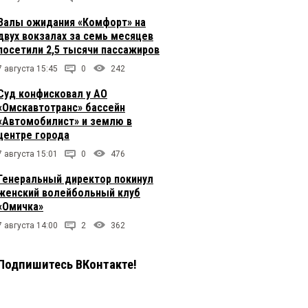
Залы ожидания «Комфорт» на
двух вокзалах за семь месяцев
посетили 2,5 тысячи пассажиров
7 августа 15:45
0
242
Суд конфисковал у АО
«Омскавтотранс» бассейн
«Автомобилист» и землю в
центре города
7 августа 15:01
0
476
Генеральный директор покинул
женский волейбольный клуб
«Омичка»
7 августа 14:00
2
362
Подпишитесь ВКонтакте!