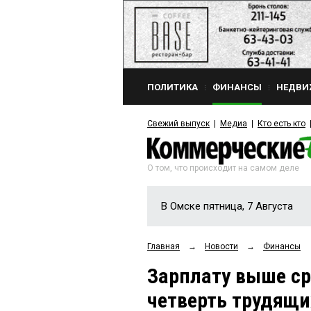
ПОЛИТИКА
ФИНАНСЫ
НЕДВИ
Свежий выпуск
Медиа
Кто есть кто
О том, что происходит на самом деле
В Омске пятница, 7 Августа
Главная
→
Новости
→
Финансы
Зарплату выше ср
четверть трудящи