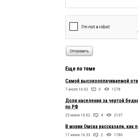
123
2 сентября 2024 в 13:
Какой [******].
Отправить
Еще по теме
Самой высокооплачиваемой отра
7 июля 16:02
0
1278
Доля населения за чертой бедн
по РФ
23 июня 10:02
4
2137
В мэрии Омска рассказали, как 
17 июня 16:33
2
1780