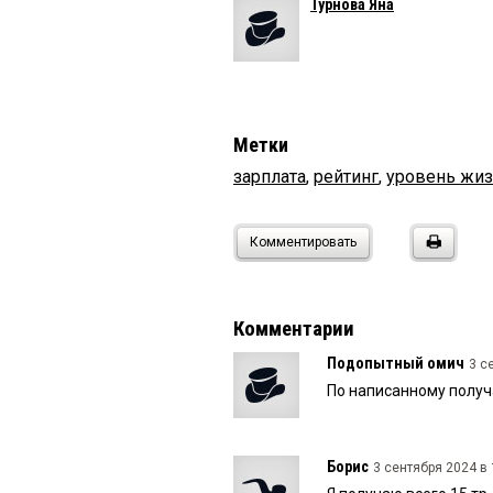
Турнова Яна
Метки
зарплата
,
рейтинг
,
уровень жи
Комментировать
Комментарии
Подопытный омич
3 с
По написанному получ
Борис
3 сентября 2024 в 