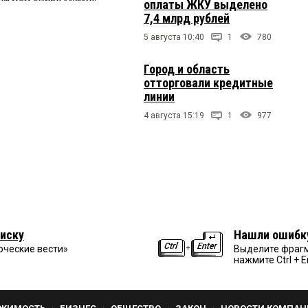
оплаты ЖКУ выделено
7,4 млрд рублей
5 августа 10:40
1
780
Город и область
отторговали кредитные
линии
4 августа 15:19
1
977
иску
Нашли ошибк
рческие вести»
Выделите фрагм
нажмите Ctrl + E