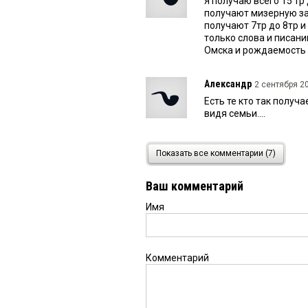
Я получаю всего 15 тр 
получают мизерную зар
получают 7тр до 8тр и 
только слова и писанин
Омска и рождаемость н
Александр
2 сентября 20
Есть те кто так получ
видя семьи....
Гость
2 сентября 2024 в 
Показать все комментарии (7)
Вы серьёзно?
Ваш комментарий
Имя
Омичка
2 сентября 2024 
У большинства в Омске
высокие зарплаты. Ау, 
Комментарий
Гость
2 сентября 2024 в 
Не спешите мои уши