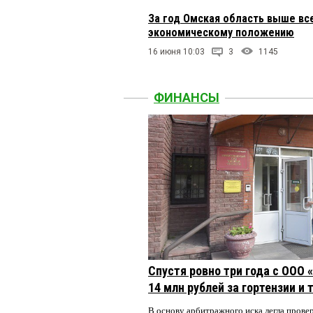
За год Омская область выше все
экономическому положению
16 июня 10:03
3
1145
ФИНАНСЫ
Спустя ровно три года с ООО
14 млн рублей за гортензии и
В основу арбитражного иска легла пров