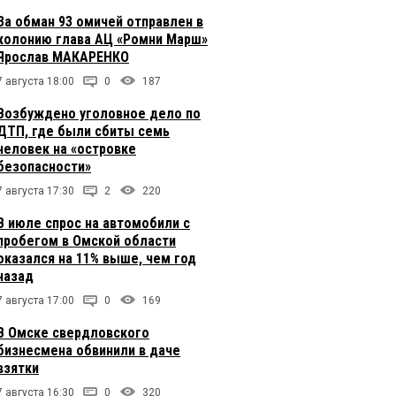
За обман 93 омичей отправлен в
колонию глава АЦ «Ромни Марш»
Ярослав МАКАРЕНКО
7 августа 18:00
0
187
Возбуждено уголовное дело по
ДТП, где были сбиты семь
человек на «островке
безопасности»
7 августа 17:30
2
220
В июле спрос на автомобили с
пробегом в Омской области
оказался на 11% выше, чем год
назад
7 августа 17:00
0
169
В Омске свердловского
бизнесмена обвинили в даче
взятки
7 августа 16:30
0
320