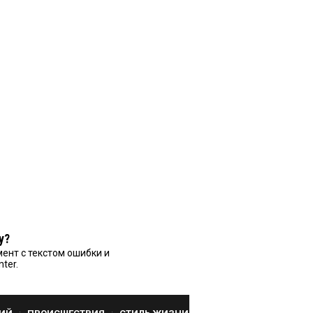
у?
ент с текстом ошибки и
nter.