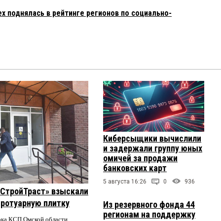
х поднялась в рейтинге регионов по социально-
Киберсыщики вычислили
и задержали группу юных
омичей за продажи
банковских карт
5 августа 16:26
0
936
 «СтройТраст» взыскали
 тротуарную плитку
Из резервного фонда 44
регионам на поддержку
ерка КСП Омской области.