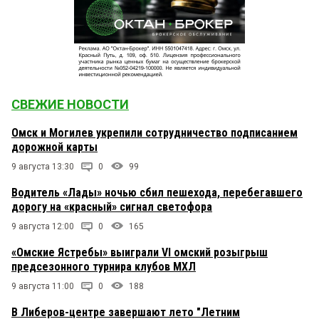
СВЕЖИЕ НОВОСТИ
Омск и Могилев укрепили сотрудничество подписанием
дорожной карты
9 августа 13:30
0
99
Водитель «Лады» ночью сбил пешехода, перебегавшего
дорогу на «красный» сигнал светофора
9 августа 12:00
0
165
«Омские Ястребы» выиграли VI омский розыгрыш
предсезонного турнира клубов МХЛ
9 августа 11:00
0
188
В Либеров-центре завершают лето "Летним