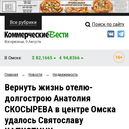
Все рубрики
Поиск по сайту
ПОЛИТИКА
Свежий выпуск
Медиа
ФИНАНСЫ
Воскресенье, 9 Августа
Кто есть кто
НЕДВИЖИМОСТЬ
В Омске:
$ 82,1665
€ 94,8366
Интервью
БИЗНЕС
Главная
→
Новости
→
Недвижимость
Мнения
ОБЩЕСТВО
Вернуть жизнь отелю-
Рейтинги
ЗАКОН
долгострою Анатолия
Блоги
НОВОСТИ КОМПАНИЙ
СКОСЫРЕВА в центре Омска
Архив
ПРОИСШЕСТВИЯ
удалось Святославу