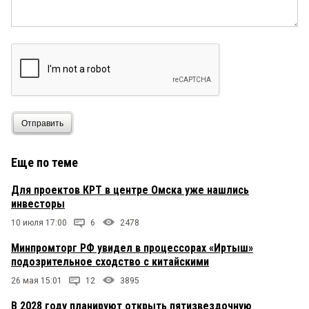
Отправить
Еще по теме
Для проектов КРТ в центре Омска уже нашлись
инвесторы
10 июля 17:00
6
2478
Минпромторг РФ увидел в процессорах «Иртыш»
подозрительное сходство с китайскими
26 мая 15:01
12
3895
В 2028 году планируют открыть пятизвездочную