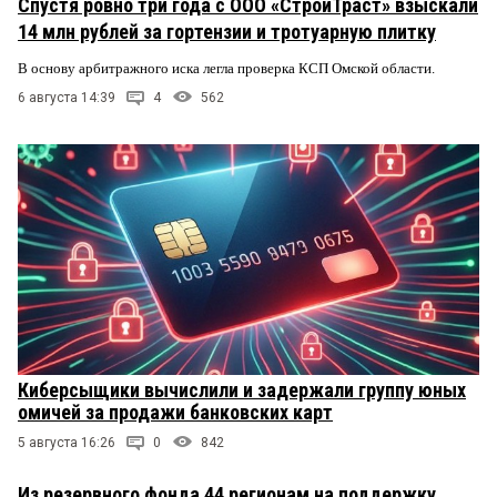
Спустя ровно три года с ООО «СтройТраст» взыскали
14 млн рублей за гортензии и тротуарную плитку
В основу арбитражного иска легла проверка КСП Омской области.
6 августа 14:39
4
562
Киберсыщики вычислили и задержали группу юных
омичей за продажи банковских карт
5 августа 16:26
0
842
Из резервного фонда 44 регионам на поддержку