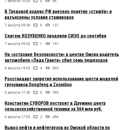
7 августа 10:00
0
66
В Трудовой кодекс РФ внесено понятие «стажёр» и
разъяснены условия стажировок
7 августа 09:30
0
121
Сергею КОЗУБЕНКО продлили СИЗО до сентября
7 августа 09:00
1
191
На «островке безопасности» в центре Омска водитель
автомобиля «Лада Гранта» сбил семь пешеходов
6 августа 18:02
4
803
Росстандарт запретил использование шести моделей
грузовиков Dongfeng и Zoomlion
6 августа 17:30
0
395
Константин СУВОРОВ построит в Дружино центр
сельскохозяйственной техники за 564 млн руб.
6 августа 17:05
2
496
Вывоз нефти и нефтегрузов из Омской области по