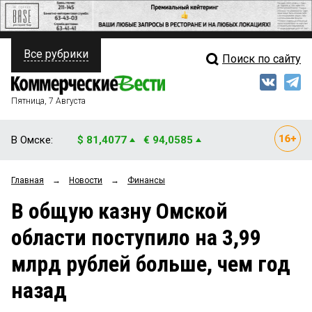
Все рубрики
Поиск по сайту
ПОЛИТИКА
Свежий выпуск
Медиа
ФИНАНСЫ
Пятница, 7 Августа
Кто есть кто
НЕДВИЖИМОСТЬ
В Омске:
$ 81,4077
€ 94,0585
Интервью
БИЗНЕС
Главная
→
Новости
→
Финансы
Мнения
ОБЩЕСТВО
В общую казну Омской
Рейтинги
ЗАКОН
области поступило на 3,99
Блоги
НОВОСТИ КОМПАНИЙ
млрд рублей больше, чем год
Архив
ПРОИСШЕСТВИЯ
назад