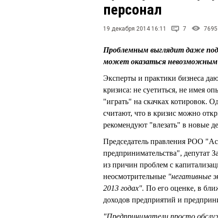
персонал
19 декабря 2014 16:11
7
7695
Проблемным выглядит даже под
может оказаться невозможным
Эксперты и практики бизнеса да
кризиса: не суетиться, не имея о
"играть" на скачках котировок. 
считают, что в кризис можно отк
рекомендуют "влезать" в новые де
Председатель правления РОО "Ас
предпринимательства", депутат 
из причин проблем с капитализац
неосмотрительные
"негативные э
2013 годах".
По его оценке, в бли
доходов предприятий и предприн
"Предприниматели просто обслуж