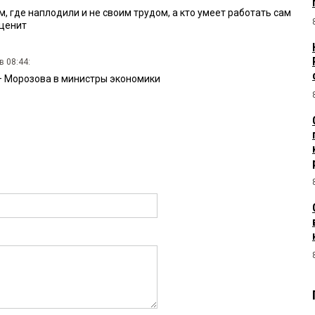
м, где наплодили и не своим трудом, а кто умеет работать сам
оценит
в 08:44:
— Морозова в министры экономики
4 в 16:36:
орый за счет областного бюджета финансирует свою лавочку
й без бюджетных денег — ноль без палки.
4 в 15:40:
орозов, который продвигал для «пивнюков» налоговые льготы?
пьём много? Вот собственно и все его «дела». Да ещё 10 мил. в
россы.
:
прикрытая лесть. По такой «дежурной» фразе, такие
ельно хуже(((