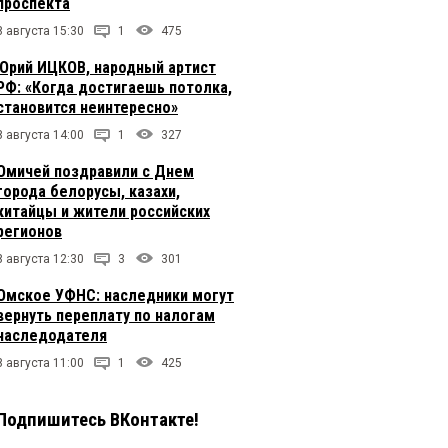
проспекта
8 августа 15:30
1
475
Юрий ИЦКОВ, народный артист
РФ: «Когда достигаешь потолка,
становится неинтересно»
8 августа 14:00
1
327
Омичей поздравили с Днем
города белорусы, казахи,
китайцы и жители российских
регионов
8 августа 12:30
3
301
Омское УФНС: наследники могут
вернуть переплату по налогам
наследодателя
8 августа 11:00
1
425
Подпишитесь ВКонтакте!