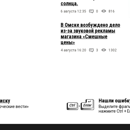
солнца.
6 августа 12:35
0
816
В Омске возбуждено дело
из-за звуковой рекламы
магазина «Смешные
цены»
4 августа 16:20
3
1302
иску
Нашли ошибк
рческие вести»
Выделите фрагм
нажмите Ctrl + E