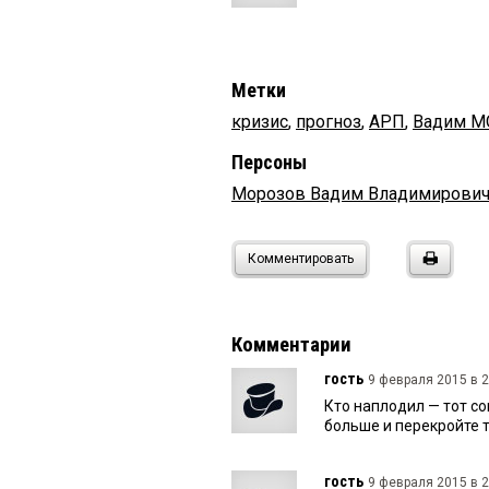
Метки
кризис
,
прогноз
,
АРП
,
Вадим М
Персоны
Морозов Вадим Владимирови
Комментировать
Комментарии
гость
9 февраля 2015 в 2
Кто наплодил — тот со
больше и перекройте 
гость
9 февраля 2015 в 2