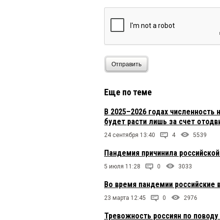
Александр
22 декабря 20
Все таки В.Морозов ч
курсе текущей обстан
кризисные меры.. Ува
Отправить
Еще по теме
В 2025–2026 годах численность
будет расти лишь за счет отодв
24 сентября 13:40
4
5539
Пандемия причинила российской
5 июля 11:28
0
3033
Во время пандемии российские 
23 марта 12:45
0
2976
Тревожность россиян по поводу 