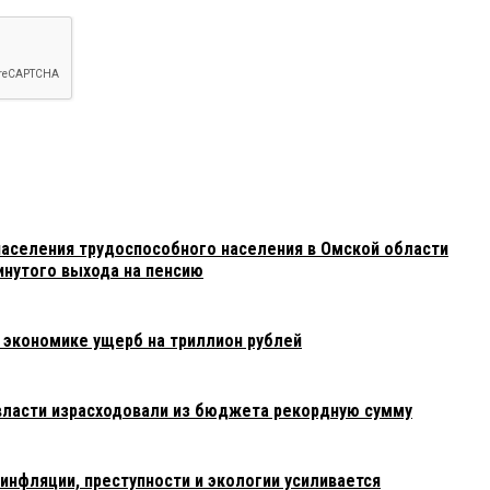
14 в 14:24:
увствуется, что руководит обществом предпринимателей и в
овки, в материале коротко и емко предложены общие анти
жение.
 населения трудоспособного населения в Омской области
инутого выхода на пенсию
 экономике ущерб на триллион рублей
власти израсходовали из бюджета рекордную сумму
инфляции, преступности и экологии усиливается