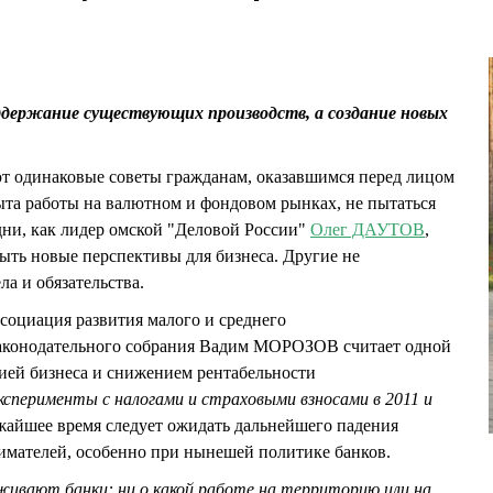
держание существующих производств, а создание новых
ют одинаковые советы гражданам, оказавшимся перед лицом
пыта работы на валютном и фондовом рынках, не пытаться
Одни, как лидер омской "Деловой России"
Олег ДАУТОВ
,
рыть новые перспективы для бизнеса. Другие не
ла и обязательства.
социация развития малого и среднего
Законодательного собрания Вадим МОРОЗОВ считает одной
ией бизнеса и снижением рентабельности
ксперименты с налогами и страховыми взносами в 2011 и
жайшее время следует ожидать дальнейшего падения
имателей, особенно при нынешей политике банков.
ивают банки: ни о какой работе на территорию или на