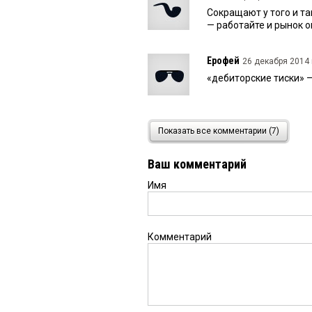
Сокращают у того и та
— работайте и рынок 
Ерофей
26 декабря 2014 
«дебиторские тиски» 
Писатель
22 декабря 201
Показать все комментарии (7)
Это тот Морозов, кот
по дикоросам. Которы
Ваш комментарий
Имя
Читатель
22 декабря 201
А это разве не тот М
А потом говорил, что 
бюджете взял на дико
Комментарий
D
22 декабря 2014 в 15:00
Александр, ну это не 
выводы)))) Все значит