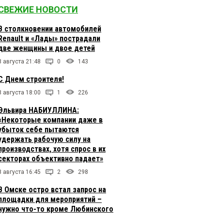
СВЕЖИЕ НОВОСТИ
В столкновении автомобилей
Renault и «Лады» пострадали
две женщины и двое детей
8 августа 21:48
0
143
С Днем строителя!
8 августа 18:00
1
226
Эльвира НАБИУЛЛИНА:
«Некоторые компании даже в
убыток себе пытаются
удержать рабочую силу на
производствах, хотя спрос в их
секторах объективно падает»
8 августа 16:45
2
298
В Омске остро встал запрос на
площадки для мероприятий –
нужно что-то кроме Любинского