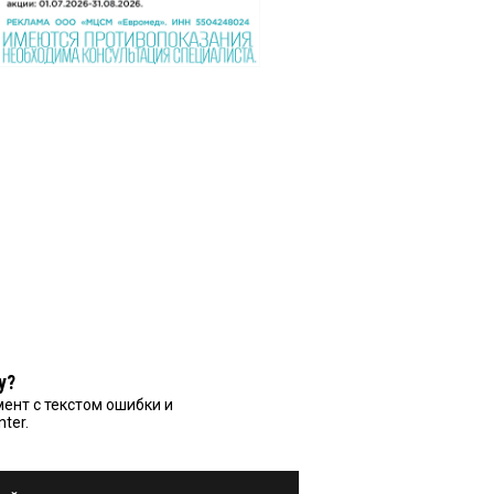
у?
ент с текстом ошибки и
nter.