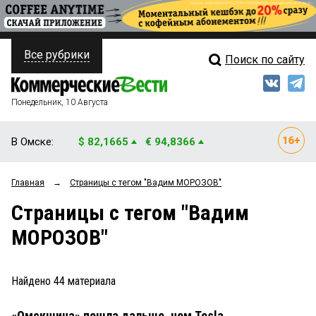
Все рубрики
Поиск по сайту
ПОЛИТИКА
Свежий выпуск
Медиа
ФИНАНСЫ
Понедельник, 10 Августа
Кто есть кто
НЕДВИЖИМОСТЬ
В Омске:
$ 82,1665
€ 94,8366
Интервью
БИЗНЕС
Главная
→
Страницы c тегом "Вадим МОРОЗОВ"
Мнения
ОБЩЕСТВО
Страницы c тегом "Вадим
Рейтинги
ЗАКОН
МОРОЗОВ"
Блоги
НОВОСТИ КОМПАНИЙ
Архив
Найдено
44
материала
ПРОИСШЕСТВИЯ
«Омскшина» пошла дальше, чем Tesla
СТИЛЬ ЖИЗНИ