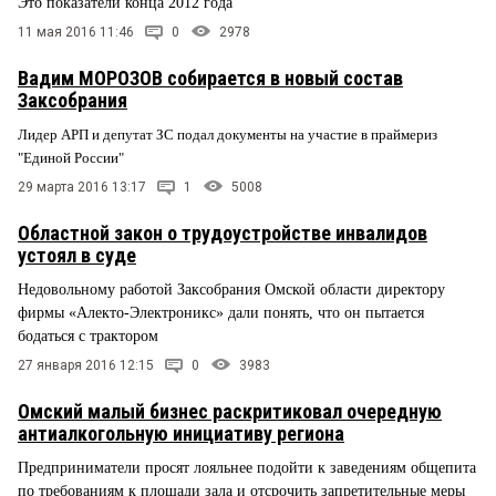
Это показатели конца 2012 года
11 мая 2016 11:46
0
2978
Вадим МОРОЗОВ собирается в новый состав
Заксобрания
Лидер АРП и депутат ЗС подал документы на участие в праймериз
"Единой России"
29 марта 2016 13:17
1
5008
Областной закон о трудоустройстве инвалидов
устоял в суде
Недовольному работой Заксобрания Омской области директору
фирмы «Алекто-Электроникс» дали понять, что он пытается
бодаться с трактором
27 января 2016 12:15
0
3983
Омский малый бизнес раскритиковал очередную
антиалкогольную инициативу региона
Предприниматели просят лояльнее подойти к заведениям общепита
по требованиям к площади зала и отсрочить запретительные меры