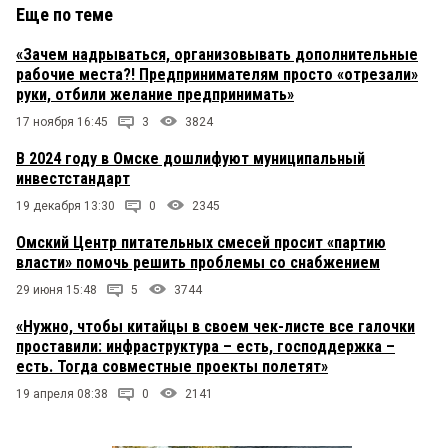
Еще по теме
«Зачем надрываться, организовывать дополнительные
рабочие места?! Предпринимателям просто «отрезали»
руки, отбили желание предпринимать»
17 ноября 16:45
3
3824
В 2024 году в Омске дошлифуют муниципальный
инвестстандарт
19 декабря 13:30
0
2345
Омский Центр питательных смесей просит «партию
власти» помочь решить проблемы со снабжением
29 июня 15:48
5
3744
«Нужно, чтобы китайцы в своем чек-листе все галочки
проставили: инфраструктура – есть, господдержка –
есть. Тогда совместные проекты полетят»
19 апреля 08:38
0
2141