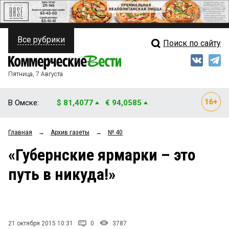
Все рубрики
Поиск по сайту
ПОЛИТИКА
Свежий выпуск
Медиа
ФИНАНСЫ
Пятница, 7 Августа
Кто есть кто
НЕДВИЖИМОСТЬ
В Омске:
$ 81,4077
€ 94,0585
Интервью
БИЗНЕС
Главная
→
Архив газеты
→
№ 40
Мнения
ОБЩЕСТВО
«Губернские ярмарки – это
Рейтинги
ЗАКОН
путь в никуда!»
Блоги
НОВОСТИ КОМПАНИЙ
Архив
ПРОИСШЕСТВИЯ
21 октября 2015 10:31
0
3787