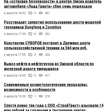
На «островке безопасности» в центре Омска водитель
автомобиля «Лада Гранта» сбил семь пешеходов
6 августа 18:02
2
491
Росстандарт запретил использование шести моделей
грузовиков Dongfeng и Zoomlion
6 августа 17:30
0
252
Константин СУВОРОВ построит в Дружино центр
сельскохозяйственной техники за 564 млн руб.
6 августа 17:05
2
326
Вывоз нефти и нефтегрузов из Омской области по
железной дороге уменьшился
6 августа 16:00
0
417
Современные косметологические процедуры:
возможности и особенности
6 августа 15:20
1
270
Спустя ровно три года с ООО «СтройТраст» взыскали 14
млн рублей за гортензии и тротуарную плитку