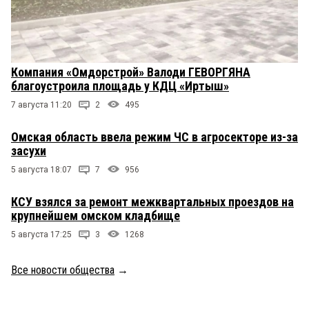
Компания «Омдорстрой» Валоди ГЕВОРГЯНА
благоустроила площадь у КДЦ «Иртыш»
7 августа 11:20
2
495
Омская область ввела режим ЧС в агросекторе из-за
засухи
5 августа 18:07
7
956
КСУ взялся за ремонт межквартальных проездов на
крупнейшем омском кладбище
5 августа 17:25
3
1268
Все новости общества
→