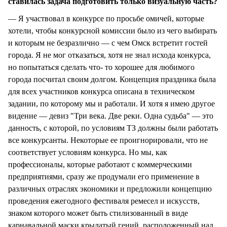
ставилась задача подготовить только визуальную часть?
— Я участвовал в конкурсе по просьбе омичей, которые
хотели, чтобы конкурсной комиссии было из чего выбирать
и которым не безразлично — с чем Омск встретит гостей
города. Я не мог отказаться, хотя не знал исхода конкурса,
но попытаться сделать что- то хорошее для любимого
города посчитал своим долгом. Концепция праздника была
для всех участников конкурса описана в техническом
задании, по которому мы и работали. И хотя я имею другое
видение — девиз "Три века. Две реки. Одна судьба" — это
данность, с которой, по условиям ТЗ должны были работать
все конкурсанты. Некоторые ее проигнорировали, что не
соответствует условиям конкурса. Но мы, как
профессионалы, которые работают с коммерческими
предприятиями, сразу же продумали его применение в
различных отраслях экономики и предложили концепцию
проведения ежегодного фестиваля ремесел и искусств,
знаком которого может быть стилизованный в виде
карнавальной маски крылатый гений, расположенный над