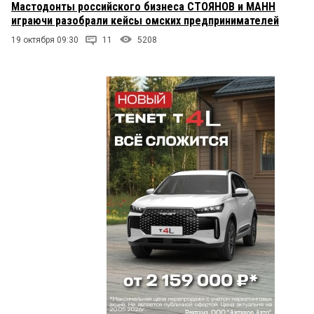
Мастодонты российского бизнеса СТОЯНОВ и МАНН
ничего не остановит мой смех относительно
играючи разобрали кейсы омских предпринимателей
качества исполнения)) Посмотрите какое
количество коментов у статьи про лого. Ни по
19 октября 09:30
11
5208
каким резонансным проишествиям столько не
пишут. Ни с того ни с сего решили пофлудить? Я
вас умоляю.....Просто это ребята реально
уровень Омска похоже.
читатель
1 декабря 2015 в 12:43:
А я вот коллекционирую материалы по конкурсу
логотипов «Золотая блоха». Прелесть, а не
логотипы. Профессионалы высочайшего класса.
Видимо, прочитав слоган конкурса никто из них и
не взялся за эту работу. Профессионалы дерьмо
чувствуют издалека.
Ирр
1 декабря 2015 в 10:18:
а я вот соглашусь, что хаять легко, делать
трудно. пусть с ошибками (голь — бесподобна!!),
но все-таки делать. Причем больше всего
ворчать будет тот, кто даже пальцем не
пошевелил. Я в том числе и о местных
коментаторах