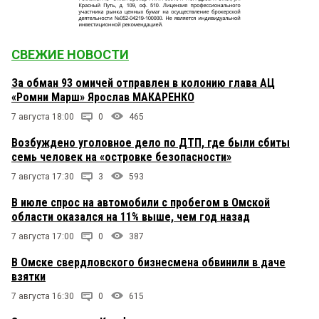
«карнавал» и еще что-то цветистое и теперь
убеждает нас, что в этой эклектичной
белиберде, элементы которой несовместимы
друг с другом, есть некий смысл. Все это давным-
СВЕЖИЕ НОВОСТИ
давно описано Андерсеном в сказке «Новое
платье короля»: там ярко выведен этот тип
«пиарщиков-лохотронщиков», умеющих
За обман 93 омичей отправлен в колонию глава АЦ
напустить туману вокруг пустоты. Да, и на счет
«Ромни Марш» Ярослав МАКАРЕНКО
Достоевсего: разумеется, этой лакейской фразы
он никогда не писал и не произносил, она
7 августа 18:00
0
465
приписана ему теми же мелкими мошенниками –
Возбуждено уголовное дело по ДТП, где были сбиты
кому интересно, могут поискать в интернете.
семь человек на «островке безопасности»
7 августа 17:30
читатель
3
593
30 ноября 2015 в 16:42:
В Омске есть дизайнеры и вы, уважаемые
В июле спрос на автомобили с пробегом в Омской
ежедневно видите их работу. Например, Игорь
области оказался на 11% выше, чем год назад
Вахитов. Есть дизайнеры. сделавшие более
сотни логотипов. Но профессионалы
7 августа 17:00
0
387
справедливо не хотят работать бесплатно. Мы
же в рынке! Оттого и конкурс получился убогий,
В Омске свердловского бизнесмена обвинили в даче
если не сказать бездарный. Бездарность,
взятки
серость и убожество.
7 августа 16:30
0
615