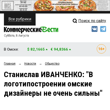
Все рубрики
Поиск по сайту
ПОЛИТИКА
Свежий выпуск
Медиа
ФИНАНСЫ
Суббота, 8 Августа
Кто есть кто
НЕДВИЖИМОСТЬ
В Омске:
$ 82,1665
€ 94,8366
Интервью
БИЗНЕС
Главная
→
Новости
→
Общество
Мнения
ОБЩЕСТВО
Станислав ИВАНЧЕНКО: "В
Рейтинги
ЗАКОН
логотипостроении омские
Блоги
НОВОСТИ КОМПАНИЙ
дизайнеры не очень сильны"
Архив
ПРОИСШЕСТВИЯ