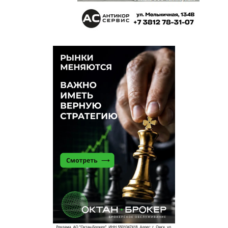
Георгий Бородянский
1 декабря 2015 в 10:01:
При всем уважении к интервьеру,из ответов его
респондента следует, что изначально было дано
задание осмыслить и проиллюстрировать слоган
«Три века. Две реки. Одна судьба», который
представляет собою бессмысленный набор слов.
Если и есть в нем мысль, то одна: с веками в этом
пространстве ничего не меняется — в нем есть
только две реки, которые были и за миллион лет
до этих веков, и одна «судьба». Чья – непонятно,
поскольку города в этом слогане нет.
Придумавшие его люди без ума и фантазии к
тому же не знают и правил русского языка: двух
судеб у одного и того же города не бывает.То
есть надо было проиллюстрировать заведомую
бессмыслицу. Не то, что художник, но и любой
человек с понятиями о чести и порядочности от
этого идиотского задания отказался бы или
потребовал бы его заменить. поскольку сам по
себе этот слоган – издевательство над городом,
его жителями, здравым смыслом.Но респондент
пририсовал к пафосной пустоте слово