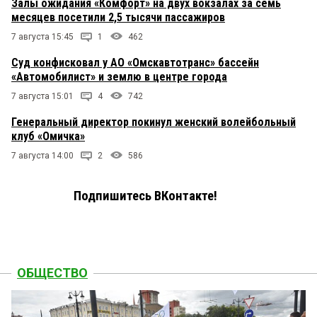
житель
Залы ожидания «Комфорт» на двух вокзалах за семь
30 ноября 2015 в 16:18:
месяцев посетили 2,5 тысячи пассажиров
То, что в Омске нет дизайнеров — согласен и Вы
не исключение! обсуждаемый логотип (Вами
7 августа 15:45
1
462
намалеванный) похож (в лучшем случае) на
кляксу, а в худшем кому-то стало плохо!
Суд конфисковал у АО «Омскавтотранс» бассейн
«Автомобилист» и землю в центре города
7 августа 15:01
4
742
Генеральный директор покинул женский волейбольный
клуб «Омичка»
7 августа 14:00
2
586
Подпишитесь ВКонтакте!
ОБЩЕСТВО