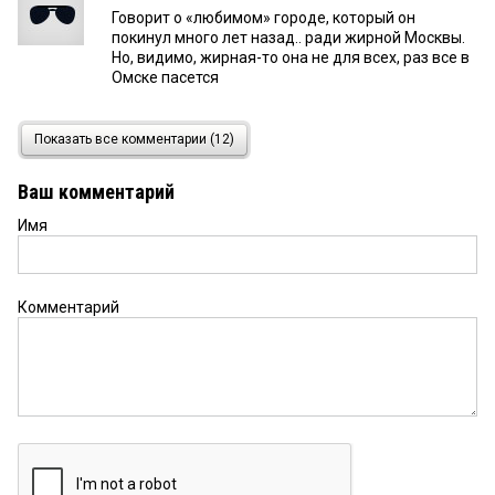
Говорит о «любимом» городе, который он
покинул много лет назад.. ради жирной Москвы.
Но, видимо, жирная-то она не для всех, раз все в
Омске пасется
Не могу промолчать
2 декабря 2015 в 04:19:
Показать все комментарии (12)
Из статьи ничего непонятно, кроме того, что
лучшая защита — нападение. Но вот ни одного
Ваш комментарий
слова про такой ляп (карнавал — голь)Это то, что
прочитали простые омичи, далекие от любого
Имя
дизайнерства, мои знакомые и не очень Про что
то непонятное наверху — цветное — тоже
единого мнения не было — кто что увидел Кто то
сказал прочитав, что это маска — ну что ж, мне
Комментарий
так не кажется, но на то это и
абстракция...Считаю, что — этот логотип
откровенно слабый, Извините, это мнение не
только мое Просто многим людям сейчас не до
этого, обсуждать какие то " малевания " как
опять таки сказала одна женщина, не имеющая
никакого художественного образования Ну а
мне, как выпускнице худграфа эта тема,
попавшаяся на глаза просто заинтересовала,