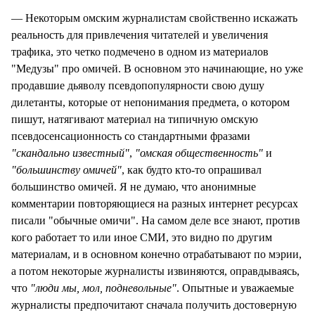
— Некоторым омским журналистам свойственно искажать
реальность для привлечения читателей и увеличения
трафика, это четко подмечено в одном из материалов
"Медузы" про омичей. В основном это начинающие, но уже
продавшие дьяволу псевдопопулярности свою душу
дилетанты, которые от непонимания предмета, о котором
пишут, натягивают материал на типичную омскую
псевдосенсационность со стандартными фразами
"скандально известный"
,
"омская общественность"
и
"большинству омичей"
, как будто кто-то опрашивал
большинство омичей. Я не думаю, что анонимные
комментарии повторяющиеся на разных интернет ресурсах
писали "обычные омичи". На самом деле все знают, против
кого работает то или иное СМИ, это видно по другим
материалам, и в основном конечно отрабатывают по мэрии,
а потом некоторые журналисты извиняются, оправдываясь,
что
"люди мы, мол, подневольные"
. Опытные и уважаемые
журналисты предпочитают сначала получить достоверную