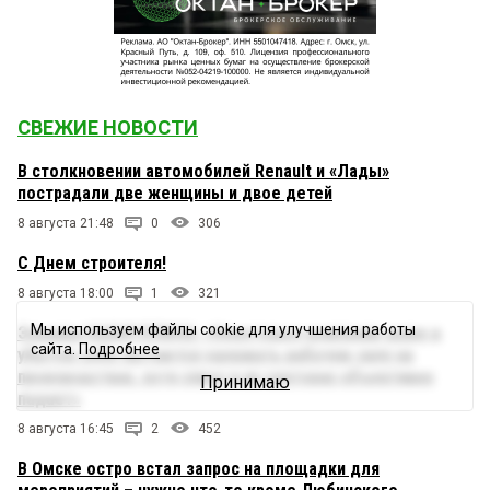
СВЕЖИЕ НОВОСТИ
В столкновении автомобилей Renault и «Лады»
пострадали две женщины и двое детей
8 августа 21:48
0
306
С Днем строителя!
8 августа 18:00
1
321
Мы используем файлы cookie для улучшения работы
Эльвира НАБИУЛЛИНА: «Некоторые компании даже в
сайта.
Подробнее
убыток себе пытаются удержать рабочую силу на
производствах, хотя спрос в их секторах объективно
Принимаю
падает»
8 августа 16:45
2
452
В Омске остро встал запрос на площадки для