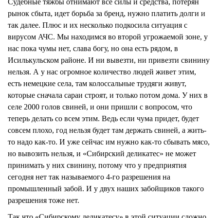
Судебные тяжбы отнимают все силы и средства, потерян
рынок сбыта, идет борьба за бренд, нужно платить долги и
так далее. Плюс и их несколько подкосила ситуация с
вирусом АЧС. Мы находимся во второй угрожаемой зоне, у
нас пока чумы нет, слава богу, но она есть рядом, в
Исилькульском районе. И ни вывезти, ни привезти свинину
нельзя. А у нас огромное количество людей живет этим,
есть немецкие села, там колоссальные трудяги живут,
которые сначала сараи строят, и только потом дома. У них в
селе 2000 голов свиней, и они пришли с вопросом, что
теперь делать со всем этим. Ведь если чума придет, будет
совсем плохо, год нельзя будет там держать свиней, а жить-
то надо как-то. И уже сейчас им нужно как-то сбывать мясо,
но вывозить нельзя, и «Сибирский деликатес» не может
принимать у них свинину, потому что у предприятия
сегодня нет так называемого 4-го разрешения на
промышленный забой. И у двух наших забойщиков такого
разрешения тоже нет.
Так что «Сибирскому деликатесу» в этой ситуации сложно,