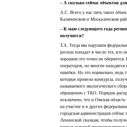
– А сколько сейчас объектов д
А.С. Всего у нас пять таких объе
Калачинском и Москаленском рай
– К маю следующего года регион
получится?
Т.А. Тогда мы нарушим федеральны
регион попадет в число тех, кто
хорошим это точно не обернется.
операторов, но многие находятся
ошибки. Но это нормально, ведь т
которые провели конкурсы, получ
называемого экологического сбор
обращению с ТКО. Порядок распр
исключено, что и Омская область
на участие и в других федеральны
городская администрация сейчас 
Ленинской свалкам, чтобы получи
рамках которой предоставляются 