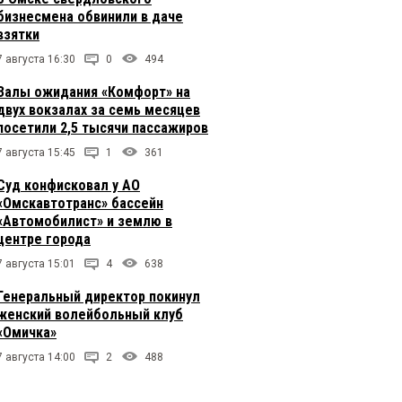
бизнесмена обвинили в даче
взятки
7 августа 16:30
0
494
Залы ожидания «Комфорт» на
двух вокзалах за семь месяцев
посетили 2,5 тысячи пассажиров
7 августа 15:45
1
361
Суд конфисковал у АО
«Омскавтотранс» бассейн
«Автомобилист» и землю в
центре города
7 августа 15:01
4
638
Генеральный директор покинул
женский волейбольный клуб
«Омичка»
7 августа 14:00
2
488