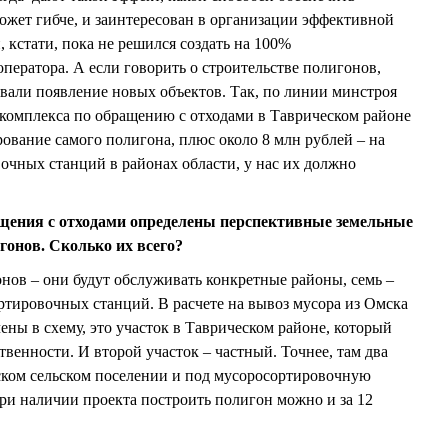
может гибче, и заинтересован в организации эффективной
, кстати, пока не решился создать на 100%
ператора. А если говорить о строительстве полигонов,
вали появление новых объектов. Так, по линии минстроя
комплекса по обращению с отходами в Таврическом районе
рование самого полигона, плюс около 8 млн рублей – на
чных станций в районах области, у нас их должно
щения с отходами определены перспективные земельные
гонов. Сколько их всего?
ов – они будут обслуживать конкретные районы, семь –
тировочных станций. В расчете на вывоз мусора из Омска
ены в схему, это участок в Таврическом районе, который
твенности. И второй участок – частный. Точнее, там два
ском сельском поселении и под мусоросортировочную
ри наличии проекта построить полигон можно и за 12