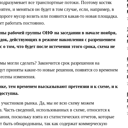
 подразумевает все транспортные потоки. Поэтому костяк
нятен, и меняться он будет в том случае, если, например, в
дороге мусор возить или появится какая-то новая площадка.
ет работать постоянно.
ены рабочей группы ОНФ на заседании в начале ноября,
адок, действующих в режиме накопления с разрешением
с о том, что будет после истечения этого срока, схема не
у мы могли сделать? Закончится срок разрешения на
дут приняты какие-то новые решения, появятся со временем
несены изменения.
ке, тем временем высказывают претензии и к схеме, и к
доступна.
 участников рынка. Да, мы не всю схему можем
а. Часть сведений, использованных в схеме, относится к
ния, поскольку взята из статистических отчетов, которые
т быть обнародованы, так как содержат коммерческую