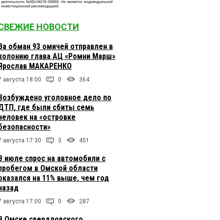
СВЕЖИЕ НОВОСТИ
За обман 93 омичей отправлен в
колонию глава АЦ «Ромни Марш»
Ярослав МАКАРЕНКО
7 августа 18:00
0
364
Возбуждено уголовное дело по
ДТП, где были сбиты семь
человек на «островке
безопасности»
7 августа 17:30
3
451
В июле спрос на автомобили с
пробегом в Омской области
оказался на 11% выше, чем год
назад
7 августа 17:00
0
287
В Омске свердловского