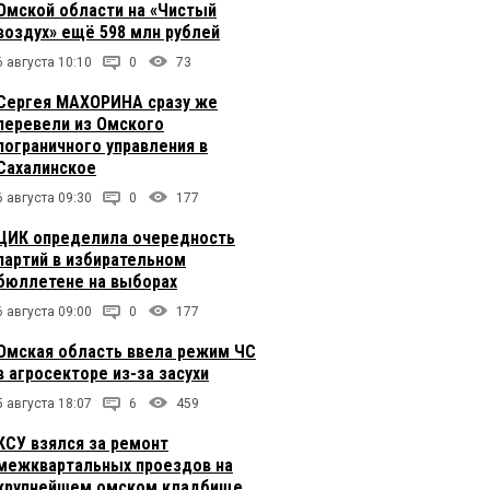
Омской области на «Чистый
воздух» ещё 598 млн рублей
6 августа 10:10
0
73
Сергея МАХОРИНА сразу же
перевели из Омского
пограничного управления в
Сахалинское
6 августа 09:30
0
177
ЦИК определила очередность
партий в избирательном
бюллетене на выборах
6 августа 09:00
0
177
Омская область ввела режим ЧС
в агросекторе из-за засухи
5 августа 18:07
6
459
КСУ взялся за ремонт
межквартальных проездов на
крупнейшем омском кладбище