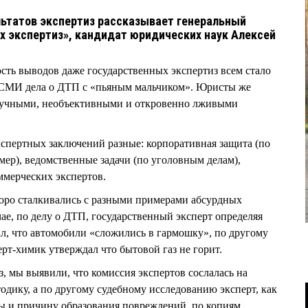
льтатов экспертиз рассказывает генеральный
 экспертиз», кандидат юридических наук Алексей
сть выводов даже государственных экспертиз всем стало
 СМИ дела о ДТП с «пьяным мальчиком». Юристы же
аучными, необъективными и откровенно лживыми
спертных заключений разные: корпоративная защита (по
ер), ведомственные задачи (по уголовным делам),
ммерческих экспертов.
Бюро сталкивались с разными примерами абсурдных
ае, по делу о ДТП, государственный эксперт определяя
ал, что автомобили «сложились в гармошку», по другому
перт-химик утверждал что бытовой газ не горит.
, мы выявили, что комиссия экспертов сослалась на
ику, а по другому судебному исследованию эксперт, как
ры и причину образования повреждений, по копиям