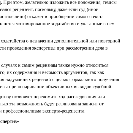
ц. При этом, желательно изложить все положения, тезисы
ался рецензент, поскольку, даже если суд (иной
стное лицо) откажет в приобщении самого текста
станется мотивированное ходатайство и указанные в нем
и ходатайства о назначении дополнительной или повторной
ти проведения экспертизы при рассмотрении дела в
х случаях к самим рецензиям также нужно относиться
го, их содержания и весомость аргументов, так как
ния надуманных рецензий с целью формального получения
тизы при оспаривании объективных выводов судебной.
ртизу позволяет переломить ход расследования или
лько эта возможность будет реализована зависит от
и профессионализма эксперта-рецензента.
спертиз»