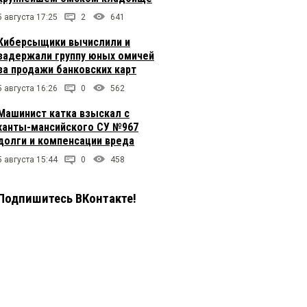
5 августа 17:25
2
641
Киберсыщики вычислили и
задержали группу юных омичей
за продажи банковских карт
5 августа 16:26
0
562
Машинист катка взыскал с
ханты-мансийского СУ №967
долги и компенсации вреда
5 августа 15:44
0
458
Подпишитесь ВКонтакте!