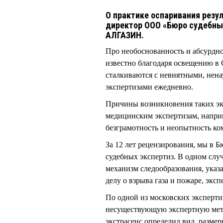
О практике оспаривания резу
директор ООО «Бюро судебных
АЛГАЗИН.
Про необоснованность и абсурдно
известно благодаря освещению в
сталкиваются с невнятными, нен
экспертизами ежедневно.
Причины возникновения таких эк
медицинским экспертизам, наприм
безграмотность и неопытность ко
За 12 лет рецензирования, мы в 
судебных экспертиз. В одном случ
механизм следообразования, указ
делу о взрыва газа и пожаре, экс
По одной из московских экспертиз
несуществующую экспертную метод
экстрасенс определил вид, разме