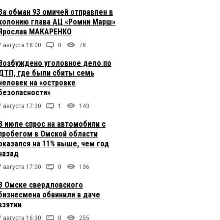
За обман 93 омичей отправлен в
колонию глава АЦ «Ромни Марш»
Ярослав МАКАРЕНКО
7 августа 18:00
0
78
Возбуждено уголовное дело по
ДТП, где были сбиты семь
человек на «островке
безопасности»
7 августа 17:30
1
143
В июле спрос на автомобили с
пробегом в Омской области
оказался на 11% выше, чем год
назад
7 августа 17:00
0
136
В Омске свердловского
бизнесмена обвинили в даче
взятки
7 августа 16:30
0
255