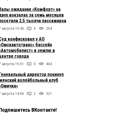
Залы ожидания «Комфорт» на
двух вокзалах за семь месяцев
посетили 2,5 тысячи пассажиров
7 августа 15:45
0
204
Суд конфисковал у АО
«Омскавтотранс» бассейн
«Автомобилист» и землю в
центре города
7 августа 15:01
0
404
Генеральный директор покинул
женский волейбольный клуб
«Омичка»
7 августа 14:00
2
321
Подпишитесь ВКонтакте!