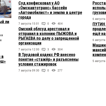
Суд конфисковал у АО
Росста
«Омскавтотранс» бассейн
исполь
«Автомобилист» и землю в центре
грузов
города
6 августа
ый ли
ПУТИН 
7 августа 15:01
0
404
Омский облсуд арестовал и
продле
отправил в колонию ПЫЖОВА и
ещё на
ия
РЫГАЕВА по делу о запрещенной
я
6 августа
организации
Машини
мансий
7 августа 12:00
3
304
В Трудовой кодекс РФ внесено
компен
 в
понятие «стажёр» и разъяснены
рш»
5 августа
условия стажировок
7 августа 09:30
0
277