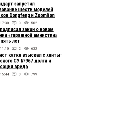
ндарт запретил
зование шести моделей
иков Dongfeng и Zoomlion
 17:30
0
502
подписал закон о новом
нии «гаражной амнистии»
 пять лет
 11:10
2
632
ст катка взыскал с ханты-
ского СУ №967 долги и
сации вреда
 15:44
0
799