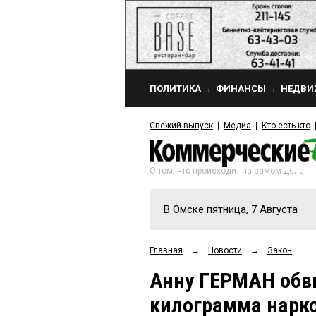
ПОЛИТИКА
ФИНАНСЫ
НЕДВИ
Свежий выпуск
Медиа
Кто есть кто
О том, что происходит на самом деле
В Омске пятница, 7 Августа
Главная
→
Новости
→
Закон
Анну ГЕРМАН обв
килограмма нарк