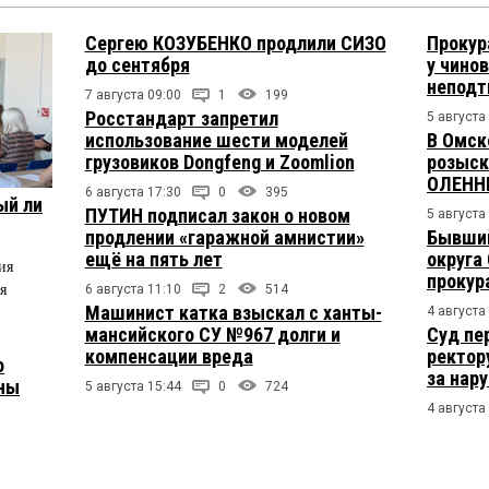
Сергею КОЗУБЕНКО продлили СИЗО
Прокур
до сентября
у чино
непод
7 августа 09:00
1
199
Росстандарт запретил
5 августа
использование шести моделей
В Омск
грузовиков Dongfeng и Zoomlion
розыск
ОЛЕНН
6 августа 17:30
0
395
ый ли
ПУТИН подписал закон о новом
5 августа
продлении «гаражной амнистии»
Бывший
ещё на пять лет
округа
ия
прокур
я
6 августа 11:10
2
514
Машинист катка взыскал с ханты-
4 августа
мансийского СУ №967 долги и
Суд пе
компенсации вреда
ректор
о
за нар
ены
5 августа 15:44
0
724
4 августа