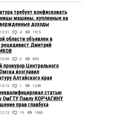
атура требует конфисковать
вницы машины, купленные на
твержденные доходы
 12:01
4
1915
ой области объявлен в
 рецидивист Дмитрий
ИКОВ
 10:00
0
895
 прокурор Центрального
 Омска возглавил
атуру Алтайского края
 14:15
1
1248
реквалифицировал статью
у ОмГТУ Павлу КОРЧАГИНУ
ушение прав главбуха
 12:12
19
1980