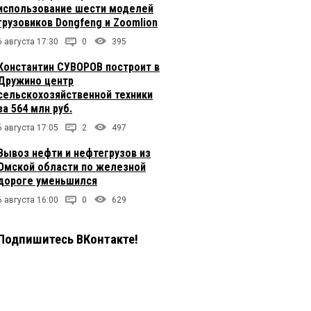
использование шести моделей
грузовиков Dongfeng и Zoomlion
6 августа 17:30
0
395
Константин СУВОРОВ построит в
Дружино центр
сельскохозяйственной техники
за 564 млн руб.
6 августа 17:05
2
497
Вывоз нефти и нефтегрузов из
Омской области по железной
дороге уменьшился
6 августа 16:00
0
629
Подпишитесь ВКонтакте!