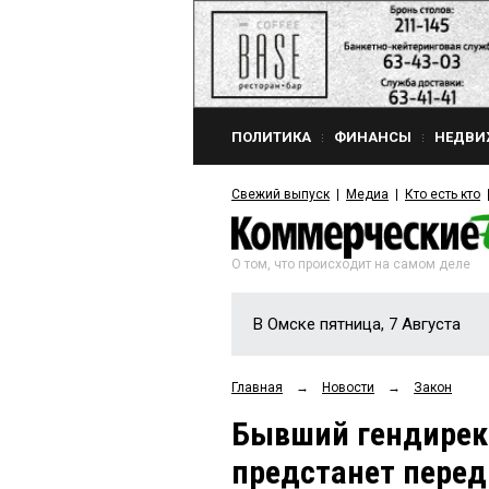
ПОЛИТИКА
ФИНАНСЫ
НЕДВИ
Свежий выпуск
Медиа
Кто есть кто
О том, что происходит на самом деле
В Омске пятница, 7 Августа
Главная
→
Новости
→
Закон
Бывший гендирект
предстанет перед