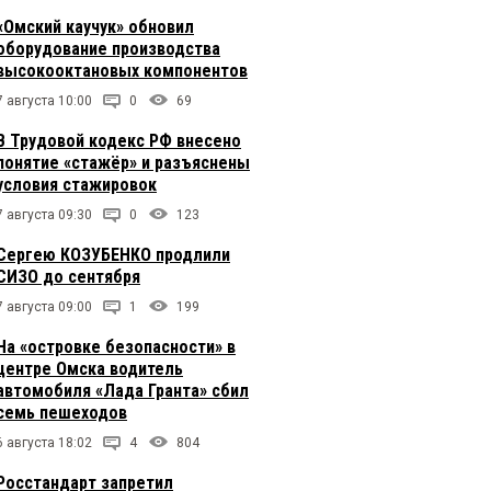
«Омский каучук» обновил
оборудование производства
высокооктановых компонентов
7 августа 10:00
0
69
В Трудовой кодекс РФ внесено
понятие «стажёр» и разъяснены
условия стажировок
7 августа 09:30
0
123
Сергею КОЗУБЕНКО продлили
СИЗО до сентября
7 августа 09:00
1
199
На «островке безопасности» в
центре Омска водитель
автомобиля «Лада Гранта» сбил
семь пешеходов
6 августа 18:02
4
804
Росстандарт запретил