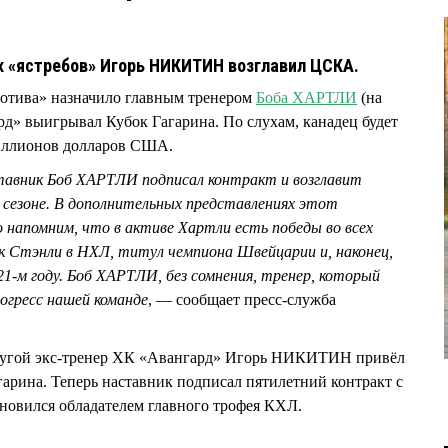
х «ястребов» Игорь НИКИТИН возглавил ЦСКА.
мотива» назначило главным тренером
Боба ХАРТЛИ
(на
рд» выигрывал Кубок Гагарина. По слухам, канадец будет
миллионов долларов США.
тавник Боб ХАРТЛИ подписал контракт и возглавит
сезоне. В дополнительных представлениях этот
 напомним, что в активе Хартли есть победы во всех
ок Стэнли в НХЛ, титул чемпиона Швейцарии и, наконец,
021-м году. Боб ХАРТЛИ, без сомнения, тренер, который
гресс нашей команде
, — сообщает пресс-служба
ругой экс-тренер ХК «Авангард» Игорь НИКИТИН привёл
гарина. Теперь наставник подписал пятилетний контракт с
новился обладателем главного трофея КХЛ.