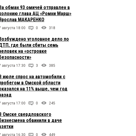
За обман 93 омичей отправлен в
колонию глава АЦ «Ромни Марш»
Ярослав МАКАРЕНКО
7 августа 18:00
0
318
Возбуждено уголовное дело по
ДТП, где были сбиты семь
человек на «островке
безопасности»
7 августа 17:30
3
385
В июле спрос на автомобили с
пробегом в Омской области
оказался на 11% выше, чем год
назад
7 августа 17:00
0
245
В Омске свердловского
бизнесмена обвинили в даче
взятки
7 августа 16:30
0
449