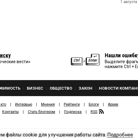
1 августа
иску
Нашли ошибк
рческие вести»
Выделите фрагм
нажмите Ctrl + E
ЖИМОСТЬ
БИЗНЕС
ОБЩЕСТВО
ЗАКОН
НОВОСТИ КОМПАН
 кто
Интервью
Мнения
Рейтинги
Блоги
Архив
Контакты
Стать блогером
Подписка
RSS
м файлы cookie для улучшения работы сайта.
Подробнее
Политика конфиденциальности
ЗДАТЕЛЬСКИЙ ДОМ «КВ».