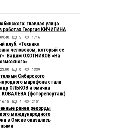
юбинского: главная улица
в работах Георгия КИЧИГИНА
 09:40
5
1716
й клуб. «Техника
зана человеком, который ее
т»: Вадим ОХОТНИКОВ «На
возможного»
 23:00
0
1339
телями Сибирского
ародного марафона стали
ндр ОЛЬКОВ и омичка
 КОВАЛЕВА (фоторепортаж)
 16:15
4
2151
енные ранее рекорды
кого международного
на в Омске оказались
чными