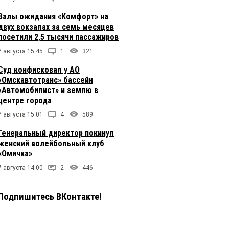
Залы ожидания «Комфорт» на
двух вокзалах за семь месяцев
посетили 2,5 тысячи пассажиров
7 августа 15:45
1
321
Суд конфисковал у АО
«Омскавтотранс» бассейн
«Автомобилист» и землю в
центре города
7 августа 15:01
4
589
Генеральный директор покинул
женский волейбольный клуб
«Омичка»
7 августа 14:00
2
446
Подпишитесь ВКонтакте!