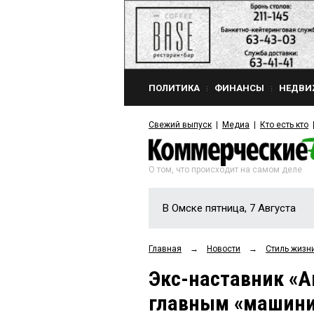
ПОЛИТИКА
ФИНАНСЫ
НЕДВИ
Свежий выпуск
Медиа
Кто есть кто
О том, что происходит на самом деле
В Омске пятница, 7 Августа
Главная
→
Новости
→
Стиль жизн
Экс-наставник «А
главным «машини