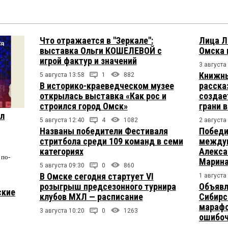
Что отражается в "Зеркале":
Лица Л
выставка Ольги КОШЕЛЕВОЙ с
Омска 
игрой фактур и значений
3 августа
Книжны
5 августа 13:58
1
882
В историко-краеведческом музее
расска
открылась выставка «Как рос и
создае
строился город Омск»
грани 
ул
5 августа 12:40
4
1082
2 августа
Названы победители Фестиваля
Победи
стритбола среди 109 команд в семи
междун
категориях
Алекса
по-
Марина
5 августа 09:30
0
860
В Омске сегодня стартует VI
1 августа
розыгрыш предсезонного турнира
Объявл
ские
клубов МХЛ — расписание
Сибирс
марафо
3 августа 10:20
0
1263
ошибо