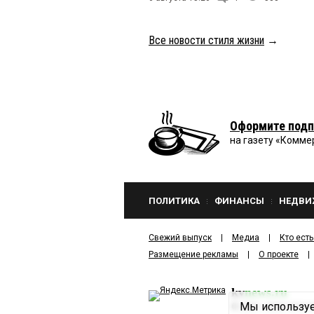
Все новости стиля жизни
→
Оформите подп
на газету «Комме
ПОЛИТИКА
ФИНАНСЫ
НЕДВИ
Свежий выпуск
Медиа
Кто есть
Размещение рекламы
О проекте
kv
news.ru
Мы используе
©
2001—2026
ООО И