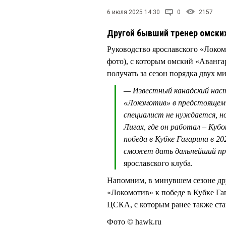
6 июля 2025 14:30
0
2157
Другой бывший тренер омски
Руководство ярославского «Локо
фото), с которым омский «Аванга
получать за сезон порядка двух 
— Известный канадский нас
«Локомотив» в предстоящем 
специалист не нуждается, но
Лигах, где он работал – Куб
победа в Кубке Гагарина в 2
сможет дать дальнейший про
ярославского клуба.
Напомним, в минувшем сезоне д
«Локомотив» к победе в Кубке Га
ЦСКА, с которым ранее также ста
Фото © hawk.ru