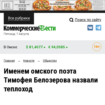
Все рубрики
Поиск по сайту
ПОЛИТИКА
Свежий выпуск
Медиа
ФИНАНСЫ
Пятница, 7 Августа
Кто есть кто
НЕДВИЖИМОСТЬ
В Омске:
$ 81,4077
€ 94,0585
Интервью
БИЗНЕС
Главная
→
Новости
→
Общество
Мнения
ОБЩЕСТВО
Именем омского поэта
Рейтинги
ЗАКОН
Тимофея Белозерова назвали
Блоги
НОВОСТИ КОМПАНИЙ
теплоход
Архив
ПРОИСШЕСТВИЯ